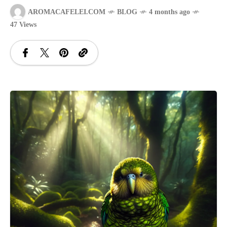
AROMACAFELEI.COM
BLOG
4 months ago
SANATATE
47 Views
SI
INGRIJIRE
ISTORIE
NATURĂ
STIRI