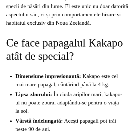
specii de păsări din lume. El este unic nu doar datorită
aspectului său, ci și prin comportamentele bizare și
STIRI
1 year ago
Barajul Trei Defileuri a Încetinit Rotația
habitatul exclusiv din Noua Zeelandă.
Pământului: Mit sau Realitate?
Ce face papagalul Kakapo
BLOG
2 years ago
atât de special?
Seriale turcesti:Top 5 cele mai bune seriale
Dimensiune impresionantă:
Kakapo este cel
BLOG
2 years ago
mai mare papagal, cântărind până la 4 kg.
Espressor paduri Senseo blocat?Afla cum îl
Lipsa zborului:
În ciuda aripilor mari, kakapo-
poti debloca
ul nu poate zbura, adaptându-se pentru o viață
la sol.
ȘTIINȚA
1 year ago
Vârstă îndelungată:
Acești papagali pot trăi
Ai simțit vreodată deja-vu? Află de ce se
peste 90 de ani.
întâmplă