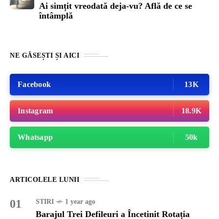
Ai simțit vreodată deja-vu? Află de ce se
întâmplă
NE GĂSEȘTI ȘI AICI
Facebook
13K
Instagram
18.9K
Whatsapp
50k
ARTICOLELE LUNII
01
STIRI
1 year ago
Barajul Trei Defileuri a Încetinit Rotația