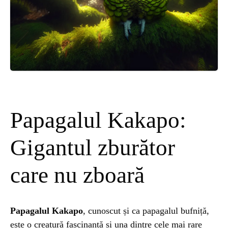
ȘTIINȚA
ANIMALE
OAMENI
INSTALEAZ
Papagalul Kakapo:
A
Gigantul zburător
APLICATIA
care nu zboară
Papagalul Kakapo
, cunoscut și ca papagalul bufniță,
este o creatură fascinantă și una dintre cele mai rare
POPULAR