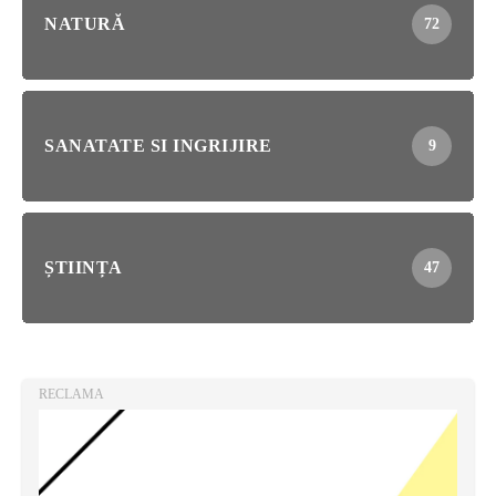
NATURĂ
72
SANATATE SI INGRIJIRE
9
ȘTIINȚA
47
RECLAMA