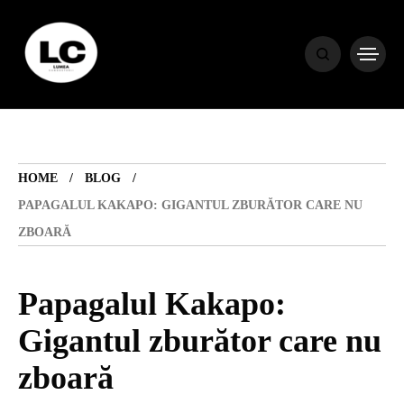
HOME
BLOG
HOME
BLOG
HOROSCOP
PAPAGALUL KAKAPO: GIGANTUL ZBURĂTOR CARE NU
ZBOARĂ
ENGLISH
Papagalul Kakapo:
CONTENT
Gigantul zburător care nu
zboară
TRAVEL