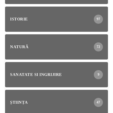
ISTORIE
97
NATURĂ
72
SANATATE SI INGRIJIRE
9
ȘTIINȚA
47