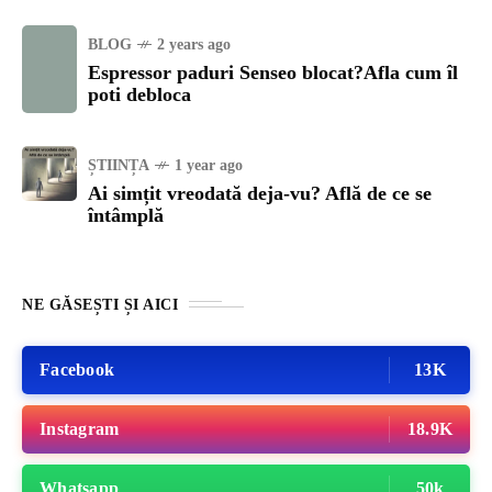
BLOG
2 years ago
Espressor paduri Senseo blocat?Afla cum îl
poti debloca
ȘTIINȚA
1 year ago
Ai simțit vreodată deja-vu? Află de ce se
întâmplă
NE GĂSEȘTI ȘI AICI
Facebook
13K
Instagram
18.9K
Whatsapp
50k