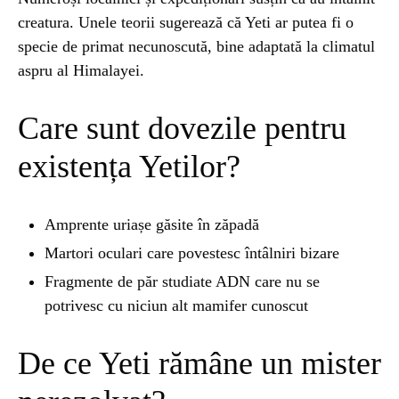
creatura. Unele teorii sugerează că Yeti ar putea fi o
UNCATEGORIZED
1 year ago
specie de primat necunoscută, bine adaptată la climatul
Barajul Trei Defileuri a Încetinit Rotația
aspru al Himalayei.
Pământului: Mit sau Realitate?
Care sunt dovezile pentru
BLOG
2 years ago
existența Yetilor?
Seriale turcesti:Top 5 cele mai bune seriale
Amprente uriașe găsite în zăpadă
BLOG
2 years ago
Martori oculari care povestesc întâlniri bizare
Espressor paduri Senseo blocat?Afla cum îl
poti debloca
Fragmente de păr studiate ADN care nu se
potrivesc cu niciun alt mamifer cunoscut
ȘTIINȚA
1 year ago
De ce Yeti rămâne un mister
Ai simțit vreodată deja-vu? Află de ce se
întâmplă