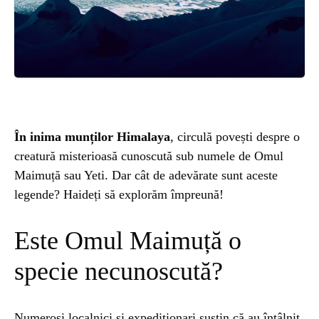
ȘTIINȚA
ANIMALE
OAMENI
În inima munților Himalaya
, circulă povești despre o
INSTALEAZ
creatură misterioasă cunoscută sub numele de Omul
Maimuță sau Yeti. Dar cât de adevărate sunt aceste
A
legende? Haideți să explorăm împreună!
APLICATIA
Este Omul Maimuță o
specie necunoscută?
POPULAR
Numeroși localnici și expediționari susțin că au întâlnit