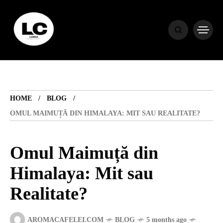
HOME
BLOG
HOME
BLOG
HOROSCOP
OMUL MAIMUȚĂ DIN HIMALAYA: MIT SAU REALITATE?
ENGLISH
Omul Maimuță din
Himalaya: Mit sau
CONTENT
Realitate?
TRAVEL
AROMACAFELEI.COM
BLOG
5 months ago