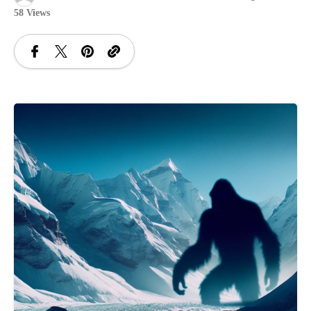
58 Views
SANATATE
SI
INGRIJIRE
ISTORIE
NATURĂ
STIRI