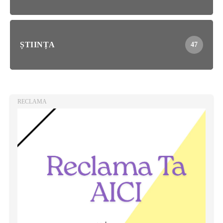
ȘTIINȚA
47
RECLAMA