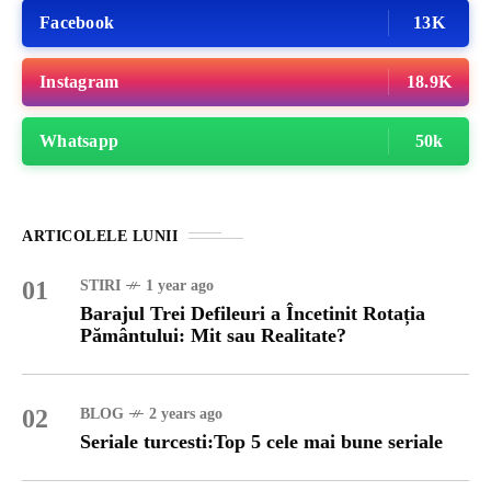
Facebook
13K
Instagram
18.9K
Whatsapp
50k
ARTICOLELE LUNII
01
STIRI
1 year ago
Barajul Trei Defileuri a Încetinit Rotația
Pământului: Mit sau Realitate?
02
BLOG
2 years ago
Seriale turcesti:Top 5 cele mai bune seriale