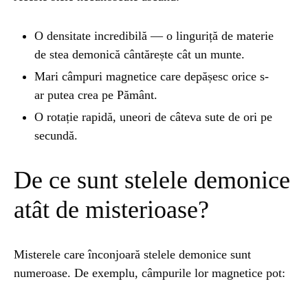
ȘTIINȚA
1 year ago
O densitate incredibilă — o linguriță de materie
Barajul Trei Defileuri a Încetinit Rotația
de stea demonică cântărește cât un munte.
Pământului: Mit sau Realitate?
Mari câmpuri magnetice care depășesc orice s-
ar putea crea pe Pământ.
BLOG
2 years ago
O rotație rapidă, uneori de câteva sute de ori pe
Seriale turcesti:Top 5 cele mai bune seriale
secundă.
De ce sunt stelele demonice
BLOG
2 years ago
Espressor paduri Senseo blocat?Afla cum îl
atât de misterioase?
poti debloca
Misterele care înconjoară stelele demonice sunt
ȘTIINȚA
1 year ago
numeroase. De exemplu, câmpurile lor magnetice pot:
Ai simțit vreodată deja-vu? Află de ce se
întâmplă