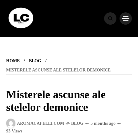
HOME
BLOG
HOME
BLOG
HOROSCOP
MISTERELE ASCUNSE ALE STELELOR DEMONICE
ENGLISH
Misterele ascunse ale
stelelor demonice
CONTENT
AROMACAFELEI.COM
BLOG
5 months ago
TRAVEL
93 Views