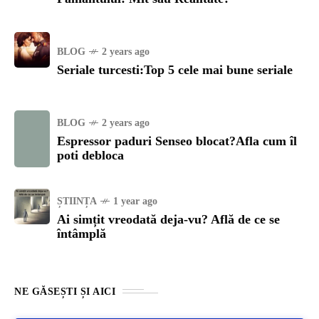
BLOG
2 years ago
Seriale turcesti:Top 5 cele mai bune seriale
BLOG
2 years ago
Espressor paduri Senseo blocat?Afla cum îl
poti debloca
ȘTIINȚA
1 year ago
Ai simțit vreodată deja-vu? Află de ce se
întâmplă
NE GĂSEȘTI ȘI AICI