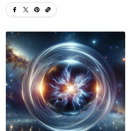
SANATATE
SI
INGRIJIRE
ISTORIE
NATURĂ
STIRI