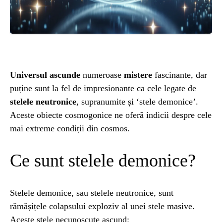
ȘTIINȚA
ANIMALE
OAMENI
Universul ascunde
numeroase
mistere
fascinante, dar
puține sunt la fel de impresionante ca cele legate de
INSTALEAZ
stelele neutronice
, supranumite și ‘stele demonice’.
Aceste obiecte cosmogonice ne oferă indicii despre cele
mai extreme condiții din cosmos.
A
Ce sunt stelele demonice?
APLICATIA
Stelele demonice, sau stelele neutronice, sunt
rămășițele colapsului exploziv al unei stele masive.
POPULAR
Aceste stele necunoscute ascund: