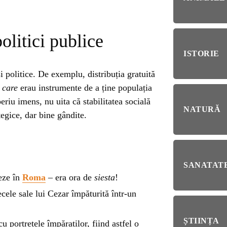
RIE
BL
olitici publice
RĂ
Esp
blo
ISTORIE
deb
 politice. De exemplu, distribuția gratuită
IRI
 care
erau instrumente de a ține populația
ȘTI
eriu imens, nu uita că stabilitatea socială
Ai 
NȚA
NATURĂ
Afl
tegice, dar bine gândite.
ALE
SANATATE
eze în
Roma
– era ora de
siesta
!
NI
cele sale lui Cezar împăturită într-un
ȘTIINȚA
portretele împăraților, fiind astfel o