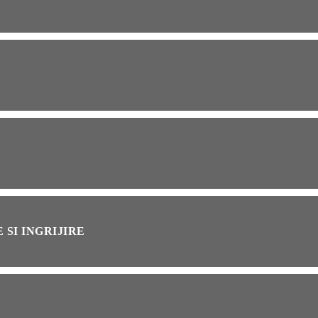
OG
2 years ago
ressor paduri Senseo
cat?Afla cum îl poti
loca
INȚA
1 year ago
simțit vreodată deja-vu?
ă de ce se întâmplă
 SI INGRIJIRE