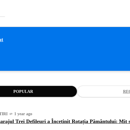
POPULAR
RE
TIRI
1 year ago
arajul Trei Defileuri a Încetinit Rotația Pământului: Mit 