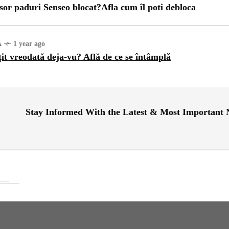
sor paduri Senseo blocat?Afla cum îl poti debloca
A
1 year ago
țit vreodată deja-vu? Află de ce se întâmplă
Stay Informed With the Latest & Most Important
URĂ
1 year ago
ajul Trei Defileuri a
etinit Rotația Pământului:
 sau Realitate?
OG
2 years ago
iale turcesti:Top 5 cele mai
e seriale