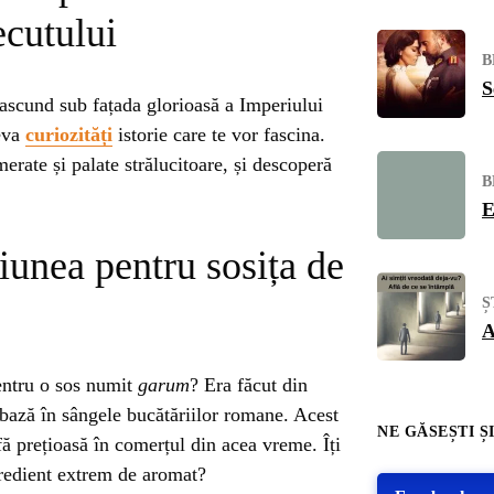
ecutului
B
S
e ascund sub fațada glorioasă a Imperiului
eva
curiozități
istorie care te vor fascina.
rate și palate strălucitoare, și descoperă
B
E
unea pentru sosița de
Ș
A
entru o sos numit
garum
? Era făcut din
 bază în sângele bucătăriilor romane. Acest
NE GĂSEȘTI ȘI
ă prețioasă în comerțul din acea vreme. Îți
gredient extrem de aromat?