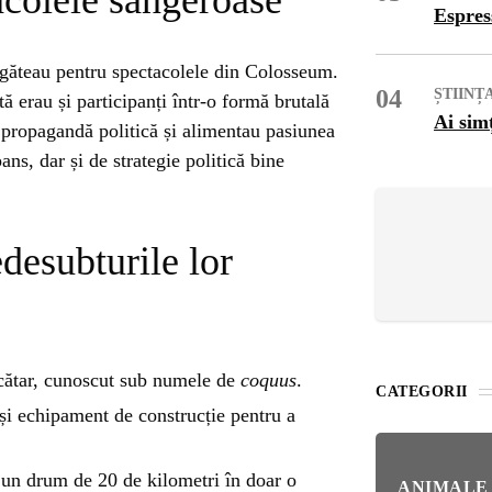
OG
acolele sangeroase
Espres
OP
regăteau pentru spectacolele din Colosseum.
04
ȘTIINȚ
ă erau și participanți într-o formă brutală
Ai sim
 propagandă politică și alimentau pasiunea
ISH
s, dar și de strategie politică bine
NT
desubturile lor
POPULAR
VEL
NAT
Bar
Înc
 SI
Mit
cătar, cunoscut sub numele de
coquus
.
CATEGORII
 și echipament de construcție pentru a
IRE
BL
Ser
un drum de 20 de kilometri în doar o
bun
ANIMALE