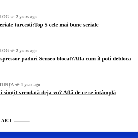
LOG
2 years ago
eriale turcesti:Top 5 cele mai bune seriale
LOG
2 years ago
spressor paduri Senseo blocat?Afla cum îl poti debloca
TIINȚA
1 year ago
i simțit vreodată deja-vu? Află de ce se întâmplă
 AICI