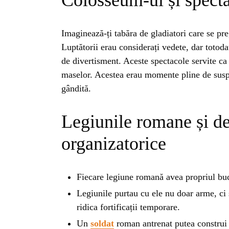
BL
Colosseum-ul și spect
HOROSC
Imaginează-ți tabăra de gladiatori care se p
Luptătorii erau considerați vedete, dar totodat
de divertisment. Aceste spectacole servite ca
ENGL
maselor. Acestea erau momente pline de suspan
gândită.
CONTE
Legiunile romane și de
TRA
organizatorice
SANATATE
Fiecare legiune romană avea propriul bu
Legiunile purtau cu ele nu doar arme, ci
INGRIJ
ridica fortificații temporare.
Un
soldat
roman antrenat putea construi 