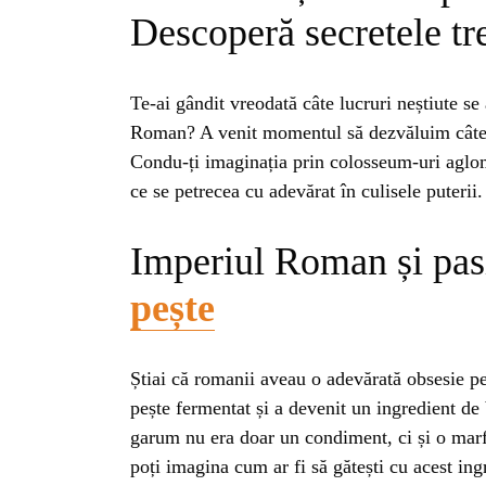
Descoperă secretele tr
Te-ai gândit vreodată câte lucruri neștiute s
Roman? A venit momentul să dezvăluim cât
Condu-ți imaginația prin colosseum-uri aglome
ce se petrecea cu adevărat în culisele puterii.
Imperiul Roman și pasi
pește
Știai că romanii aveau o adevărată obsesie p
pește fermentat și a devenit un ingredient de
garum nu era doar un condiment, ci și o marf
poți imagina cum ar fi să gătești cu acest in