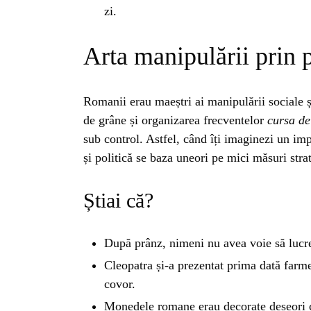
ISTO
zi.
Arta manipulării prin p
NATU
Romanii erau maeștri ai manipulării sociale și
ST
de grâne și organizarea frecventelor
cursa de
sub control. Astfel, când îți imaginezi un imp
ȘTII
și politică se baza uneori pe mici măsuri stra
Știai că?
ANIM
După prânz, nimeni nu avea voie să lucr
OAME
Cleopatra și-a prezentat prima dată farme
covor.
Monedele romane erau decorate deseori cu 