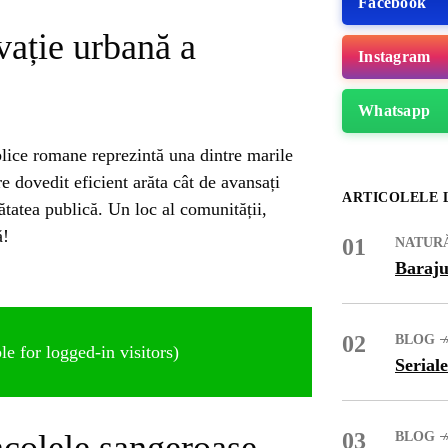
Facebook
ovație urbană a
Instagram
Whatsapp
blice romane reprezintă una dintre marile
e dovedit eficient arăta cât de avansați
ARTICOLELE 
ătatea publică. Un loc al comunității,
ă!
01
NATUR
Baraju
02
BLOG
e for logged-in visitors)
ME
Seriale
03
BLOG