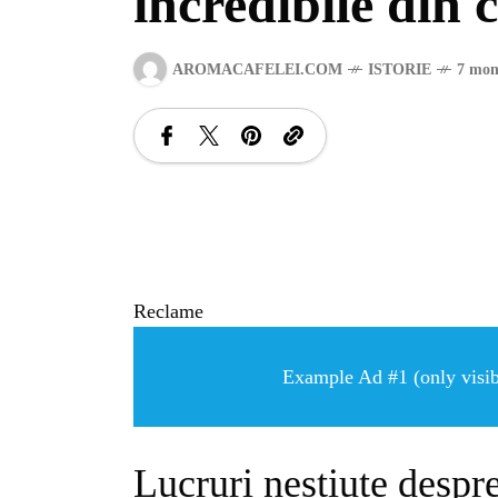
incredibile din c
AROMACAFELEI.COM
ISTORIE
7 mon
Reclame
Example Ad #1 (only visibl
Lucruri neștiute desp