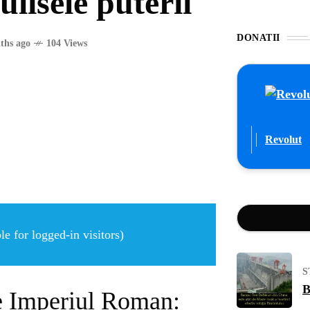
ulisele puterii
DONATII
ths ago
104 Views
Revolut
e for logged-in visitors)
S
B
re Imperiul Roman: