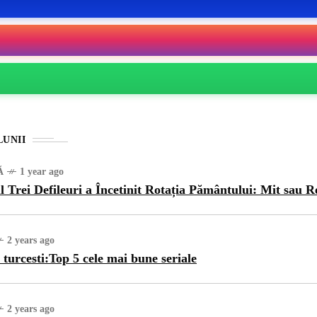
LUNII
Ă
1 year ago
l Trei Defileuri a Încetinit Rotația Pământului: Mit sau R
2 years ago
 turcesti:Top 5 cele mai bune seriale
2 years ago