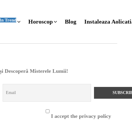
In Trend
Horoscop
Blog
Instaleaza Aolicati
 și Descoperă Misterele Lumii!
I accept the privacy policy