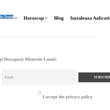
In Trend
Horoscop
Blog
Instaleaza Aolicati
 și Descoperă Misterele Lumii!
I accept the privacy policy