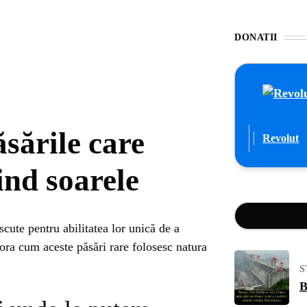
DONATII
sările care
Revolut
ind soarele
cute pentru abilitatea lor unică de a
lora cum aceste păsări rare folosesc natura
S
B