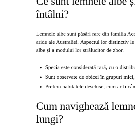
Ce sunt lemnele albe ș
întâlni?
Lemnele albe sunt păsări rare din familia Acc
aride ale Australiei. Aspectul lor distinctiv l
albe și a modului lor strălucitor de zbor.
Specia este considerată rară, cu o distrib
Sunt observate de obicei în grupuri mici,
Preferă habitatele deschise, cum ar fi câm
Cum navighează lemnel
lungi?