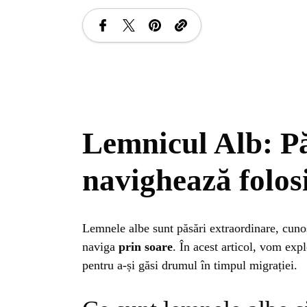
Lemnicul Alb: Pă
navighează folos
Lemnele albe sunt păsări extraordinare, cunos
naviga
prin soare
. În acest articol, vom exp
pentru a-și găsi drumul în timpul migrației.