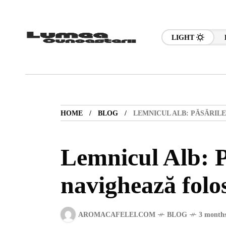
LIGHT
HOME
BLOG
LEMNICUL ALB: PĂSĂRIL
Lemnicul Alb: P
navighează folo
AROMACAFELEI.COM
BLOG
3 months