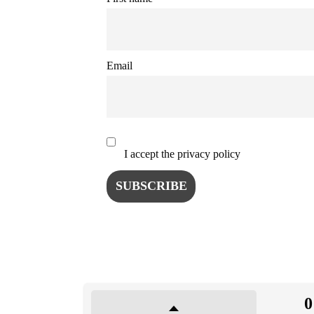
ISTO
NATU
Email
ST
ȘTII
I accept the privacy policy
ANIM
OAME
0