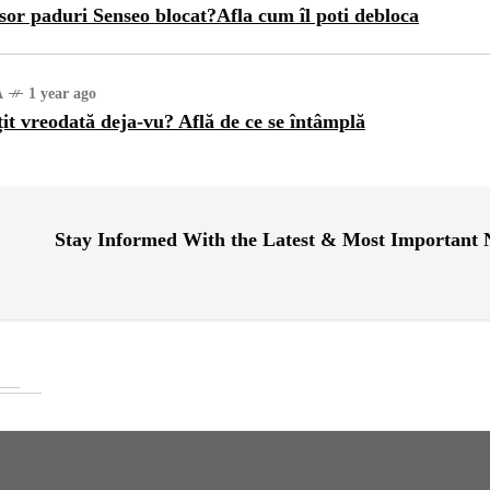
sor paduri Senseo blocat?Afla cum îl poti debloca
A
1 year ago
țit vreodată deja-vu? Află de ce se întâmplă
Stay Informed With the Latest & Most Important
ATEGORIZED
1 year ago
ajul Trei Defileuri a
etinit Rotația Pământului:
 sau Realitate?
OG
2 years ago
iale turcesti:Top 5 cele mai
e seriale