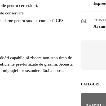
OG
Espres
bile pentru cercetători.
 de conservare.
OP
 moderne pentru studiu, cum ar fi GPS-
04
ȘTIINȚ
Ai sim
ISH
NT
POPULAR
păsări capabile să zboare non-stop timp de
VEL
 eficiente pre-furnizate de grăsimi. Aceasta
UNC
l migrației lor sezoniere fără a obosi.
Bar
Înc
 SI
Mit
CATEGORII
IRE
BL
Ser
bun
ANIMALE