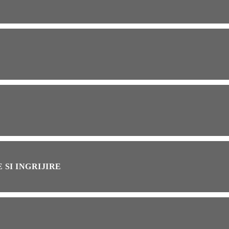
OG
2 years ago
ressor paduri Senseo
cat?Afla cum îl poti
loca
INȚA
1 year ago
simțit vreodată deja-vu?
ă de ce se întâmplă
 SI INGRIJIRE