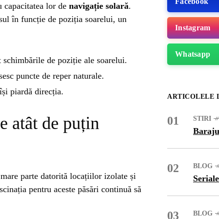
Facebook
u capacitatea lor de
navigație solară
.
sul în funcție de poziția soarelui, un
Instagram
Whatsapp
 schimbările de poziție ale soarelui.
osesc puncte de reper naturale.
și piardă direcția.
ARTICOLELE 
e atât de puțin
01
STIRI
Baraju
02
BLOG
mare parte datorită locațiilor izolate și
ME
Seriale
scinația pentru aceste păsări continuă să
03
BLOG