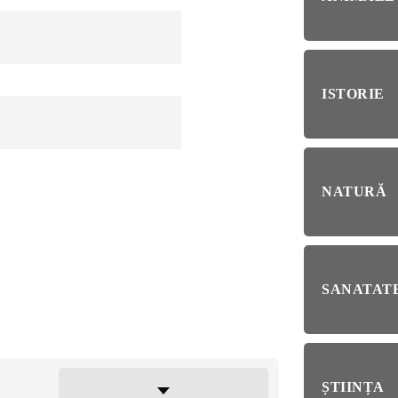
RIE
BL
RĂ
Esp
blo
ISTORIE
deb
IRI
ȘTI
Ai 
NȚA
NATURĂ
Afl
ALE
SANATATE
NI
ȘTIINȚA