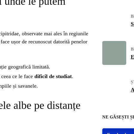
i unde le putem
B
S
ipitridae, observate mai ales în regiunile
e face ușor de recunoscut datorită penelor
B
E
uție geografică limitată.
 ceea ce le face
dificil de studiat
.
Ș
piile și savanele.
A
e albe pe distanțe
NE GĂSEȘTI ȘI