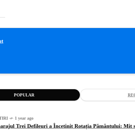
POPULAR
RE
TIRI
1 year ago
arajul Trei Defileuri a Încetinit Rotația Pământului: Mit 