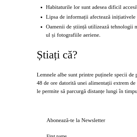
BL
Habitaturile lor sunt adesea dificil accesi
Lipsa de informații afectează inițiativele
HOROSC
Oamenii de știință utilizează tehnologii
ul și fotografiile aeriene.
ENGL
Știați că?
CONTE
Lemnele albe sunt printre puținele specii de 
TRA
48 de ore datorită unei alimentații extrem de
le permite să parcurgă distanțe lungi în timpu
SANATATE
INGRIJ
Abonează-te la Newsletter
First name