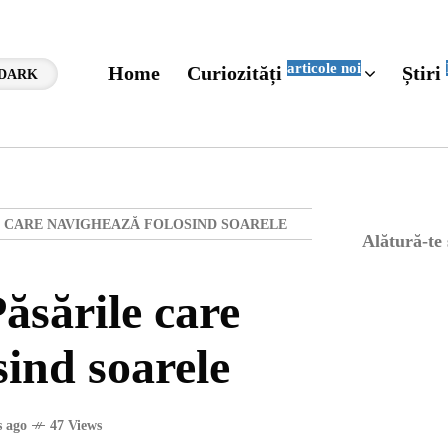
articole noi
Home
Curiozități
Știri
DARK
E CARE NAVIGHEAZĂ FOLOSIND SOARELE
Alătură-te
ăsările care
sind soarele
 ago
47 Views