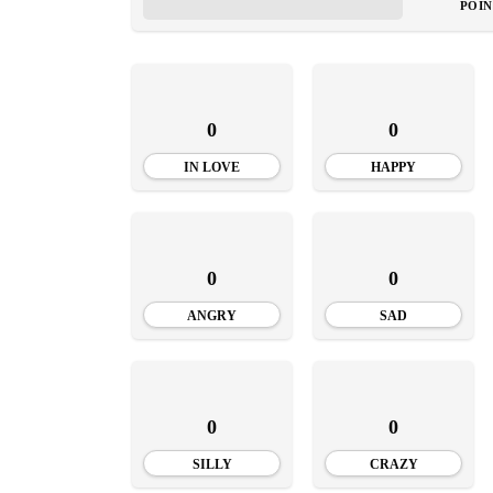
INSTALE
POIN
APLICA
0
0
IN LOVE
HAPPY
0
0
ANGRY
SAD
0
0
SILLY
CRAZY