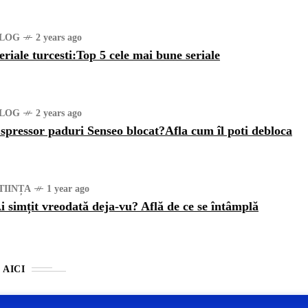
LOG
2 years ago
eriale turcesti:Top 5 cele mai bune seriale
LOG
2 years ago
spressor paduri Senseo blocat?Afla cum îl poti debloca
TIINȚA
1 year ago
i simțit vreodată deja-vu? Află de ce se întâmplă
 AICI