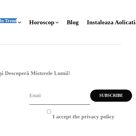
In Trend
Horoscop
Blog
Instaleaza Aolicati
 și Descoperă Misterele Lumii!
I accept the privacy policy