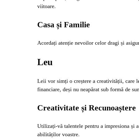
INSTALE
viitoare.
APLICA
Casa și Familie
Acordați atenție nevoilor celor dragi și asigur
Leu
Leii vor simți o creștere a creativității, care
financiare, deși nu neapărat sub formă de su
Creativitate și Recunoaștere
Utilizați-vă talentele pentru a impresiona și 
abilităților voastre.