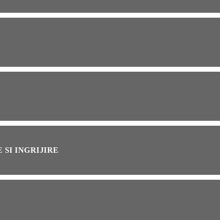
OG
2 years ago
ressor paduri Senseo
cat?Afla cum îl poti
loca
INȚA
1 year ago
simțit vreodată deja-vu?
ă de ce se întâmplă
 SI INGRIJIRE