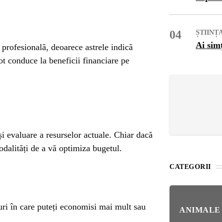
OG
OP
04
ȘTIINȚ
Ai sim
profesională, deoarece astrele indică
ot conduce la beneficii financiare pe
ISH
NT
POPULAR
VEL
 și evaluare a resurselor actuale. Chiar dacă
STI
odalități de a vă optimiza bugetul.
Bar
Înc
 SI
CATEGORII
Mit
IRE
BL
duri în care puteți economisi mai mult sau
Ser
ANIMALE
bun