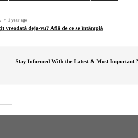
A
1 year ago
țit vreodată deja-vu? Află de ce se întâmplă
Stay Informed With the Latest & Most Important
RI
1 year ago
ajul Trei Defileuri a
etinit Rotația Pământului:
 sau Realitate?
OG
2 years ago
iale turcesti:Top 5 cele mai
e seriale