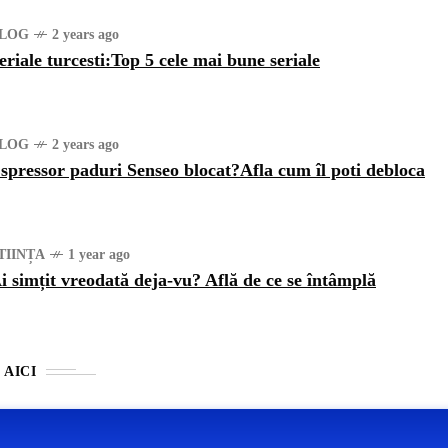
LOG
2 years ago
eriale turcesti:Top 5 cele mai bune seriale
LOG
2 years ago
spressor paduri Senseo blocat?Afla cum îl poti debloca
TIINȚA
1 year ago
i simțit vreodată deja-vu? Află de ce se întâmplă
 AICI