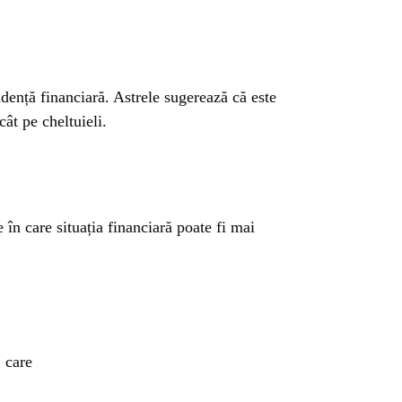
udență financiară. Astrele sugerează că este
ât pe cheltuieli.
 în care situația financiară poate fi mai
, care