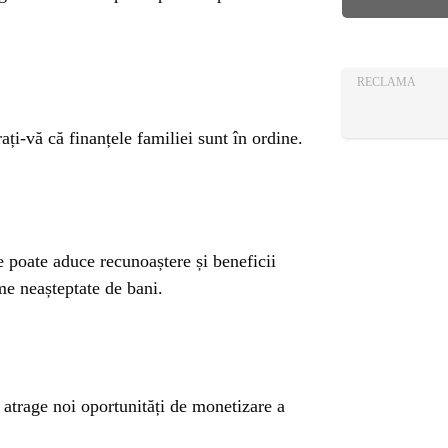
AZA
TIA
RECLAMA
ați-vă că finanțele familiei sunt în ordine.
 le poate aduce recunoaștere și beneficii
me neașteptate de bani.
a atrage noi oportunități de monetizare a