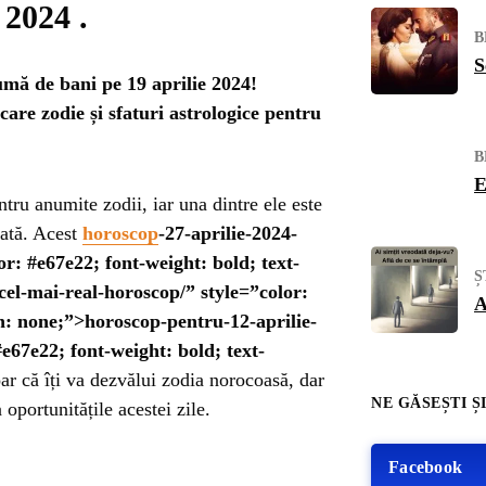
 2024 .
B
S
umă de bani pe 19 aprilie 2024!
care zodie și sfaturi astrologice pentru
B
E
entru anumite zodii, iar una dintre ele este
ată. Acest
horoscop
-27-aprilie-2024-
or: #e67e22; font-weight: bold; text-
Ș
el-mai-real-horoscop/” style=”color:
A
on: none;”>horoscop-pentru-12-aprilie-
e67e22; font-weight: bold; text-
ar că îți va dezvălui zodia norocoasă, dar
NE GĂSEȘTI ȘI
portunitățile acestei zile.
Facebook