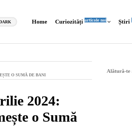
articole noi
Home
Curiozități
Știri
DARK
Alătură-te
MEȘTE O SUMĂ DE BANI
ilie 2024:
mește o Sumă