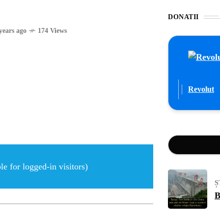
DONATII
years ago
174 Views
Revolut
e for logged-in visitors)
Ș
B