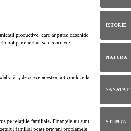
RIE
BL
RĂ
Esp
ISTORIE
blo
deb
nicații productive, care ar putea deschide
rin noi parteneriate sau contracte.
IRI
ȘTI
NATURĂ
Ai 
NȚA
Afl
colaborări, deoarece acestea pot conduce la
ALE
SANATATE
NI
us pe relațiile familiale. Finanțele nu sunt
ȘTIINȚA
ugetului familial poate preveni problemele