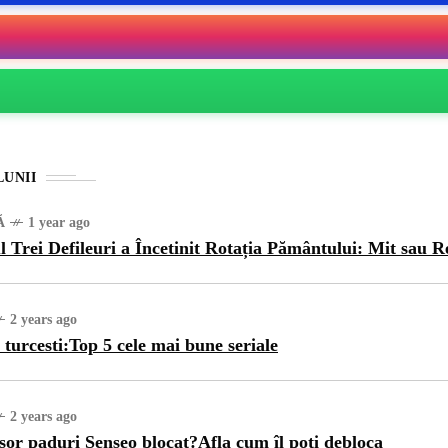
LUNII
Ă
1 year ago
l Trei Defileuri a Încetinit Rotația Pământului: Mit sau R
2 years ago
 turcesti:Top 5 cele mai bune seriale
2 years ago
sor paduri Senseo blocat?Afla cum îl poti debloca