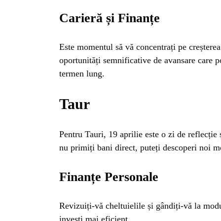
BL
Carieră și Finanțe
HOROSC
Este momentul să vă concentrați pe creșterea 
oportunități semnificative de avansare care p
ENGL
termen lung.
CONTE
Taur
TRA
Pentru Tauri, 19 aprilie este o zi de reflecție
nu primiți bani direct, puteți descoperi noi m
SANATATE
Finanțe Personale
INGRIJ
Revizuiți-vă cheltuielile și gândiți-vă la mo
investi mai eficient.