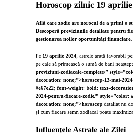
Horoscop zilnic 19 aprilie
Află care zodie are norocul de a primi o s
Descoperă previziunile detaliate pentru fie
gestionarea noilor oportunități financiare.
Pe
19 aprilie 2024
, astrele arată favorabil p
pe cale să primească o sumă de bani neaștept
previziuni-zodiacale-complete/” style=”col
decoration: none;”>horoscop-13-mai-2024c
#e67e22; font-weight: bold; text-decorati
2024-pentru-fiecare-zodie/” style=”color: #
decoration: none;”>horoscop
detaliat nu do
și cum fiecare semn zodiacal poate maximiza o
Influențele Astrale ale Zilei