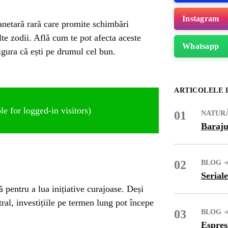
Instagram
anetară rară care promite schimbări
te zodii. Află cum te pot afecta aceste
Whatsapp
igura că ești pe drumul cel bun.
ARTICOLELE 
e for logged-in visitors)
01
NATUR
Baraju
02
BLOG
Seriale
ME
ă pentru a lua inițiative curajoase. Deși
tral, investițiile pe termen lung pot începe
03
BLOG
Espres