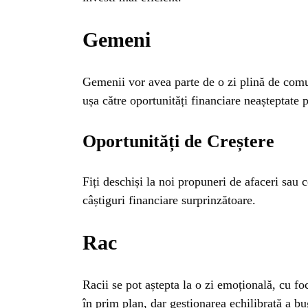
ISTO
Gemeni
NATU
Gemenii vor avea parte de o zi plină de comu
ușa către oportunități financiare neașteptate p
ST
Oportunități de Creștere
ȘTII
Fiți deschiși la noi propuneri de afaceri sau 
ANIM
câștiguri financiare surprinzătoare.
Rac
OAME
Racii se pot aștepta la o zi emoțională, cu foc
în prim plan, dar gestionarea echilibrată a b