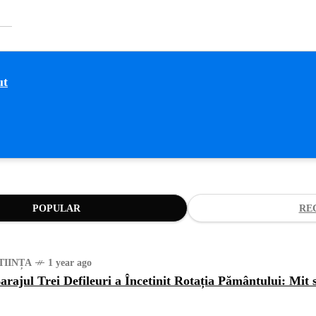
POPULAR
RE
TIINȚA
1 year ago
arajul Trei Defileuri a Încetinit Rotația Pământului: Mit 