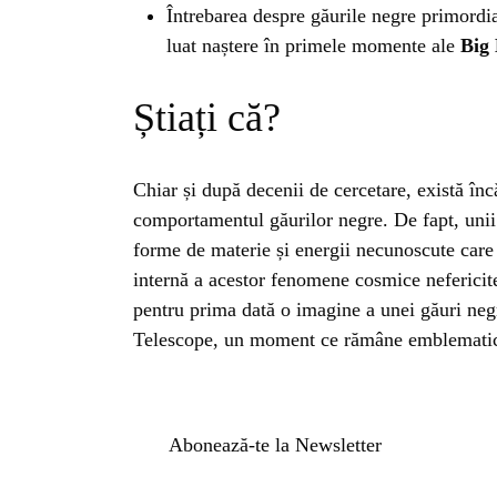
BL
Întrebarea despre găurile negre primordial
luat naștere în primele momente ale
Big 
HOROSC
Știați că?
ENGL
Chiar și după decenii de cercetare, există în
CONTE
comportamentul găurilor negre. De fapt, unii 
forme de materie și energii necunoscute care 
internă a acestor fenomene cosmice nefericite
TRA
pentru prima dată o imagine a unei găuri neg
Telescope, un moment ce rămâne emblematic î
SANATATE
INGRIJ
Abonează-te la Newsletter