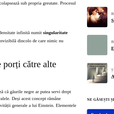
 colapsează sub propria greutate. Procesul
B
S
ensitate infinită numit
singularitate
invizibilă dincolo de care nimic nu
B
E
 porți către alte
Ș
A
ză că găurile negre ar putea servi drept
ralele. Deși acest concept rămâne
NE GĂSEȘTI ȘI
ivității generale a lui Einstein. Elementele