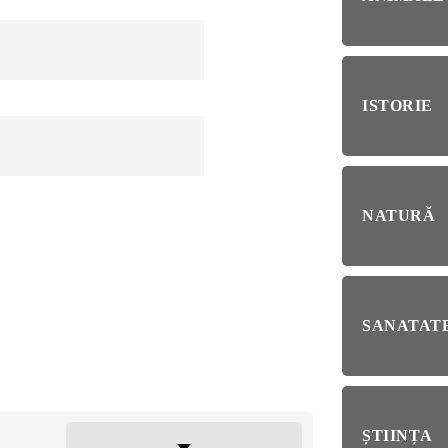
RIE
BL
RĂ
Esp
blo
ISTORIE
deb
IRI
ȘTI
Ai 
NȚA
NATURĂ
Afl
ALE
SANATATE
NI
ȘTIINȚA