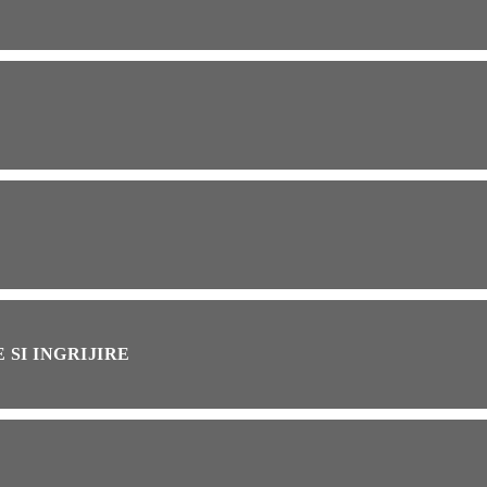
OG
2 years ago
ressor paduri Senseo
cat?Afla cum îl poti
loca
INȚA
1 year ago
simțit vreodată deja-vu?
ă de ce se întâmplă
 SI INGRIJIRE