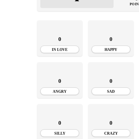
INSTALE
POIN
APLICA
0
0
IN LOVE
HAPPY
0
0
ANGRY
SAD
0
0
SILLY
CRAZY