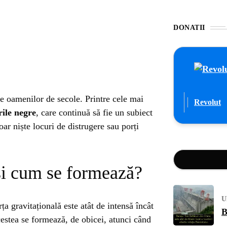
DONATII
le oamenilor de secole. Printre cele mai
Revolut
rile negre
, care continuă să fie un subiect
oar niște locuri de distrugere sau porți
și cum se formează?
U
ța gravitațională este atât de intensă încât
B
estea se formează, de obicei, atunci când