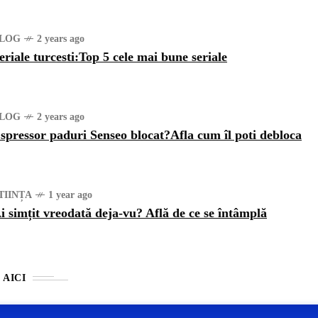
LOG
2 years ago
eriale turcesti:Top 5 cele mai bune seriale
LOG
2 years ago
spressor paduri Senseo blocat?Afla cum îl poti debloca
TIINȚA
1 year ago
i simțit vreodată deja-vu? Află de ce se întâmplă
 AICI