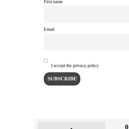
First name
ISTO
NATU
Email
ST
ȘTII
I accept the privacy policy
ANIM
OAME
0