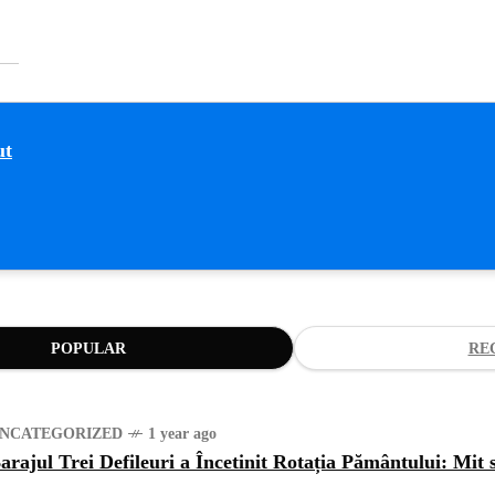
POPULAR
RE
NCATEGORIZED
1 year ago
arajul Trei Defileuri a Încetinit Rotația Pământului: Mit 