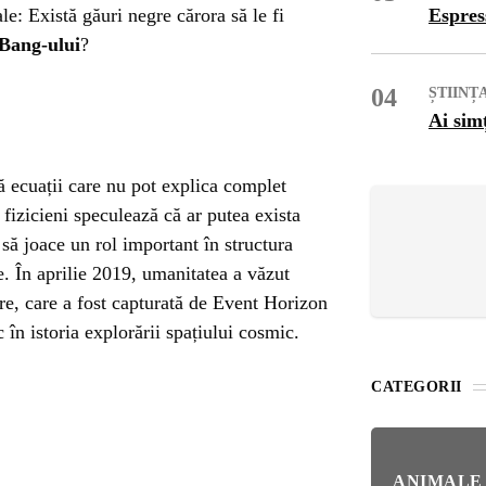
OG
e: Există găuri negre cărora să le fi
Espres
Bang-ului
?
OP
04
ȘTIINȚ
Ai sim
ISH
că ecuații care nu pot explica complet
NT
fizicieni speculează că ar putea exista
să joace un rol important în structura
POPULAR
. În aprilie 2019, umanitatea a văzut
VEL
UNC
re, care a fost capturată de Event Horizon
Bar
n istoria explorării spațiului cosmic.
Înc
 SI
Mit
CATEGORII
IRE
BL
Ser
bun
ANIMALE