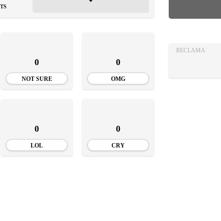
AZA
TS
TIA
RECLAMA
0
0
NOT SURE
OMG
0
0
LOL
CRY