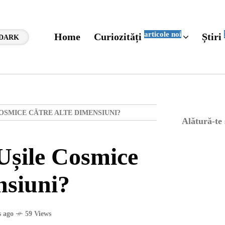
articole noi
Home
Curiozități
Știri
DARK
OSMICE CĂTRE ALTE DIMENSIUNI?
Alătură-te
Ușile Cosmice
nsiuni?
 ago
59 Views