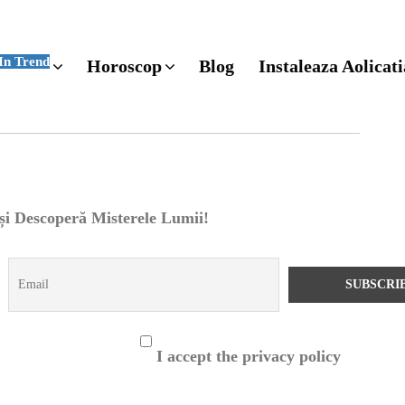
In Trend
Horoscop
Blog
Instaleaza Aolicati
 și Descoperă Misterele Lumii!
I accept the privacy policy