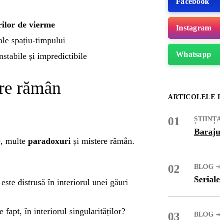
Facebook
ilor de vierme
Instagram
ale spațiu-timpului
Whatsapp
nstabile și impredictibile
ere rămân
ARTICOLELE 
01
ȘTIINȚ
Baraju
e, multe
paradoxuri
și mistere rămân.
02
BLOG
ME
Seriale
este distrusă în interiorul unei găuri
 fapt, în interiorul singularităților?
03
BLOG