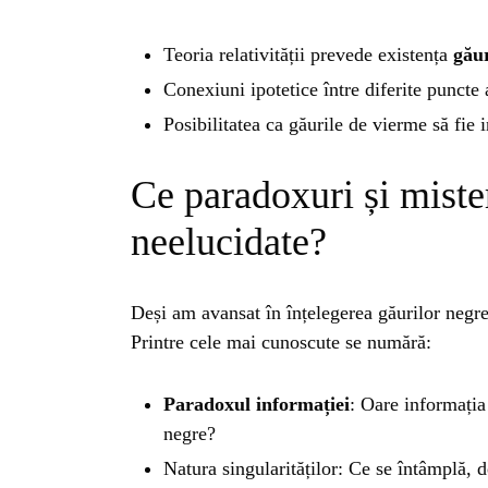
Teoria relativității prevede existența
găur
Conexiuni ipotetice între diferite puncte 
Posibilitatea ca găurile de vierme să fie i
Ce paradoxuri și mist
neelucidate?
Deși am avansat în înțelegerea găurilor negr
Printre cele mai cunoscute se numără:
HO
Paradoxul informației
: Oare informația 
negre?
Natura singularităților: Ce se întâmplă, de