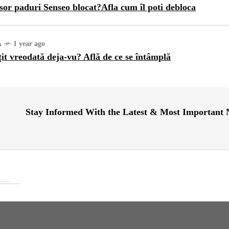
sor paduri Senseo blocat?Afla cum îl poti debloca
A
1 year ago
țit vreodată deja-vu? Află de ce se întâmplă
Stay Informed With the Latest & Most Important
ATEGORIZED
1 year ago
ajul Trei Defileuri a
etinit Rotația Pământului:
 sau Realitate?
OG
2 years ago
iale turcesti:Top 5 cele mai
e seriale