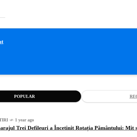
POPULAR
RE
TIRI
1 year ago
arajul Trei Defileuri a Încetinit Rotația Pământului: Mit 