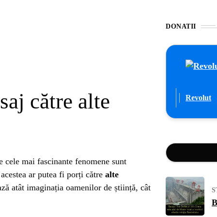
DONATII
aj către alte
Revolut
tre cele mai fascinante fenomene sunt
 acestea ar putea fi porți către
alte
ză atât imaginația oamenilor de știință, cât
S
B