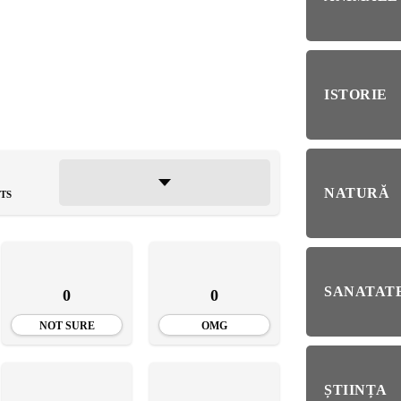
RIE
BL
RĂ
Esp
blo
ISTORIE
deb
IRI
ȘTI
Ai 
NȚA
NATURĂ
Afl
TS
ALE
SANATATE
0
0
NI
NOT SURE
OMG
ȘTIINȚA