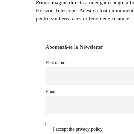
BL
Prima imagine directă a unei găuri negre a fo
Horizon Telescope. Acesta a fost un moment i
HOROSC
pentru studierea acestor fenomene cosmice.
ENGL
Abonează-te la Newsletter
CONTE
First name
TRA
Email
SANATATE
INGRIJ
I accept the privacy policy