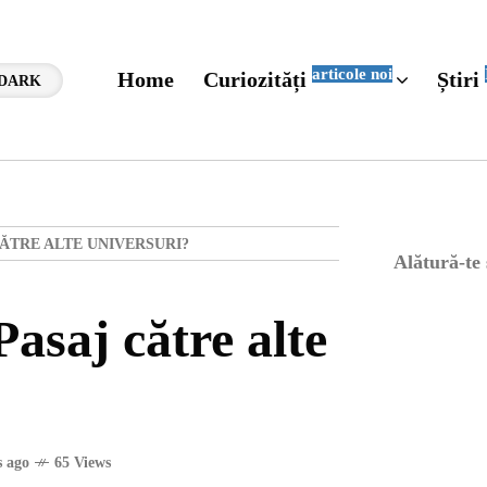
articole noi
Home
Curiozități
Știri
DARK
ĂTRE ALTE UNIVERSURI?
Alătură-te
asaj către alte
 ago
65 Views