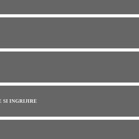
OG
2 years ago
ressor paduri Senseo
cat?Afla cum îl poti
loca
INȚA
1 year ago
simțit vreodată deja-vu?
ă de ce se întâmplă
 SI INGRIJIRE