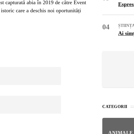
OG
st capturată abia în 2019 de către Event
Espres
storic care a deschis noi oportunități
OP
04
ȘTIINȚ
Ai sim
ISH
NT
POPULAR
VEL
STI
Bar
Înc
 SI
Mit
CATEGORII
IRE
BL
Ser
bun
ANIMALE