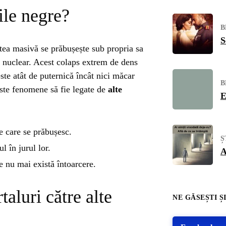
le negre?
B
S
tea masivă se prăbușește sub propria sa
 nuclear. Acest colaps extrem de dens
ste atât de puternică încât nici măcar
B
ste fenomene să fie legate de
alte
E
e care se prăbușesc.
Ș
l în jurul lor.
A
 nu mai există întoarcere.
taluri către alte
NE GĂSEȘTI ȘI