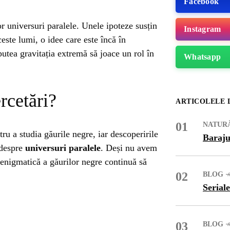
Facebook
r universuri paralele. Unele ipoteze susțin
Instagram
este lumi, o idee care este încă în
putea gravitația extremă să joace un rol în
Whatsapp
rcetări?
ARTICOLELE 
01
NATUR
ru a studia găurile negre, iar descoperirile
Baraju
 despre
universuri paralele
. Deși nu avem
a enigmatică a găurilor negre continuă să
02
BLOG
ME
Seriale
03
BLOG