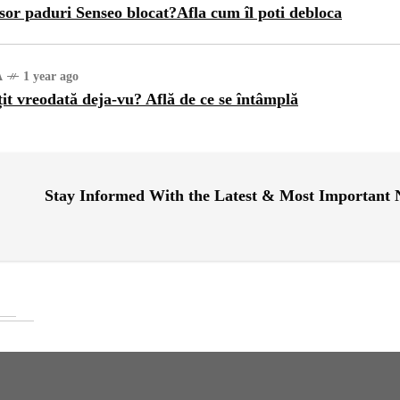
sor paduri Senseo blocat?Afla cum îl poti debloca
A
1 year ago
țit vreodată deja-vu? Află de ce se întâmplă
Stay Informed With the Latest & Most Important
RI
1 year ago
ajul Trei Defileuri a
etinit Rotația Pământului:
 sau Realitate?
OG
2 years ago
iale turcesti:Top 5 cele mai
e seriale