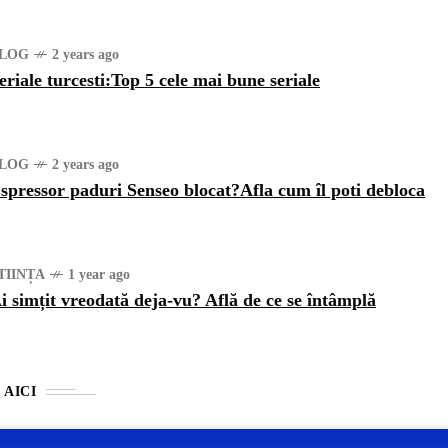
LOG
2 years ago
eriale turcesti:Top 5 cele mai bune seriale
LOG
2 years ago
spressor paduri Senseo blocat?Afla cum îl poti debloca
TIINȚA
1 year ago
i simțit vreodată deja-vu? Află de ce se întâmplă
 AICI