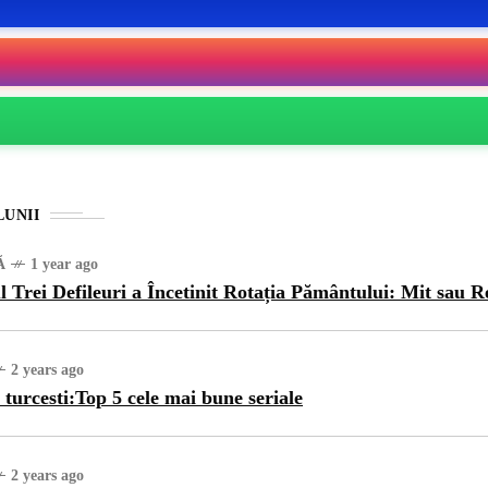
LUNII
Ă
1 year ago
l Trei Defileuri a Încetinit Rotația Pământului: Mit sau R
2 years ago
 turcesti:Top 5 cele mai bune seriale
2 years ago