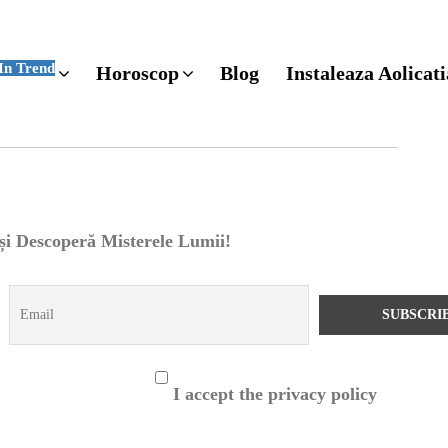
In Trend
Horoscop
Blog
Instaleaza Aolicati
 și Descoperă Misterele Lumii!
I accept the privacy policy