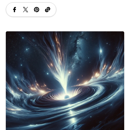
SANATATE
SI
INGRIJIRE
ISTORIE
NATURĂ
STIRI