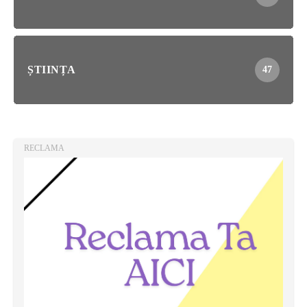
ȘTIINȚA
47
RECLAMA