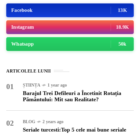
Facebook
13K
Instagram
18.9K
Whatsapp
50k
ARTICOLELE LUNII
01
ȘTIINȚA
1 year ago
Barajul Trei Defileuri a Încetinit Rotația
Pământului: Mit sau Realitate?
02
BLOG
2 years ago
Seriale turcesti:Top 5 cele mai bune seriale