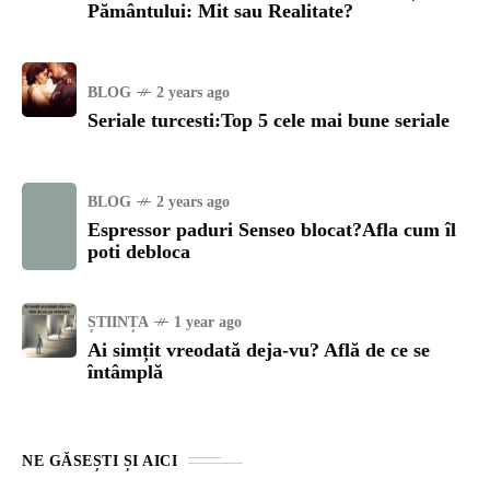
Pământului: Mit sau Realitate?
BLOG
2 years ago
Seriale turcesti:Top 5 cele mai bune seriale
BLOG
2 years ago
Espressor paduri Senseo blocat?Afla cum îl
poti debloca
ȘTIINȚA
1 year ago
Ai simțit vreodată deja-vu? Află de ce se
întâmplă
NE GĂSEȘTI ȘI AICI