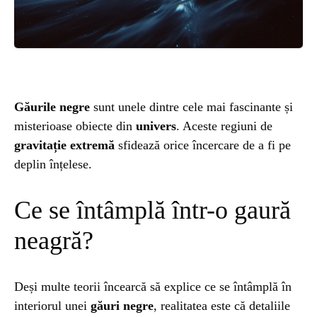
ȘTIINȚA
ANIMALE
OAMENI
Găurile negre
sunt unele dintre cele mai fascinante și
misterioase obiecte din
univers
. Aceste regiuni de
INSTALEAZ
gravitație extremă
sfidează orice încercare de a fi pe
deplin înțelese.
A
Ce se întâmplă într-o gaură
APLICATIA
neagră?
Deși multe teorii încearcă să explice ce se întâmplă în
interiorul unei
găuri negre
, realitatea este că detaliile
POPULAR