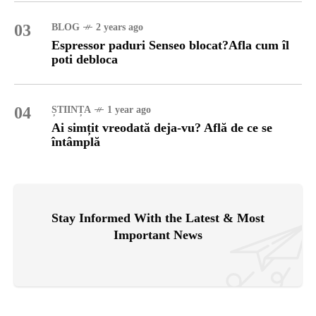
03
BLOG
2 years ago
Espressor paduri Senseo blocat?Afla cum îl
poti debloca
04
ȘTIINȚA
1 year ago
Ai simțit vreodată deja-vu? Află de ce se
întâmplă
Stay Informed With the Latest & Most
Important News