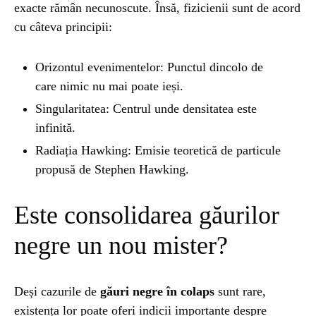
exacte rămân necunoscute. Însă, fizicienii sunt de acord
cu câteva principii:
UNCATEGORIZED
1 year ago
Barajul Trei Defileuri a Încetinit Rotația
Pământului: Mit sau Realitate?
Orizontul evenimentelor: Punctul dincolo de
care nimic nu mai poate ieși.
Singularitatea: Centrul unde densitatea este
BLOG
2 years ago
infinită.
Seriale turcesti:Top 5 cele mai bune seriale
Radiația Hawking: Emisie teoretică de particule
propusă de Stephen Hawking.
BLOG
2 years ago
Espressor paduri Senseo blocat?Afla cum îl
Este consolidarea găurilor
poti debloca
negre un nou mister?
ȘTIINȚA
1 year ago
Ai simțit vreodată deja-vu? Află de ce se
Deși cazurile de
găuri negre în colaps
sunt rare,
întâmplă
existența lor poate oferi indicii importante despre