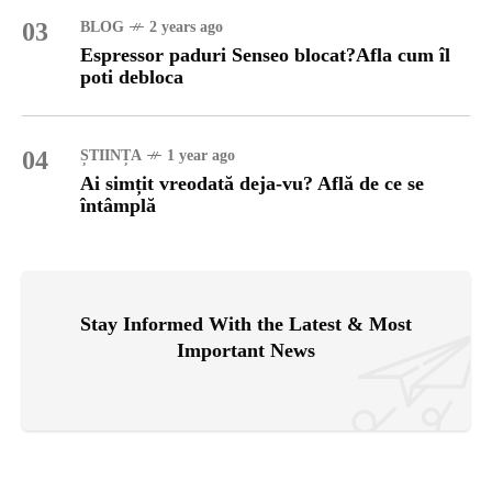
03
BLOG
2 years ago
Espressor paduri Senseo blocat?Afla cum îl
poti debloca
04
ȘTIINȚA
1 year ago
Ai simțit vreodată deja-vu? Află de ce se
întâmplă
Stay Informed With the Latest & Most
Important News