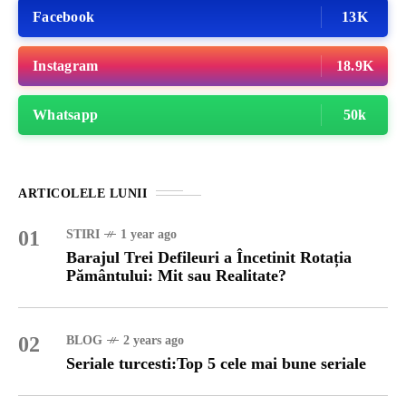
Facebook
13K
Instagram
18.9K
Whatsapp
50k
ARTICOLELE LUNII
01
STIRI
1 year ago
Barajul Trei Defileuri a Încetinit Rotația
Pământului: Mit sau Realitate?
02
BLOG
2 years ago
Seriale turcesti:Top 5 cele mai bune seriale