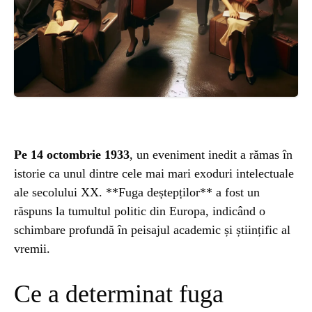
ȘTIINȚA
ANIMALE
OAMENI
INSTALEAZ
Pe 14 octombrie 1933
, un eveniment inedit a rămas în
istorie ca unul dintre cele mai mari exoduri intelectuale
A
ale secolului XX. **Fuga deștepților** a fost un
răspuns la tumultul politic din Europa, indicând o
APLICATIA
schimbare profundă în peisajul academic și științific al
vremii.
Ce a determinat fuga
POPULAR