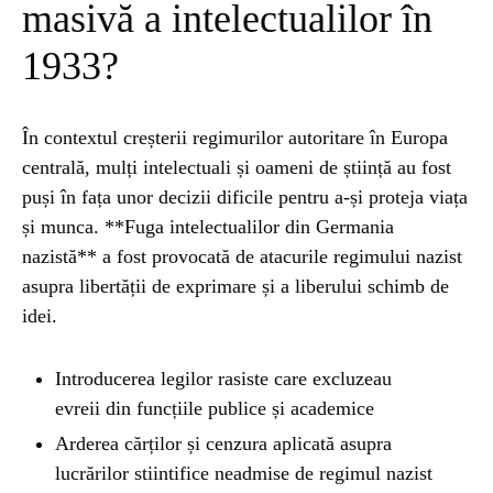
masivă a intelectualilor în
NATURĂ
1 year ago
1933?
Barajul Trei Defileuri a Încetinit Rotația
Pământului: Mit sau Realitate?
În contextul creșterii regimurilor autoritare în Europa
centrală, mulți intelectuali și oameni de știință au fost
BLOG
2 years ago
puși în fața unor decizii dificile pentru a-și proteja viața
Seriale turcesti:Top 5 cele mai bune seriale
și munca. **Fuga intelectualilor din Germania
nazistă** a fost provocată de atacurile regimului nazist
asupra libertății de exprimare și a liberului schimb de
BLOG
2 years ago
idei.
Espressor paduri Senseo blocat?Afla cum îl
poti debloca
Introducerea legilor rasiste care excluzeau
evreii din funcțiile publice și academice
ȘTIINȚA
1 year ago
Ai simțit vreodată deja-vu? Află de ce se
Arderea cărților și cenzura aplicată asupra
întâmplă
lucrărilor stiintifice neadmise de regimul nazist