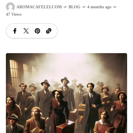
AROMACAFELEI.COM
BLOG
4 months ago
SANATATE
47 Views
SI
INGRIJIRE
ISTORIE
NATURĂ
STIRI