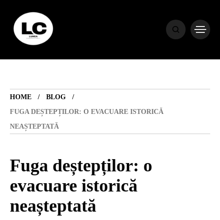
HOME
BLOG
HOME
BLOG
HOROSCOP
FUGA DEȘTEPȚILOR: O EVACUARE ISTORICĂ
NEAȘTEPTATĂ
ENGLISH
Fuga deștepților: o
CONTENT
evacuare istorică
neașteptată
TRAVEL