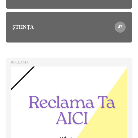
ȘTIINȚA
47
RECLAMA