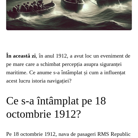
ȘTIINȚA
ANIMALE
OAMENI
În această zi
, în anul 1912, a avut loc un eveniment de
INSTALEAZ
pe mare care a schimbat percepția asupra siguranței
maritime. Ce anume s-a întâmplat și cum a influențat
A
acest lucru istoria navigației?
Ce s-a întâmplat pe 18
APLICATIA
octombrie 1912?
Pe 18 octombrie 1912, nava de pasageri RMS Republic
POPULAR