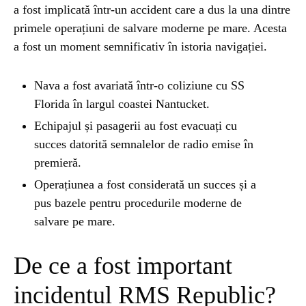
a fost implicată într-un accident care a dus la una dintre
primele operațiuni de salvare moderne pe mare. Acesta
NATURĂ
1 year ago
a fost un moment semnificativ în istoria navigației.
Barajul Trei Defileuri a Încetinit Rotația
Pământului: Mit sau Realitate?
Nava a fost avariată într-o coliziune cu SS
Florida în largul coastei Nantucket.
BLOG
2 years ago
Echipajul și pasagerii au fost evacuați cu
Seriale turcesti:Top 5 cele mai bune seriale
succes datorită semnalelor de radio emise în
premieră.
BLOG
2 years ago
Operațiunea a fost considerată un succes și a
Espressor paduri Senseo blocat?Afla cum îl
pus bazele pentru procedurile moderne de
poti debloca
salvare pe mare.
De ce a fost important
ȘTIINȚA
1 year ago
Ai simțit vreodată deja-vu? Află de ce se
incidentul RMS Republic?
întâmplă