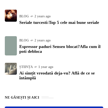
BLOG
2 years ago
Seriale turcesti:Top 5 cele mai bune seriale
BLOG
2 years ago
Espressor paduri Senseo blocat?Afla cum îl
poti debloca
ȘTIINȚA
1 year ago
Ai simțit vreodată deja-vu? Află de ce se
întâmplă
NE GĂSEȘTI ȘI AICI