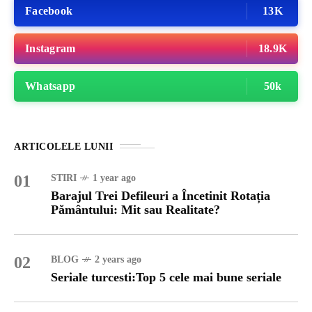
Facebook
13K
Instagram
18.9K
Whatsapp
50k
ARTICOLELE LUNII
01
STIRI
1 year ago
Barajul Trei Defileuri a Încetinit Rotația
Pământului: Mit sau Realitate?
02
BLOG
2 years ago
Seriale turcesti:Top 5 cele mai bune seriale