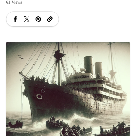
61 Views
SANATATE
SI
INGRIJIRE
ISTORIE
NATURĂ
STIRI