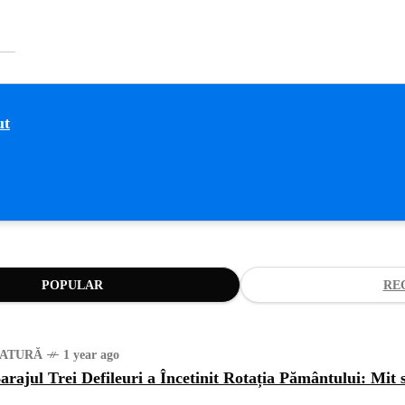
POPULAR
RE
ATURĂ
1 year ago
arajul Trei Defileuri a Încetinit Rotația Pământului: Mit 