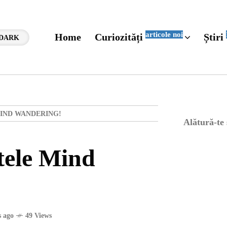
articole noi
Home
Curiozități
Știri
DARK
IND WANDERING!
Alătură-te
tele Mind
 ago
49 Views