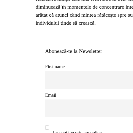
BL
diminuează în momentele de concentrare inte
arătat că atunci când mintea rătăcește spre sub
HOROSC
individului tinde să crească.
ENGL
Abonează-te la Newsletter
CONTE
First name
TRA
Email
SANATATE
INGRIJ
I accept the privacy policy