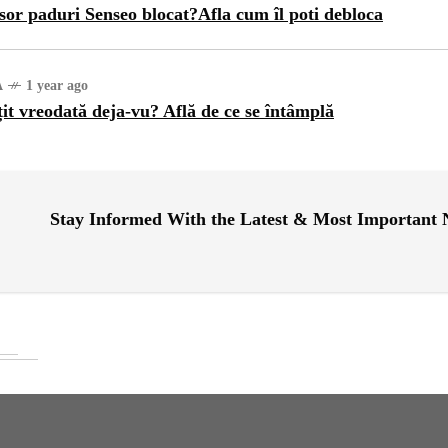
sor paduri Senseo blocat?Afla cum îl poti debloca
A
1 year ago
țit vreodată deja-vu? Află de ce se întâmplă
Stay Informed With the Latest & Most Important
URĂ
1 year ago
ajul Trei Defileuri a
etinit Rotația Pământului:
 sau Realitate?
OG
2 years ago
iale turcesti:Top 5 cele mai
e seriale