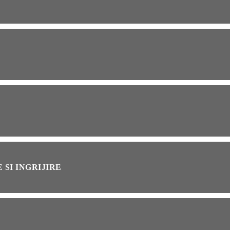
OG
2 years ago
ressor paduri Senseo
cat?Afla cum îl poti
loca
INȚA
1 year ago
simțit vreodată deja-vu?
ă de ce se întâmplă
 SI INGRIJIRE