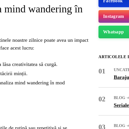
Facebook
 mind wandering în
Instagram
Whatsapp
tinele noastre zilnice poate avea un impact
face acest lucru:
ARTICOLELE 
 lăsa creativitatea să curgă.
01
UNCAT
tăcirii minții.
Baraju
 canaliza mind wandering în mod
02
BLOG
ME
Seriale
03
BLOG
țile de rutină sau repetitivă și se