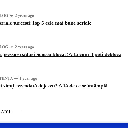
LOG
2 years ago
eriale turcesti:Top 5 cele mai bune seriale
LOG
2 years ago
spressor paduri Senseo blocat?Afla cum îl poti debloca
TIINȚA
1 year ago
i simțit vreodată deja-vu? Află de ce se întâmplă
 AICI