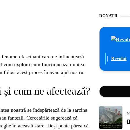
DONATII
n fenomen fascinant care ne influențează
Revolut
ticol vom explora cum funcționează mintea
folosi acest proces în avantajul nostru.
i și cum ne afectează?
ntea noastră se îndepărtează de la sarcina
N
sau fantezii. Cercetările sugerează că
B
eghe în această stare. Deși poate părea că