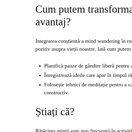
Cum putem transforma
avantaj?
Integrarea conștientă a mind wandering în ru
pozitiv asupra vieții noastre. Iată cum putem 
Planifică pauze de gândire liberă pentru a
Înregistrează ideile care apar în timpul ră
Folosește tehnici de meditație pentru a
constructiv.
HO
Știați că?
Rătăcirea minții este mai frecventă în activită