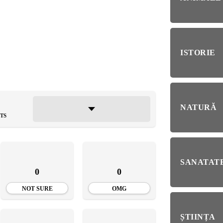
RIE
BL
RĂ
Esp
blo
ISTORIE
deb
IRI
ȘTI
Ai 
NȚA
NATURĂ
Afl
TS
ALE
SANATATE
0
0
NI
NOT SURE
OMG
ȘTIINȚA