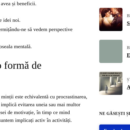
vea și beneficii.
B
e idei noi.
S
ermițându-ne să vedem perspective
oseala mentală.
B
E
o formă de
Ș
A
 minții este echivalentă cu procrastinarea,
a implică evitarea uneia sau mai multor
ipsei de motivație, în timp ce mind
NE GĂSEȘTI ȘI
ntem implicați activ în activități.