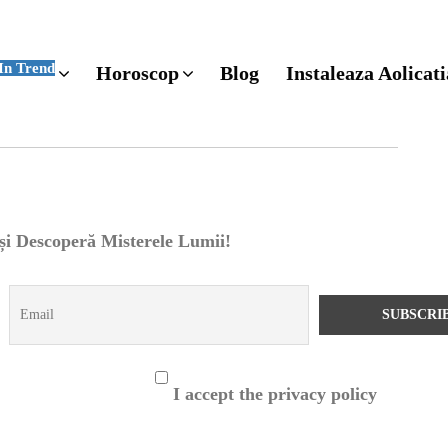
In Trend
Horoscop
Blog
Instaleaza Aolicati
 și Descoperă Misterele Lumii!
I accept the privacy policy