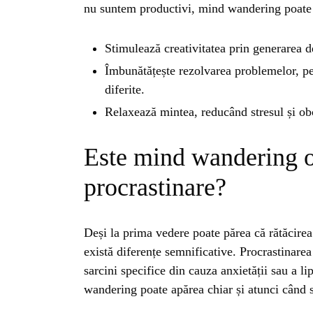
nu suntem productivi, mind wandering poate a
Stimulează creativitatea prin generarea d
Îmbunătățește rezolvarea problemelor, p
diferite.
Relaxează mintea, reducând stresul și ob
Este mind wandering 
procrastinare?
Deși la prima vedere poate părea că rătăcirea
există diferențe semnificative. Procrastinare
sarcini specifice din cauza anxietății sau a l
wandering poate apărea chiar și atunci când su