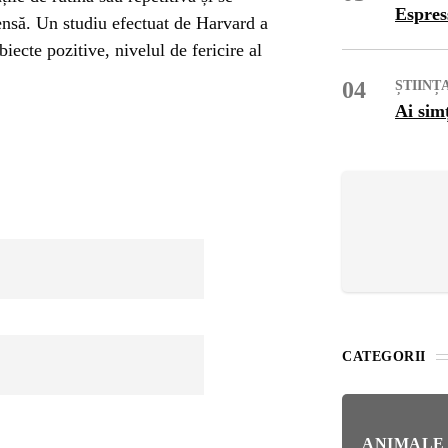
OG
Espres
nsă. Un studiu efectuat de Harvard a
iecte pozitive, nivelul de fericire al
OP
04
ȘTIINȚ
Ai sim
ISH
NT
POPULAR
VEL
NAT
Bar
Înc
 SI
Mit
CATEGORII
IRE
BL
Ser
bun
ANIMALE