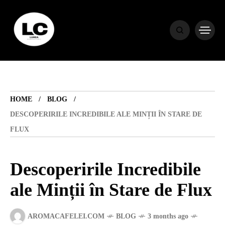
HOME
BLOG
HOME
BLOG
HOROSCOP
DESCOPERIRILE INCREDIBILE ALE MINȚII ÎN STARE DE
FLUX
ENGLISH
Descoperirile Incredibile
CONTENT
ale Minții în Stare de Flux
TRAVEL
AROMACAFELEI.COM
BLOG
3 months ago