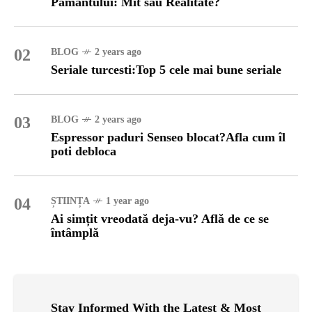
Pământului: Mit sau Realitate?
02
BLOG
2 years ago
Seriale turcesti:Top 5 cele mai bune seriale
03
BLOG
2 years ago
Espressor paduri Senseo blocat?Afla cum îl
poti debloca
04
ȘTIINȚA
1 year ago
Ai simțit vreodată deja-vu? Află de ce se
întâmplă
Stay Informed With the Latest & Most