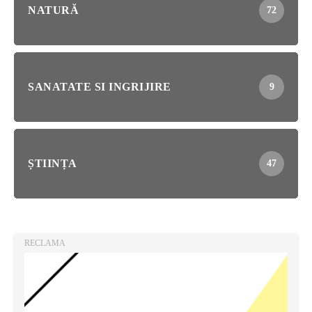
NATURĂ
72
SANATATE SI INGRIJIRE
9
ȘTIINȚA
47
RECLAMA