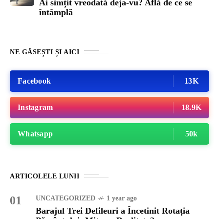
Ai simțit vreodată deja-vu? Află de ce se
întâmplă
NE GĂSEȘTI ȘI AICI
Facebook
13K
Instagram
18.9K
Whatsapp
50k
ARTICOLELE LUNII
01
UNCATEGORIZED
1 year ago
Barajul Trei Defileuri a Încetinit Rotația