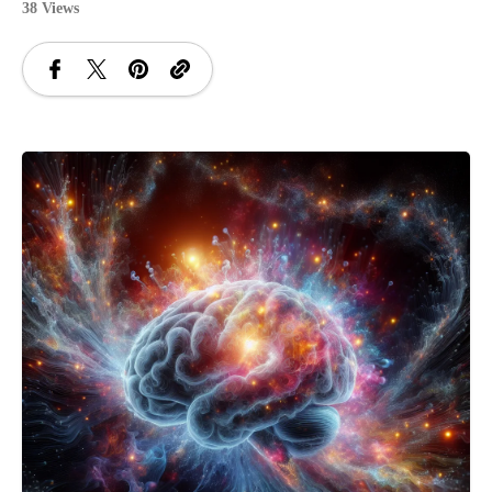
38 Views
SANATATE
SI
INGRIJIRE
ISTORIE
NATURĂ
STIRI