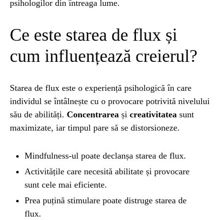
psihologilor din întreaga lume.
NATURĂ
1 year ago
Ce este starea de flux și
Barajul Trei Defileuri a Încetinit Rotația
Pământului: Mit sau Realitate?
cum influențează creierul?
BLOG
2 years ago
Starea de flux este o experiență psihologică în care
Seriale turcesti:Top 5 cele mai bune seriale
individul se întâlnește cu o provocare potrivită nivelului
său de abilități.
Concentrarea
și
creativitatea
sunt
maximizate, iar timpul pare să se distorsioneze.
BLOG
2 years ago
Espressor paduri Senseo blocat?Afla cum îl
poti debloca
Mindfulness-ul poate declanșa starea de flux.
Activitățile care necesită abilitate și provocare
sunt cele mai eficiente.
ȘTIINȚA
1 year ago
Ai simțit vreodată deja-vu? Află de ce se
Prea puțină stimulare poate distruge starea de
întâmplă
flux.