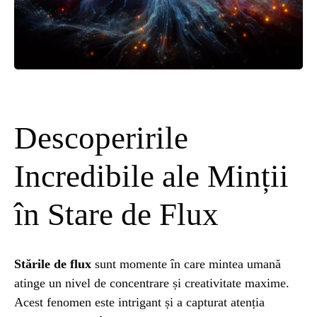
ȘTIINȚA
ANIMALE
OAMENI
Descoperirile
INSTALEAZ
Incredibile ale Minții
A
în Stare de Flux
APLICATIA
Stările de flux
sunt momente în care mintea umană
atinge un nivel de concentrare și creativitate maxime.
Acest fenomen este intrigant și a capturat atenția
POPULAR