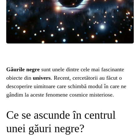
ȘTIINȚA
ANIMALE
OAMENI
INSTALEAZ
Găurile negre
sunt unele dintre cele mai fascinante
obiecte din
univers
. Recent, cercetătorii au făcut o
A
descoperire uimitoare care schimbă modul în care ne
gândim la aceste fenomene cosmice misteriose.
APLICATIA
Ce se ascunde în centrul
unei găuri negre?
POPULAR