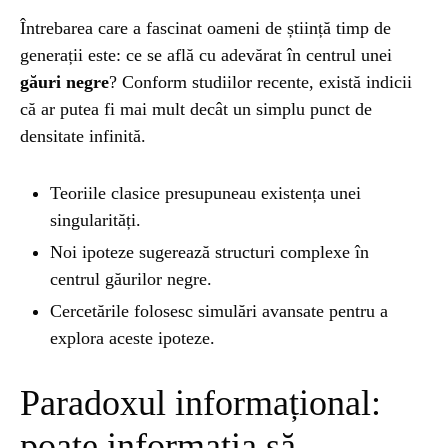
Întrebarea care a fascinat oameni de știință timp de
UNCATEGORIZED
1 year ago
generații este: ce se află cu adevărat în centrul unei
Barajul Trei Defileuri a Încetinit Rotația
găuri negre
? Conform studiilor recente, există indicii
Pământului: Mit sau Realitate?
că ar putea fi mai mult decât un simplu punct de
densitate infinită.
BLOG
2 years ago
Seriale turcesti:Top 5 cele mai bune seriale
Teoriile clasice presupuneau existența unei
singularități.
Noi ipoteze sugerează structuri complexe în
BLOG
2 years ago
centrul găurilor negre.
Espressor paduri Senseo blocat?Afla cum îl
Cercetările folosesc simulări avansate pentru a
poti debloca
explora aceste ipoteze.
ȘTIINȚA
1 year ago
Paradoxul informațional:
Ai simțit vreodată deja-vu? Află de ce se
întâmplă
poate informația să