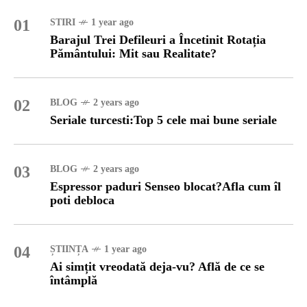
01
STIRI
1 year ago
Barajul Trei Defileuri a Încetinit Rotația
Pământului: Mit sau Realitate?
02
BLOG
2 years ago
Seriale turcesti:Top 5 cele mai bune seriale
03
BLOG
2 years ago
Espressor paduri Senseo blocat?Afla cum îl
poti debloca
04
ȘTIINȚA
1 year ago
Ai simțit vreodată deja-vu? Află de ce se
întâmplă