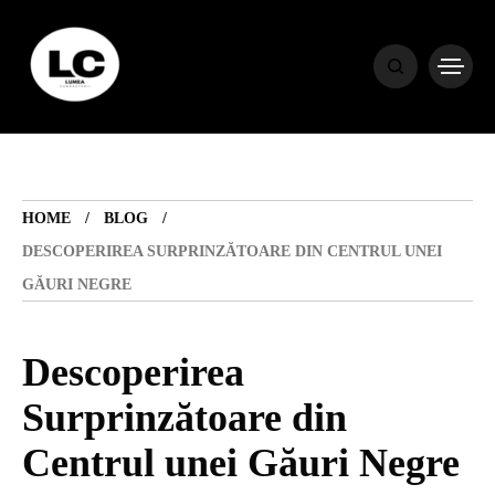
HOME
BLOG
HOME
BLOG
HOROSCOP
DESCOPERIREA SURPRINZĂTOARE DIN CENTRUL UNEI
GĂURI NEGRE
ENGLISH
Descoperirea
CONTENT
Surprinzătoare din
Centrul unei Găuri Negre
TRAVEL