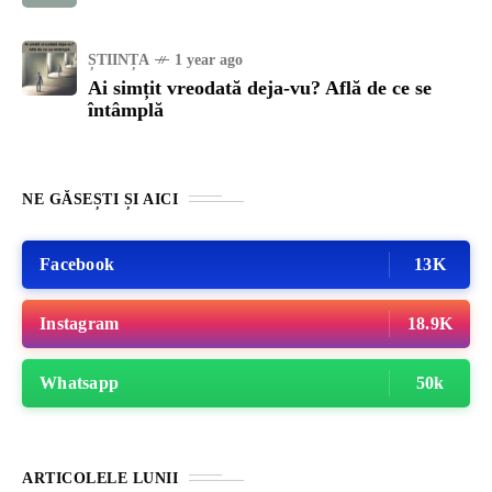
ȘTIINȚA
1 year ago
Ai simțit vreodată deja-vu? Află de ce se
întâmplă
NE GĂSEȘTI ȘI AICI
Facebook
13K
Instagram
18.9K
Whatsapp
50k
ARTICOLELE LUNII