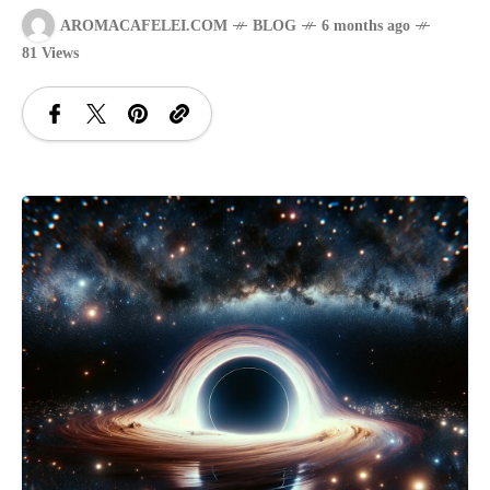
AROMACAFELEI.COM
BLOG
6 months ago
SANATATE
81 Views
SI
INGRIJIRE
ISTORIE
NATURĂ
STIRI