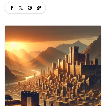
SANATATE
SI
INGRIJIRE
ISTORIE
NATURĂ
STIRI