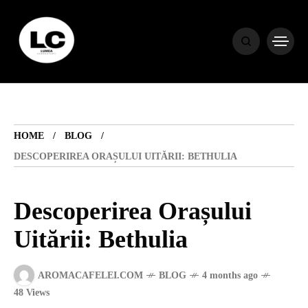
HOME
BLOG
HOME
BLOG
HOROSCOP
DESCOPERIREA ORAȘULUI UITĂRII: BETHULIA
ENGLISH
Descoperirea Orașului
Uitării: Bethulia
CONTENT
AROMACAFELEI.COM
BLOG
4 months ago
TRAVEL
48 Views