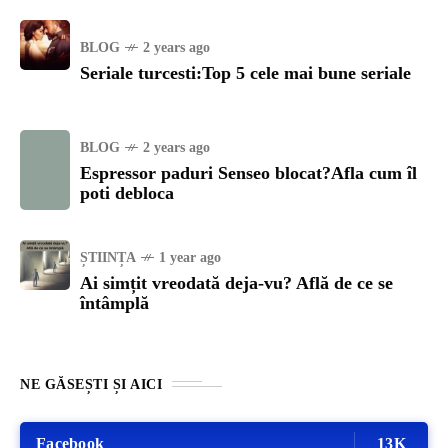
BLOG
2 years ago
Seriale turcesti:Top 5 cele mai bune seriale
BLOG
2 years ago
Espressor paduri Senseo blocat?Afla cum îl
poti debloca
ȘTIINȚA
1 year ago
Ai simțit vreodată deja-vu? Află de ce se
întâmplă
NE GĂSEȘTI ȘI AICI
Facebook
13K