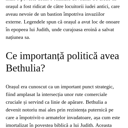
orașul a fost ridicat de către locuitorii iudei antici, care
aveau nevoie de un bastion împotriva invaziilor
UNCATEGORIZED
1 year ago
Barajul Trei Defileuri a Încetinit Rotația
externe. Legendele spun că orașul a avut loc de onoare
Pământului: Mit sau Realitate?
în epopeea lui Judith, unde curajoasa eroină a salvat
națiunea sa.
BLOG
2 years ago
Ce importanță politică avea
Seriale turcesti:Top 5 cele mai bune seriale
Bethulia?
BLOG
2 years ago
Espressor paduri Senseo blocat?Afla cum îl
Orașul era cunoscut ca un important punct strategic,
poti debloca
fiind amplasat la intersecția unor rute comerciale
cruciale și servind ca linie de apărare. Bethulia a
ȘTIINȚA
1 year ago
devenit notoriu mai ales prin rezistența puternică pe
Ai simțit vreodată deja-vu? Află de ce se
care a împotrivit-o armatelor invadatoare, așa cum este
întâmplă
imortalizat în povestea biblică a lui Judith. Aceasta