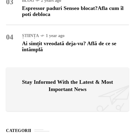
03
BLOG
2 years ago
Espressor paduri Senseo blocat?Afla cum îl
poti debloca
04
ȘTIINȚA
1 year ago
Ai simțit vreodată deja-vu? Află de ce se
întâmplă
Stay Informed With the Latest & Most
Important News
CATEGORII