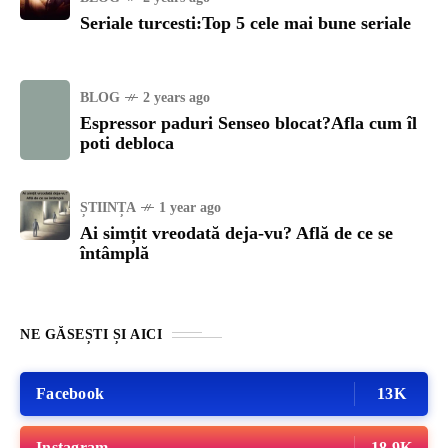
Seriale turcesti:Top 5 cele mai bune seriale
BLOG
2 years ago
Espressor paduri Senseo blocat?Afla cum îl
poti debloca
ȘTIINȚA
1 year ago
Ai simțit vreodată deja-vu? Află de ce se
întâmplă
NE GĂSEȘTI ȘI AICI
Facebook
13K
Instagram
18.9K