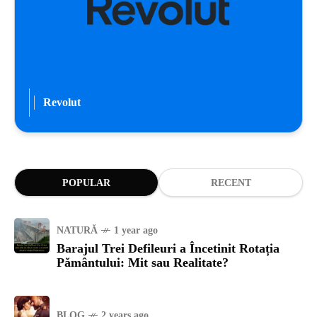
Revolut
POPULAR
RECENT
NATURĂ
1 year ago
Barajul Trei Defileuri a Încetinit Rotația
Pământului: Mit sau Realitate?
BLOG
2 years ago