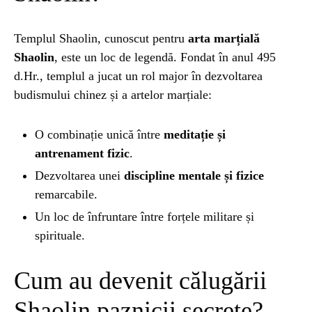
UNCATEGORIZED
1 year ago
Templul Shaolin, cunoscut pentru
arta marțială
Barajul Trei Defileuri a Încetinit Rotația
Shaolin
, este un loc de legendă. Fondat în anul 495
Pământului: Mit sau Realitate?
d.Hr., templul a jucat un rol major în dezvoltarea
budismului chinez și a artelor marțiale:
BLOG
2 years ago
Seriale turcesti:Top 5 cele mai bune seriale
O combinație unică între
meditație și
antrenament fizic
.
Dezvoltarea unei
discipline mentale și fizice
BLOG
2 years ago
remarcabile.
Espressor paduri Senseo blocat?Afla cum îl
Un loc de înfruntare între forțele militare și
poti debloca
spirituale.
ȘTIINȚA
1 year ago
Cum au devenit călugării
Ai simțit vreodată deja-vu? Află de ce se
întâmplă
Shaolin paznicii secrete?