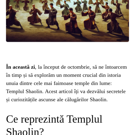
ȘTIINȚA
ANIMALE
OAMENI
INSTALEAZ
În această zi
, la început de octombrie, să ne întoarcem
în timp și să explorăm un moment crucial din istoria
A
unuia dintre cele mai faimoase temple din lume:
Templul Shaolin. Acest articol îți va dezvălui secretele
APLICATIA
și curiozitățile ascunse ale călugărilor Shaolin.
Ce reprezintă Templul
Shaolin?
POPULAR