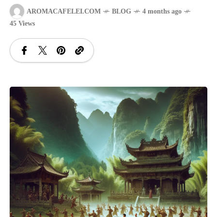
AROMACAFELEI.COM
BLOG
4 months ago
SANATATE
45 Views
SI
INGRIJIRE
ISTORIE
NATURĂ
STIRI