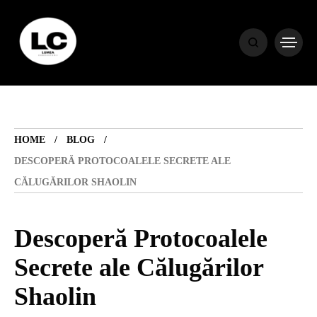
HOME
BLOG
HOME
BLOG
HOROSCOP
DESCOPERĂ PROTOCOALELE SECRETE ALE
CĂLUGĂRILOR SHAOLIN
ENGLISH
Descoperă Protocoalele
CONTENT
Secrete ale Călugărilor
Shaolin
TRAVEL