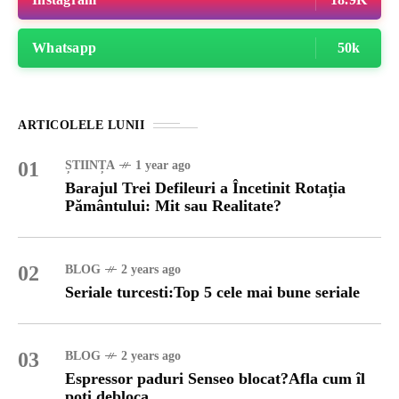
Whatsapp
50k
ARTICOLELE LUNII
01
ȘTIINȚA
1 year ago
Barajul Trei Defileuri a Încetinit Rotația
Pământului: Mit sau Realitate?
02
BLOG
2 years ago
Seriale turcesti:Top 5 cele mai bune seriale
03
BLOG
2 years ago
Espressor paduri Senseo blocat?Afla cum îl
poti debloca