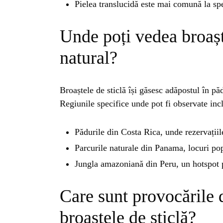
BL
Pielea translucidă este mai comună la spec
HOROSC
Unde poți vedea broaște
natural?
ENGL
Broaștele de sticlă își găsesc adăpostul în păd
CONTE
Regiunile specifice unde pot fi observate inc
TRA
Pădurile din Costa Rica, unde rezervațiile
Parcurile naturale din Panama, locuri po
SANATATE
Jungla amazoniană din Peru, un hotspot p
Care sunt provocările 
INGRIJ
broaștele de sticlă?