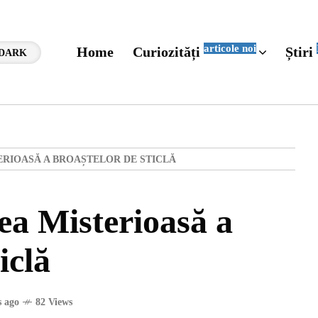
articole noi
Home
Curiozități
Știri
DARK
RIOASĂ A BROAȘTELOR DE STICLĂ
a Misterioasă a
iclă
 ago
82 Views