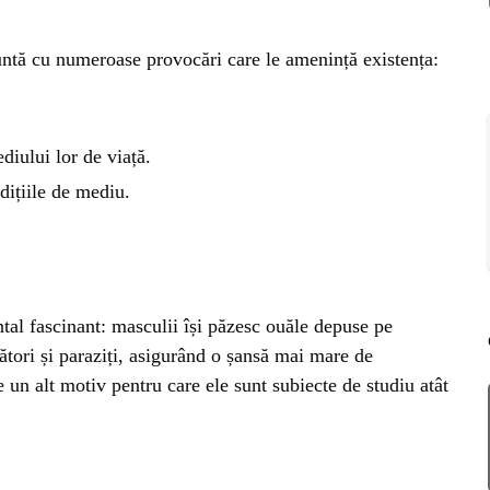
RIE
fruntă cu numeroase provocări care le amenință existența:
BL
RĂ
Esp
blo
deb
diului lor de viață.
IRI
dițiile de mediu.
ȘTI
Ai 
NȚA
Afl
ALE
tal fascinant: masculii își păzesc ouăle depuse pe
ători și paraziți, asigurând o șansă mai mare de
e un alt motiv pentru care ele sunt subiecte de studiu atât
NI