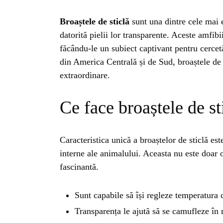
Broaștele de sticlă
sunt una dintre cele mai e
datorită pielii lor transparente. Aceste amfibii
făcându-le un subiect captivant pentru cercetă
din America Centrală și de Sud, broaștele de s
extraordinare.
Ce face broaștele de st
Caracteristica unică a broaștelor de sticlă es
interne ale animalului. Aceasta nu este doar o
fascinantă.
HO
Sunt capabile să își regleze temperatura c
Transparența le ajută să se camufleze în m