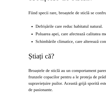
ISTO
Fiind specii rare, broaștele de sticlă se con
NATU
Defrișările care reduc habitatul natural.
Poluarea apei, care afectează calitatea me
ST
Schimbările climatice, care alterează con
ȘTII
Știați că?
ANIM
Broaștele de sticlă au un comportament paren
frunzele copacilor pentru a le proteja de prăd
supraviețuire puilor. Această grijă sporită est
OAME
de pasionante.