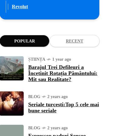
Revolut
POPULAR
RECENT
ȘTIINȚA
1 year ago
Barajul Trei Defileuri a
Încetinit Rotația Pământului:
Mit sau Realitate?
BLOG
2 years ago
Seriale turcesti:Top 5 cele mai
bune seriale
BLOG
2 years ago
Espressor paduri Senseo