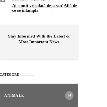
04
Ai simțit vreodată deja-vu? Află de
ce se întâmplă
OG
2 years ago
ressor paduri Senseo
cat?Afla cum îl poti
loca
Stay Informed With the Latest &
Most Important News
INȚA
1 year ago
simțit vreodată deja-vu?
ă de ce se întâmplă
CATEGORII
ANIMALE
34