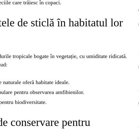
OG
iile care trăiesc în copaci.
OP
le de sticlă în habitatul lor
ISH
urile tropicale bogate în vegetație, cu umiditate ridicată.
NT
lud:
POPULAR
VEL
 naturale oferă habitate ideale.
STI
pulare pentru observarea amfibienilor.
Bar
Înc
 SI
entru biodiversitate.
Mit
de conservare pentru
IRE
BL
Ser
bun