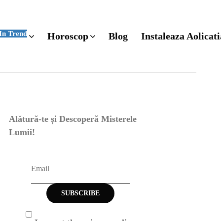
In Trend
Horoscop
Blog
Instaleaza Aolicati
Alătură-te și Descoperă Misterele
Lumii!