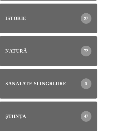
ISTORIE
97
NATURĂ
72
SANATATE SI INGRIJIRE
9
ȘTIINȚA
47