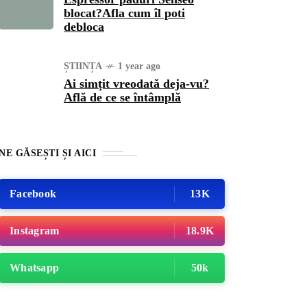
blocat?Afla cum îl poti
debloca
ȘTIINȚA
1 year ago
Ai simțit vreodată deja-vu?
Află de ce se întâmplă
NE GĂSEȘTI ȘI AICI
Facebook
13K
Instagram
18.9K
Whatsapp
50k