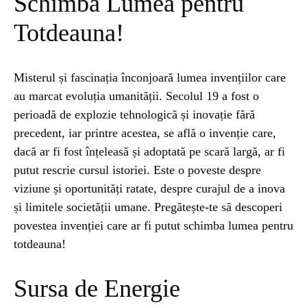
Schimba Lumea pentru
Totdeauna!
ȘTIINȚA
1 year ago
Barajul Trei Defileuri a Încetinit Rotația
Pământului: Mit sau Realitate?
Misterul și fascinația înconjoară lumea invențiilor care
au marcat evoluția umanității. Secolul 19 a fost o
perioadă de explozie tehnologică și inovație fără
BLOG
2 years ago
Seriale turcesti:Top 5 cele mai bune seriale
precedent, iar printre acestea, se află o invenție care,
dacă ar fi fost înțeleasă și adoptată pe scară largă, ar fi
putut rescrie cursul istoriei. Este o poveste despre
BLOG
2 years ago
viziune și oportunități ratate, despre curajul de a inova
Espressor paduri Senseo blocat?Afla cum îl
și limitele societății umane. Pregătește-te să descoperi
poti debloca
povestea invenției care ar fi putut schimba lumea pentru
totdeauna!
ȘTIINȚA
1 year ago
Ai simțit vreodată deja-vu? Află de ce se
Sursa de Energie
întâmplă