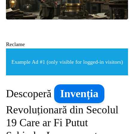
ȘTIINȚA
ANIMALE
OAMENI
Reclame
INSTALEAZ
Example Ad #1 (only visible for logged-in visitors)
A
Descoperă
Invenția
APLICATIA
Revoluționară din Secolul
19 Care ar Fi Putut
POPULAR