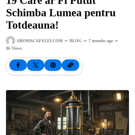
19 Care ar Fi Putut
Schimba Lumea pentru
SANATATE
Totdeauna!
SI
AROMACAFELEI.COM
BLOG
7 months ago
INGRIJIRE
86 Views
ISTORIE
NATURĂ
STIRI