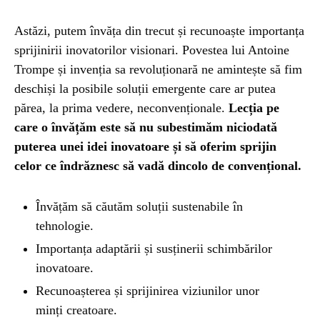
Astăzi, putem învăța din trecut și recunoaște importanța
sprijinirii inovatorilor visionari. Povestea lui Antoine
Trompe și invenția sa revoluționară ne amintește să fim
deschiși la posibile soluții emergente care ar putea
părea, la prima vedere, neconvenționale.
Lecția pe
care o învățăm este să nu subestimăm niciodată
puterea unei idei inovatoare și să oferim sprijin
celor ce îndrăznesc să vadă dincolo de convențional.
Învățăm să căutăm soluții sustenabile în
tehnologie.
Importanța adaptării și susținerii schimbărilor
inovatoare.
Recunoașterea și sprijinirea viziunilor unor
minți creatoare.