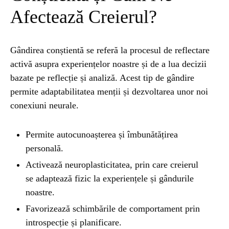
Afectează Creierul?
NATURĂ
1 year ago
Barajul Trei Defileuri a Încetinit Rotația
Pământului: Mit sau Realitate?
Gândirea conștientă se referă la procesul de reflectare
activă asupra experiențelor noastre și de a lua decizii
bazate pe reflecție și analiză. Acest tip de gândire
BLOG
2 years ago
permite adaptabilitatea menții și dezvoltarea unor noi
Seriale turcesti:Top 5 cele mai bune seriale
conexiuni neurale.
Permite autocunoașterea și îmbunătățirea
BLOG
2 years ago
personală.
Espressor paduri Senseo blocat?Afla cum îl
poti debloca
Activează neuroplasticitatea, prin care creierul
se adaptează fizic la experiențele și gândurile
noastre.
ȘTIINȚA
1 year ago
Ai simțit vreodată deja-vu? Află de ce se
Favorizează schimbările de comportament prin
întâmplă
introspecție și planificare.