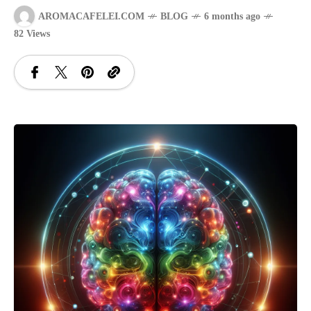
AROMACAFELEI.COM
BLOG
6 months ago
SANATATE
82 Views
SI
INGRIJIRE
ISTORIE
NATURĂ
STIRI