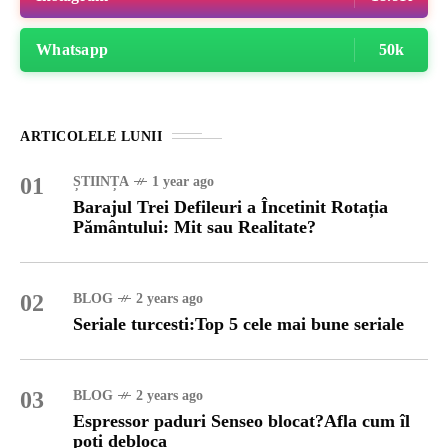
Whatsapp
50k
ARTICOLELE LUNII
01
ȘTIINȚA
1 year ago
Barajul Trei Defileuri a Încetinit Rotația
Pământului: Mit sau Realitate?
02
BLOG
2 years ago
Seriale turcesti:Top 5 cele mai bune seriale
03
BLOG
2 years ago
Espressor paduri Senseo blocat?Afla cum îl
poti debloca