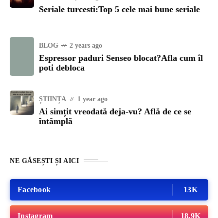
Seriale turcesti:Top 5 cele mai bune seriale
BLOG
2 years ago
Espressor paduri Senseo blocat?Afla cum îl
poti debloca
ȘTIINȚA
1 year ago
Ai simțit vreodată deja-vu? Află de ce se
întâmplă
NE GĂSEȘTI ȘI AICI
Facebook
13K
Instagram
18.9K