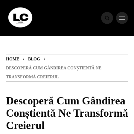
HOME
BLOG
HOME
BLOG
HOROSCOP
DESCOPERĂ CUM GÂNDIREA CONȘTIENTĂ NE
TRANSFORMĂ CREIERUL
ENGLISH
Descoperă Cum Gândirea
CONTENT
Conștientă Ne Transformă
Creierul
TRAVEL