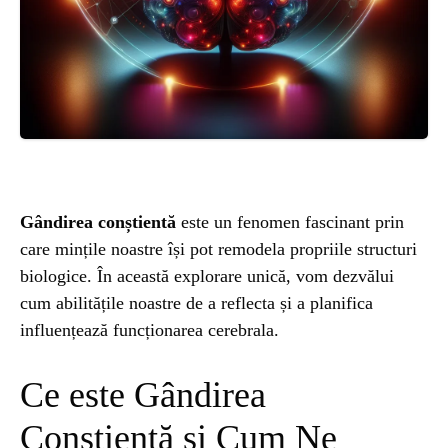
ȘTIINȚA
ANIMALE
OAMENI
INSTALEAZ
Gândirea conștientă
este un fenomen fascinant prin
care mințile noastre își pot remodela propriile structuri
A
biologice. În această explorare unică, vom dezvălui
cum abilitățile noastre de a reflecta și a planifica
APLICATIA
influențează funcționarea cerebrala.
Ce este Gândirea
Conștientă și Cum Ne
POPULAR