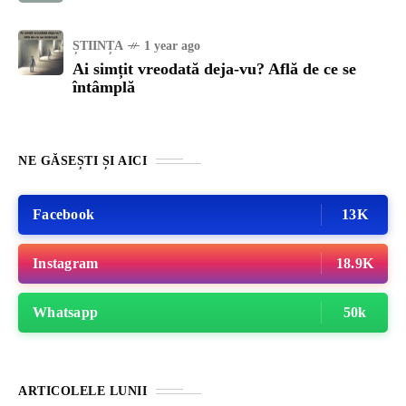
ȘTIINȚA
1 year ago
Ai simțit vreodată deja-vu? Află de ce se
întâmplă
NE GĂSEȘTI ȘI AICI
Facebook
13K
Instagram
18.9K
Whatsapp
50k
ARTICOLELE LUNII