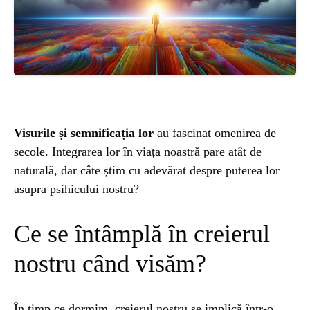
ȘTIINȚA
ANIMALE
OAMENI
Visurile și semnificația lor
au fascinat omenirea de
INSTALEAZ
secole. Integrarea lor în viața noastră pare atât de
naturală, dar câte știm cu adevărat despre puterea lor
A
asupra psihicului nostru?
APLICATIA
Ce se întâmplă în creierul
nostru când visăm?
POPULAR
În timp ce dormim, creierul nostru se implică într-o