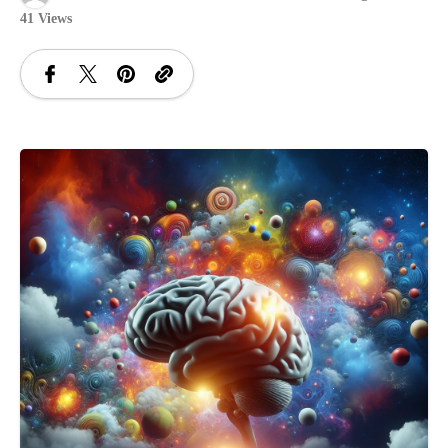
41 Views
SANATATE
SI
INGRIJIRE
ISTORIE
NATURĂ
STIRI