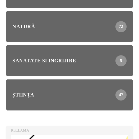
NATURĂ
72
SANATATE SI INGRIJIRE
9
ȘTIINȚA
47
RECLAMA