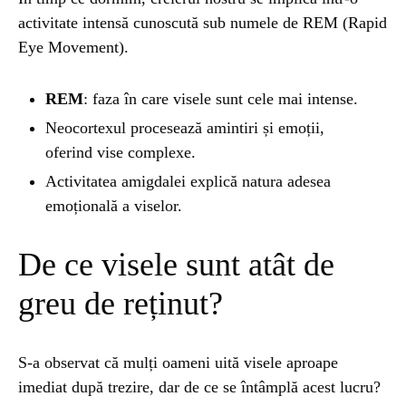
activitate intensă cunoscută sub numele de REM (Rapid
ȘTIINȚA
1 year ago
Eye Movement).
Barajul Trei Defileuri a Încetinit Rotația
Pământului: Mit sau Realitate?
REM
: faza în care visele sunt cele mai intense.
Neocortexul procesează amintiri și emoții,
oferind vise complexe.
BLOG
2 years ago
Seriale turcesti:Top 5 cele mai bune seriale
Activitatea amigdalei explică natura adesea
emoțională a viselor.
BLOG
2 years ago
De ce visele sunt atât de
Espressor paduri Senseo blocat?Afla cum îl
poti debloca
greu de reținut?
ȘTIINȚA
1 year ago
S-a observat că mulți oameni uită visele aproape
Ai simțit vreodată deja-vu? Află de ce se
întâmplă
imediat după trezire, dar de ce se întâmplă acest lucru?