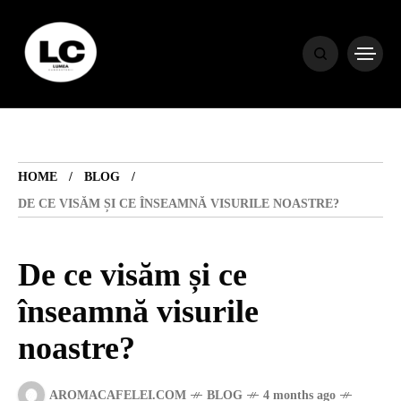
HOME
BLOG
HOME
BLOG
HOROSCOP
DE CE VISĂM ȘI CE ÎNSEAMNĂ VISURILE NOASTRE?
ENGLISH
De ce visăm și ce
înseamnă visurile
CONTENT
noastre?
TRAVEL
AROMACAFELEI.COM
BLOG
4 months ago