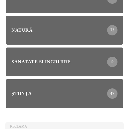
NATURĂ
72
SANATATE SI INGRIJIRE
9
ȘTIINȚA
47
RECLAMA