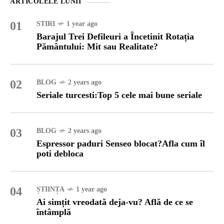
ARTICOLELE LUNII
01
STIRI
1 year ago
Barajul Trei Defileuri a Încetinit Rotația
Pământului: Mit sau Realitate?
02
BLOG
2 years ago
Seriale turcesti:Top 5 cele mai bune seriale
03
BLOG
2 years ago
Espressor paduri Senseo blocat?Afla cum îl
poti debloca
04
ȘTIINȚA
1 year ago
Ai simțit vreodată deja-vu? Află de ce se
întâmplă