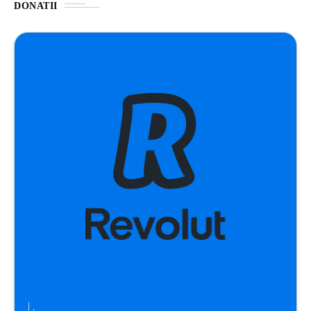
DONATII