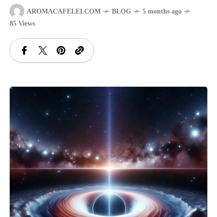
AROMACAFELEI.COM
BLOG
5 months ago
SANATATE
85 Views
SI
INGRIJIRE
ISTORIE
NATURĂ
STIRI