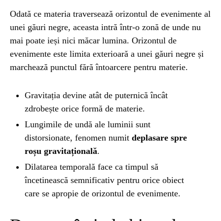
Odată ce materia traversează orizontul de evenimente al
NATURĂ
1 year ago
unei găuri negre, aceasta intră într-o zonă de unde nu
Barajul Trei Defileuri a Încetinit Rotația
mai poate ieși nici măcar lumina. Orizontul de
Pământului: Mit sau Realitate?
evenimente este limita exterioară a unei găuri negre și
marchează punctul fără întoarcere pentru materie.
BLOG
2 years ago
Seriale turcesti:Top 5 cele mai bune seriale
Gravitația devine atât de puternică încât
zdrobește orice formă de materie.
Lungimile de undă ale luminii sunt
BLOG
2 years ago
distorsionate, fenomen numit
deplasare spre
Espressor paduri Senseo blocat?Afla cum îl
roșu gravitațională
.
poti debloca
Dilatarea temporală face ca timpul să
încetinească semnificativ pentru orice obiect
ȘTIINȚA
1 year ago
care se apropie de orizontul de evenimente.
Ai simțit vreodată deja-vu? Află de ce se
întâmplă