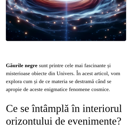
ȘTIINȚA
ANIMALE
OAMENI
INSTALEAZ
Găurile negre
sunt printre cele mai fascinante și
misterioase obiecte din Univers. În acest articol, vom
A
explora cum și de ce materia se destramă când se
apropie de aceste enigmatice fenomene cosmice.
APLICATIA
Ce se întâmplă în interiorul
orizontului de evenimente?
POPULAR