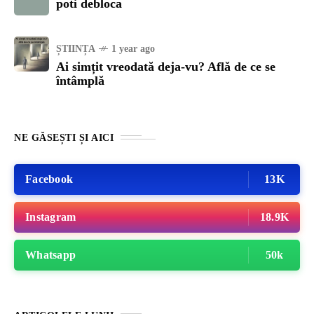
poti debloca
ȘTIINȚA
1 year ago
Ai simțit vreodată deja-vu? Află de ce se
întâmplă
NE GĂSEȘTI ȘI AICI
Facebook
13K
Instagram
18.9K
Whatsapp
50k