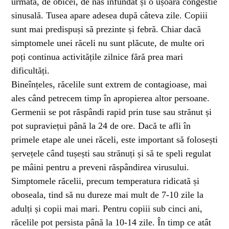
urmată, de obicei, de nas înfundat și o ușoară congestie
sinusală. Tusea apare adesea după câteva zile. Copiii
sunt mai predispuși să prezinte și febră. Chiar dacă
simptomele unei răceli nu sunt plăcute, de multe ori
poți continua activitățile zilnice fără prea mari
dificultăți.
Bineînțeles, răcelile sunt extrem de contagioase, mai
ales când petrecem timp în apropierea altor persoane.
Germenii se pot răspândi rapid prin tuse sau strănut și
pot supraviețui până la 24 de ore. Dacă te afli în
primele etape ale unei răceli, este important să folosești
șervețele când tușești sau strănuți și să te speli regulat
pe mâini pentru a preveni răspândirea virusului.
Simptomele răcelii, precum temperatura ridicată și
oboseala, tind să nu dureze mai mult de 7-10 zile la
adulți și copii mai mari. Pentru copiii sub cinci ani,
răcelile pot persista până la 10-14 zile. În timp ce atât