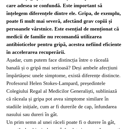
care adesea se confundă. Este important să
înțelegem diferențele dintre ele. Gripa, de exemplu,
UNCATEGORIZED
1 year ago
Barajul Trei Defileuri a Încetinit Rotația
poate fi mult mai severă, afectând grav copiii și
Pământului: Mit sau Realitate?
persoanele vârstnice. Este esențial de menționat că
medicii de familie nu recomandă utilizarea
antibioticelor pentru gripă, acestea nefiind eficiente
BLOG
2 years ago
în accelerarea recuperării.
Seriale turcesti:Top 5 cele mai bune seriale
Așadar, cum putem face distincția între o răceală
banală și o gripă mai serioasă? Deși ambele afecțiuni
împărtășesc unele simptome, există diferențe distincte.
BLOG
2 years ago
Profesorul Helen Stokes-Lampard, președintele
Espressor paduri Senseo blocat?Afla cum îl
poti debloca
Colegiului Regal al Medicilor Generaliști, subliniază
că răceala și gripa pot avea simptome similare în
stadiile inițiale, cum ar fi durerile de cap, înfundarea
ȘTIINȚA
1 year ago
nasului sau dureri în gât.
Ai simțit vreodată deja-vu? Află de ce se
întâmplă
Un prim semn al unei răceli poate fi o durere în gât,