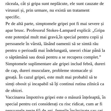
răceala, cât și gripa sunt neplăcute, ele sunt cauzate de
virusuri și, prin urmare, nu există un tratament
specific.
Pe de altă parte, simptomele gripei pot fi mai severe și
apar brusc. Profesorul Stokes-Lampard explică: „Gripa
este potențial mult mai gravă,în special pentru copii și
persoanele în vârstă, lăsând oamenii să se simtă rău
pentru o perioadă mai îndelungată, uneori chiar până la
o săptămână sau două pentru a se recupera complet.”
Simptomele suplimentare ale gripei includ febră, dureri
de cap, dureri musculare, probleme stomacale și
greață. În cazul gripei, este mult mai probabil să te
simți obosit și incapabil să îți continui rutina zilnică ca
de obicei.
Vaccinarea împotriva gripei este o măsură înțeleaptă, în
special pentru cei considerați cu risc ridicat, cum ar fi
persoanele peste 65 de ani, femeile însărcinate sau cei