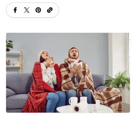
SANATATE
SI
INGRIJIRE
ISTORIE
NATURĂ
STIRI