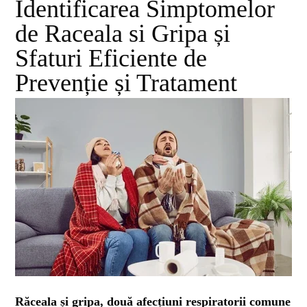
ȘTIINȚA
Identificarea Simptomelor
de Raceala si Gripa și
ANIMALE
Sfaturi Eficiente de
Prevenție și Tratament
OAMENI
INSTALEAZ
A
APLICATIA
Răceala și gripa, două afecțiuni respiratorii comune
POPULAR