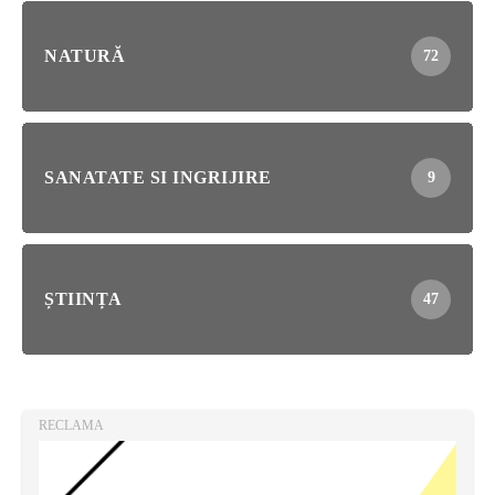
NATURĂ
72
SANATATE SI INGRIJIRE
9
ȘTIINȚA
47
RECLAMA