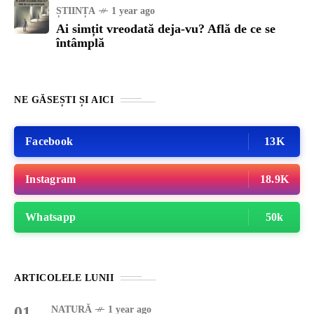
ȘTIINȚA
1 year ago
Ai simțit vreodată deja-vu? Află de ce se
întâmplă
NE GĂSEȘTI ȘI AICI
Facebook
13K
Instagram
18.9K
Whatsapp
50k
ARTICOLELE LUNII
01
NATURĂ
1 year ago