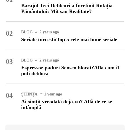
Barajul Trei Defileuri a Încetinit Rotația
Pământului: Mit sau Realitate?
02
BLOG
2 years ago
Seriale turcesti:Top 5 cele mai bune seriale
03
BLOG
2 years ago
Espressor paduri Senseo blocat?Afla cum îl
poti debloca
04
ȘTIINȚA
1 year ago
Ai simțit vreodată deja-vu? Află de ce se
întâmplă