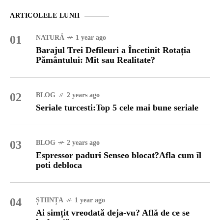
ARTICOLELE LUNII
01
NATURĂ
1 year ago
Barajul Trei Defileuri a Încetinit Rotația
Pământului: Mit sau Realitate?
02
BLOG
2 years ago
Seriale turcesti:Top 5 cele mai bune seriale
03
BLOG
2 years ago
Espressor paduri Senseo blocat?Afla cum îl
poti debloca
04
ȘTIINȚA
1 year ago
Ai simțit vreodată deja-vu? Află de ce se