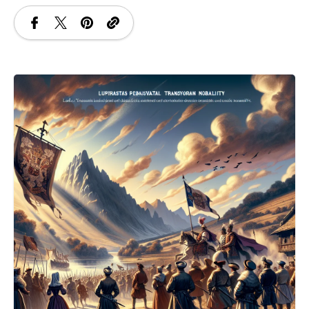
SANATATE
SI
INGRIJIRE
ISTORIE
NATURĂ
STIRI