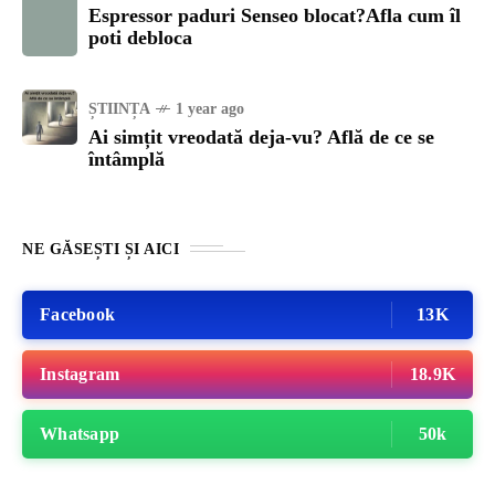
Espressor paduri Senseo blocat?Afla cum îl
poti debloca
ȘTIINȚA
1 year ago
Ai simțit vreodată deja-vu? Află de ce se
întâmplă
NE GĂSEȘTI ȘI AICI
Facebook
13K
Instagram
18.9K
Whatsapp
50k