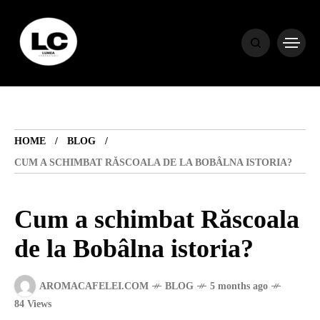
HOME
BLOG
HOME
BLOG
HOROSCOP
CUM A SCHIMBAT RĂSCOALA DE LA BOBÂLNA ISTORIA?
ENGLISH
Cum a schimbat Răscoala
de la Bobâlna istoria?
CONTENT
AROMACAFELEI.COM
BLOG
5 months ago
TRAVEL
84 Views