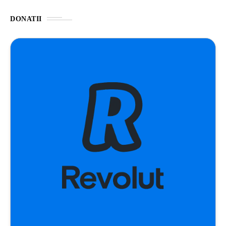
DONATII