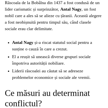
Răscoala de la Bobâlna din 1437 a fost condusă de un
lider carismatic și surprinzător,
Antal Nagy
, un fost
NATURĂ
1 year ago
nobil care a ales să se alieze cu țăranii. Această alegere
Barajul Trei Defileuri a Încetinit Rotația
a fost neobișnuită pentru timpul său, când clasele
Pământului: Mit sau Realitate?
sociale erau clar delimitate.
BLOG
2 years ago
Antal Nagy
și-a riscat statutul social pentru a
Seriale turcesti:Top 5 cele mai bune seriale
susține o cauză în care a crezut.
El a reușit să unească diverse grupuri sociale
împotriva autorității nobiliare.
BLOG
2 years ago
Espressor paduri Senseo blocat?Afla cum îl
Liderii răscoalei au căutat să se adreseze
poti debloca
problemelor economice și sociale ale vremii.
Ce măsuri au determinat
ȘTIINȚA
1 year ago
Ai simțit vreodată deja-vu? Află de ce se
conflictul?
întâmplă