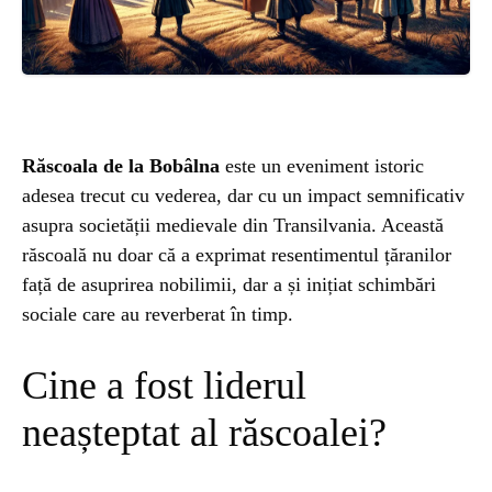
ȘTIINȚA
ANIMALE
OAMENI
Răscoala de la Bobâlna
este un eveniment istoric
adesea trecut cu vederea, dar cu un impact semnificativ
INSTALEAZ
asupra societății medievale din Transilvania. Această
răscoală nu doar că a exprimat resentimentul țăranilor
față de asuprirea nobilimii, dar a și inițiat schimbări
A
sociale care au reverberat în timp.
APLICATIA
Cine a fost liderul
neașteptat al răscoalei?
POPULAR