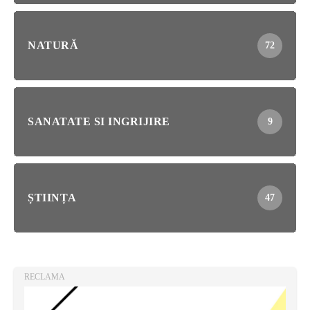
NATURĂ
72
SANATATE SI INGRIJIRE
9
ȘTIINȚA
47
RECLAMA