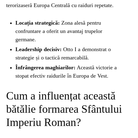
ȘTIINȚA
terorizaseră Europa Centrală cu raiduri repetate.
ANIMALE
Locația strategică:
Zona alesă pentru
confruntare a oferit un avantaj trupelor
germane.
OAMENI
Leadership decisiv:
Otto I a demonstrat o
strategie și o tactică remarcabilă.
INSTALEAZ
Înfrângerea maghiarilor:
Această victorie a
stopat efectiv raidurile în Europa de Vest.
A
Cum a influențat această
APLICATIA
bătălie formarea Sfântului
Imperiu Roman?
POPULAR