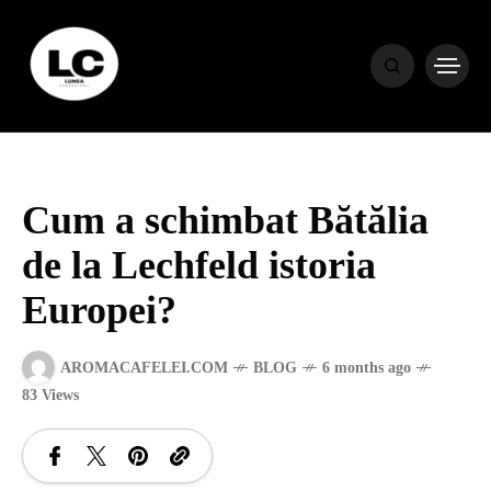
HOME
BLOG
Cum a schimbat Bătălia
HOROSCOP
de la Lechfeld istoria
Europei?
ENGLISH
AROMACAFELEI.COM
BLOG
6 months ago
CONTENT
83 Views
TRAVEL