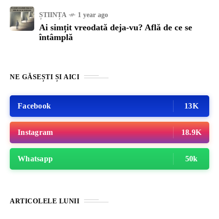
ȘTIINȚA
1 year ago
Ai simțit vreodată deja-vu? Află de ce se
întâmplă
NE GĂSEȘTI ȘI AICI
Facebook
13K
Instagram
18.9K
Whatsapp
50k
ARTICOLELE LUNII