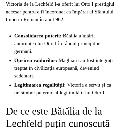
Victoria de la Lechfeld i-a oferit lui Otto I prestigiul
necesar pentru a fi încoronat ca împărat al Sfântului
ȘTIINȚA
1 year ago
Imperiu Roman în anul 962.
Barajul Trei Defileuri a Încetinit Rotația
Pământului: Mit sau Realitate?
Consolidarea puterii:
Bătălia a întărit
autoritatea lui Otto I în rândul principilor
BLOG
2 years ago
germani.
Seriale turcesti:Top 5 cele mai bune seriale
Oprirea raidurilor:
Maghiarii au fost integrați
treptat în civilizația europeană, devenind
sedentari.
BLOG
2 years ago
Espressor paduri Senseo blocat?Afla cum îl
Legitimarea regalității:
Victoria a servit și ca
poti debloca
un simbol puternic al legitimității lui Otto I.
De ce este Bătălia de la
ȘTIINȚA
1 year ago
Ai simțit vreodată deja-vu? Află de ce se
Lechfeld puțin cunoscută
întâmplă