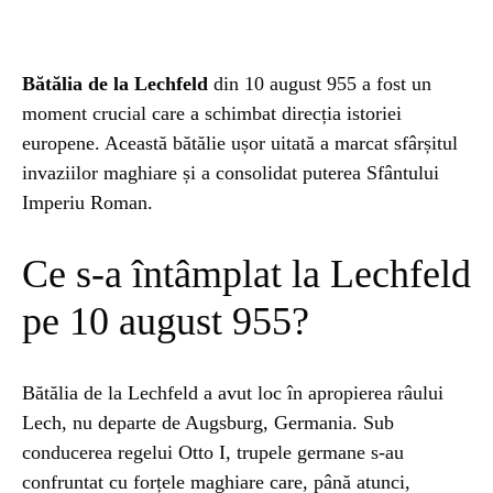
SANATATE
Bătălia de la Lechfeld
din 10 august 955 a fost un
SI
moment crucial care a schimbat direcția istoriei
europene. Această bătălie ușor uitată a marcat sfârșitul
invaziilor maghiare și a consolidat puterea Sfântului
INGRIJIRE
Imperiu Roman.
ISTORIE
Ce s-a întâmplat la Lechfeld
pe 10 august 955?
NATURĂ
Bătălia de la Lechfeld a avut loc în apropierea râului
STIRI
Lech, nu departe de Augsburg, Germania. Sub
conducerea regelui Otto I, trupele germane s-au
confruntat cu forțele maghiare care, până atunci,