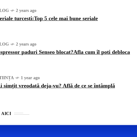
LOG
2 years ago
eriale turcesti:Top 5 cele mai bune seriale
LOG
2 years ago
spressor paduri Senseo blocat?Afla cum îl poti debloca
TIINȚA
1 year ago
i simțit vreodată deja-vu? Află de ce se întâmplă
 AICI