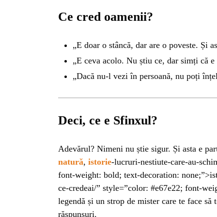
INSTALE
Ce cred oamenii?
APLICA
„E doar o stâncă, dar are o poveste. Și as
„E ceva acolo. Nu știu ce, dar simți că e
„Dacă nu-l vezi în persoană, nu poți înț
Deci, ce e Sfinxul?
Adevărul? Nimeni nu știe sigur. Și asta e pa
natură
,
istorie
-lucruri-nestiute-care-au-sch
font-weight: bold; text-decoration: none;”>is
ce-credeai/” style=”color: #e67e22; font-weig
legendă și un strop de mister care te face să 
răspunsuri.