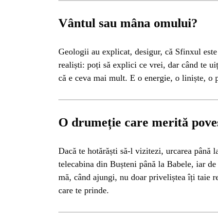
ISTO
Vântul sau mâna omului?
NATU
Geologii au explicat, desigur, că Sfinxul este
realiști: poți să explici ce vrei, dar când te ui
ST
că e ceva mai mult. E o energie, o liniște, o 
ȘTII
O drumeție care merită poves
ANIM
Dacă te hotărăști să-l vizitezi, urcarea până l
telecabina din Bușteni până la Babele, iar de
OAME
mă, când ajungi, nu doar priveliștea îți taie 
care te prinde.