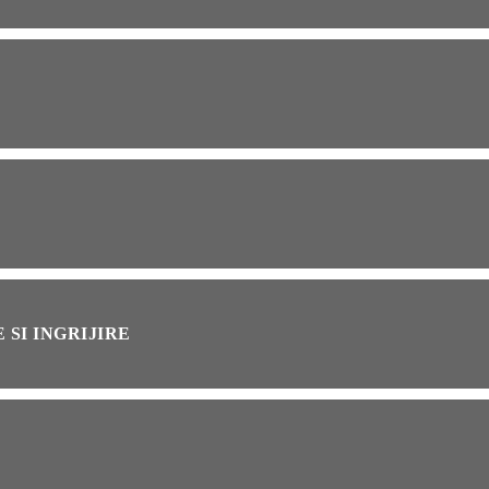
OG
2 years ago
ressor paduri Senseo
cat?Afla cum îl poti
loca
INȚA
1 year ago
simțit vreodată deja-vu?
ă de ce se întâmplă
 SI INGRIJIRE