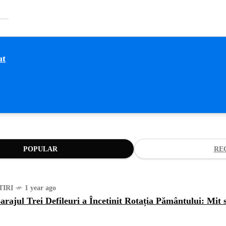
POPULAR
RE
TIRI
1 year ago
arajul Trei Defileuri a Încetinit Rotația Pământului: Mit 