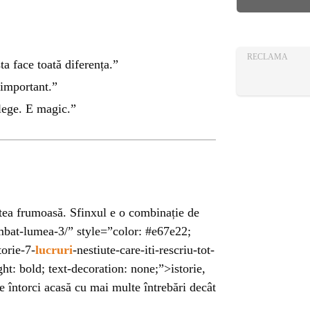
AZA
TIA
RECLAMA
ta face toată diferența.”
 important.”
elege. E magic.”
rtea frumoasă. Sfinxul e o combinație de
imbat-lumea-3/” style=”color: #e67e22;
torie-7-
lucruri
-nestiute-care-iti-rescriu-tot-
ht: bold; text-decoration: none;”>istorie,
te întorci acasă cu mai multe întrebări decât