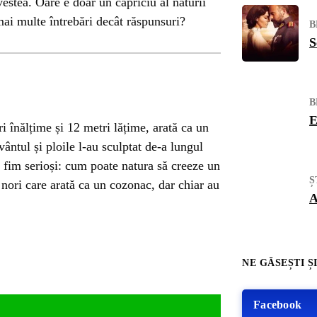
estea. Oare e doar un capriciu al naturii
mai multe întrebări decât răspunsuri?
B
S
B
E
 înălțime și 12 metri lățime, arată ca un
vântul și ploile l-au sculptat de-a lungul
să fim serioși: cum poate natura să creeze un
Ș
nori care arată ca un cozonac, dar chiar au
A
NE GĂSEȘTI ȘI
Facebook