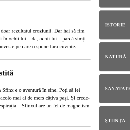
RIE
BL
RĂ
Esp
ISTORIE
blo
 doar rezultatul eroziunii. Dar hai să fim
deb
ți în ochii lui – da, ochii lui – parcă simți
IRI
poveste pe care o spune fără cuvinte.
ȘTI
NATURĂ
Ai 
NȚA
Afl
tită
ALE
SANATATE
a Sfinx e o aventură în sine. Poți să iei
 acolo mai ai de mers câțiva pași. Și crede-
NI
respirația – Sfinxul are un fel de magnetism
ȘTIINȚA