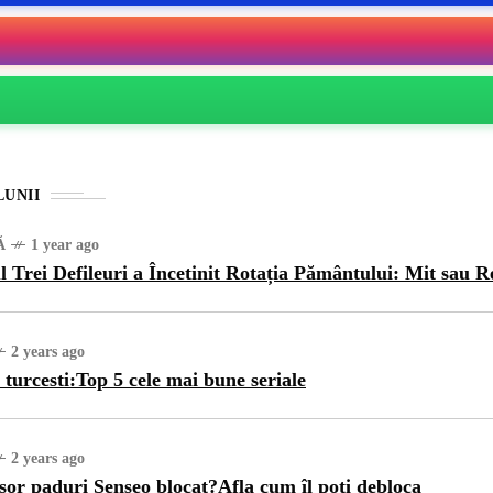
LUNII
Ă
1 year ago
l Trei Defileuri a Încetinit Rotația Pământului: Mit sau R
2 years ago
 turcesti:Top 5 cele mai bune seriale
2 years ago
sor paduri Senseo blocat?Afla cum îl poti debloca