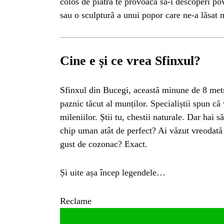
colos de piatră te provoacă să-i descoperi pov
sau o sculptură a unui popor care ne-a lăsat 
Cine e și ce vrea Sfinxul?
Sfinxul din Bucegi, această minune de 8 metri
paznic tăcut al munților. Specialiștii spun că 
mileniilor. Știi tu, chestii naturale. Dar hai 
chip uman atât de perfect? Ai văzut vreodată 
gust de cozonac? Exact.
Și uite așa încep legendele…
Reclame