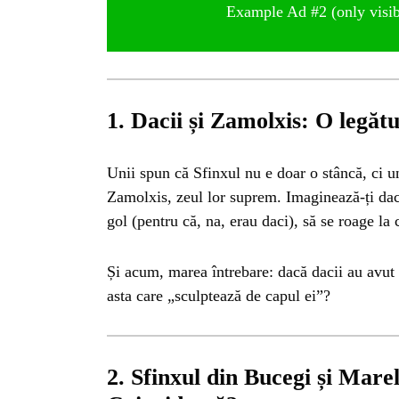
Example Ad #2 (only visibl
1. Dacii și Zamolxis: O legăt
Unii spun că Sfinxul nu e doar o stâncă, ci 
Zamolxis, zeul lor suprem. Imaginează-ți dac
gol (pentru că, na, erau daci), să se roage la 
Și acum, marea întrebare: dacă dacii au avut 
asta care „sculptează de capul ei”?
HO
2. Sfinxul din Bucegi și Marel