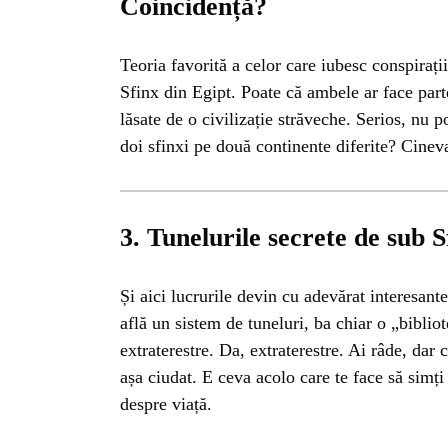
BL
Coincidență?
HOROSC
Teoria favorită a celor care iubesc conspirații
Sfinx din Egipt. Poate că ambele ar face parte
lăsate de o civilizație străveche. Serios, nu p
ENGL
doi sfinxi pe două continente diferite? Cinev
CONTE
3. Tunelurile secrete de sub S
TRA
Și aici lucrurile devin cu adevărat interesant
află un sistem de tuneluri, ba chiar o „bibliot
SANATATE
extraterestre. Da, extraterestre. Ai râde, dar
așa ciudat. E ceva acolo care te face să simți
INGRIJ
despre viață.