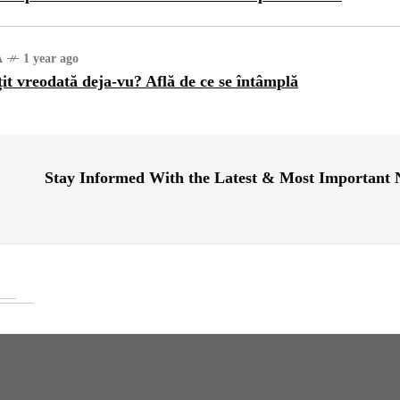
A
1 year ago
țit vreodată deja-vu? Află de ce se întâmplă
Stay Informed With the Latest & Most Important
ATEGORIZED
1 year ago
ajul Trei Defileuri a
etinit Rotația Pământului:
 sau Realitate?
OG
2 years ago
iale turcesti:Top 5 cele mai
e seriale