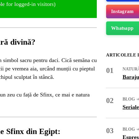
e for logged-in visitors)
Instagram
Whatsapp
ură divină?
ARTICOLELE 
un simbol sacru pentru daci. Cică semăna cu
ii pe vremea aia, urcând munții cu pieptul
01
NATUR
chipul sculptat în stâncă.
Baraju
un zeu cu față de Sfinx, ce mai e natura
02
BLOG
Seriale
ME
03
e Sfinx din Egipt:
BLOG
Espres