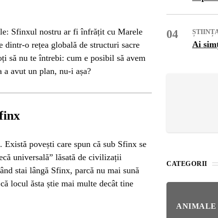
OG
OP
le: Sfinxul nostru ar fi înfrățit cu Marele
04
ȘTIINȚ
Ai sim
 dintr-o rețea globală de structuri sacre
oți să nu te întrebi: cum e posibil să avem
ISH
a a avut un plan, nu-i așa?
NT
POPULAR
finx
VEL
UNC
e. Există povești care spun că sub Sfinx se
Bar
Înc
ecă universală” lăsată de civilizații
 SI
CATEGORII
Mit
 când stai lângă Sfinx, parcă nu mai sună
 că locul ăsta știe mai multe decât tine
IRE
BL
Ser
ANIMALE
bun