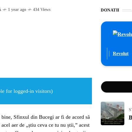
Ă
1 year ago
434 Views
DONATII
Revolut
e for logged-in visitors)
S
 bine, Sfinxul din Bucegi ar fi de acord să
B
acel aer de „știu ceva ce tu nu știi,” acest