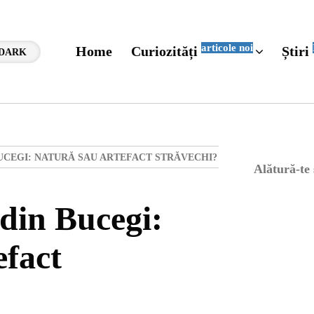
articole noi
Home
Curiozități
Știri
DARK
BUCEGI: NATURĂ SAU ARTEFACT STRĂVECHI?
Alătură-te
 din Bucegi:
efact