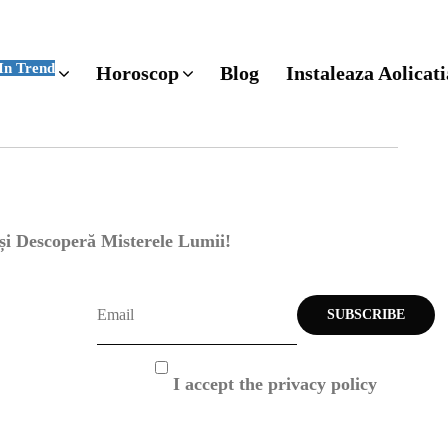
In Trend
Horoscop
Blog
Instaleaza Aolicati
 și Descoperă Misterele Lumii!
I accept the privacy policy