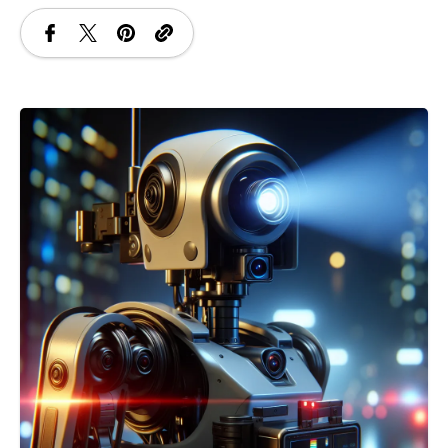
SANATATE
SI
INGRIJIRE
ISTORIE
NATURĂ
STIRI