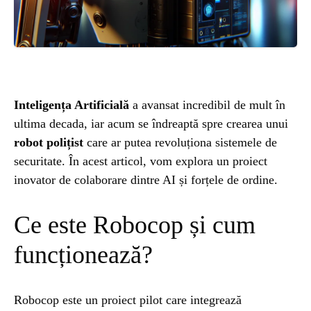
ȘTIINȚA
ANIMALE
OAMENI
Inteligența Artificială
a avansat incredibil de mult în
ultima decada, iar acum se îndreaptă spre crearea unui
INSTALEAZ
robot polițist
care ar putea revoluționa sistemele de
securitate. În acest articol, vom explora un proiect
inovator de colaborare dintre AI și forțele de ordine.
A
Ce este Robocop și cum
APLICATIA
funcționează?
Robocop este un proiect pilot care integrează
POPULAR