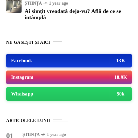
ȘTIINȚA
1 year ago
Ai simțit vreodată deja-vu? Află de ce se
întâmplă
NE GĂSEȘTI ȘI AICI
Facebook
13K
Instagram
18.9K
Whatsapp
50k
ARTICOLELE LUNII
01
ȘTIINȚA
1 year ago