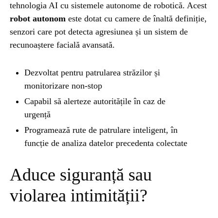
tehnologia AI cu sistemele autonome de robotică. Acest
robot autonom
este dotat cu camere de înaltă definiție,
STIRI
1 year ago
senzori care pot detecta agresiunea și un sistem de
Barajul Trei Defileuri a Încetinit Rotația
recunoaștere facială avansată.
Pământului: Mit sau Realitate?
Dezvoltat pentru patrularea străzilor și
BLOG
2 years ago
monitorizare non-stop
Seriale turcesti:Top 5 cele mai bune seriale
Capabil să alerteze autoritățile în caz de
urgență
Programează rute de patrulare inteligent, în
BLOG
2 years ago
Espressor paduri Senseo blocat?Afla cum îl
funcție de analiza datelor precedenta colectate
poti debloca
Aduce siguranță sau
ȘTIINȚA
1 year ago
violarea intimității?
Ai simțit vreodată deja-vu? Află de ce se
întâmplă