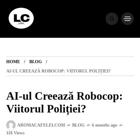
HOME
BLOG
HOME
BLOG
HOROSCOP
AI-UL CREEAZĂ ROBOCOP: VIITORUL POLIȚIEI?
ENGLISH
AI-ul Creează Robocop:
Viitorul Poliției?
CONTENT
AROMACAFELEI.COM
BLOG
6 months ago
TRAVEL
118 Views