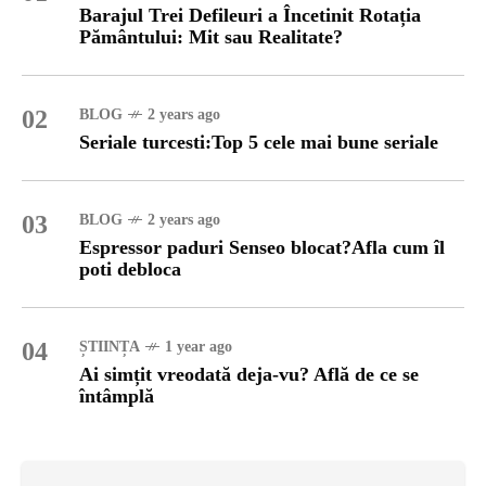
Barajul Trei Defileuri a Încetinit Rotația
Pământului: Mit sau Realitate?
02
BLOG
2 years ago
Seriale turcesti:Top 5 cele mai bune seriale
03
BLOG
2 years ago
Espressor paduri Senseo blocat?Afla cum îl
poti debloca
04
ȘTIINȚA
1 year ago
Ai simțit vreodată deja-vu? Află de ce se
întâmplă