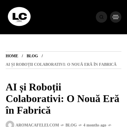
HOME
BLOG
HOME
BLOG
HOROSCOP
AI ȘI ROBOȚII COLABORATIVI: O NOUĂ ERĂ ÎN FABRICĂ
ENGLISH
AI și Roboții
Colaborativi: O Nouă Eră
CONTENT
în Fabrică
TRAVEL
AROMACAFELEI.COM
BLOG
4 months ago