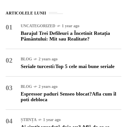
ARTICOLELE LUNII
01
UNCATEGORIZED
1 year ago
Barajul Trei Defileuri a Încetinit Rotația
Pământului: Mit sau Realitate?
02
BLOG
2 years ago
Seriale turcesti:Top 5 cele mai bune seriale
03
BLOG
2 years ago
Espressor paduri Senseo blocat?Afla cum îl
poti debloca
04
ȘTIINȚA
1 year ago
Ai simțit vreodată deja-vu? Află de ce se