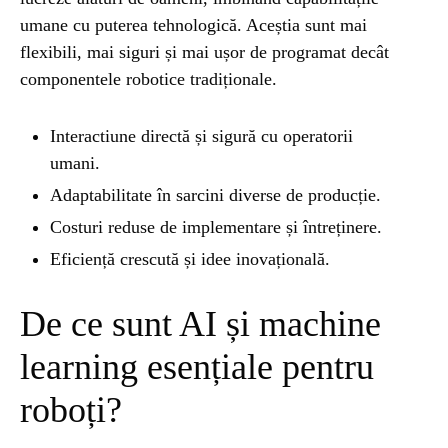
umane cu puterea tehnologică. Aceștia sunt mai
STIRI
1 year ago
flexibili, mai siguri și mai ușor de programat decât
Barajul Trei Defileuri a Încetinit Rotația
componentele robotice tradiționale.
Pământului: Mit sau Realitate?
Interactiune directă și sigură cu operatorii
umani.
BLOG
2 years ago
Seriale turcesti:Top 5 cele mai bune seriale
Adaptabilitate în sarcini diverse de producție.
Costuri reduse de implementare și întreținere.
Eficiență crescută și idee inovațională.
BLOG
2 years ago
Espressor paduri Senseo blocat?Afla cum îl
poti debloca
De ce sunt AI și machine
learning esențiale pentru
ȘTIINȚA
1 year ago
roboți?
Ai simțit vreodată deja-vu? Află de ce se
întâmplă