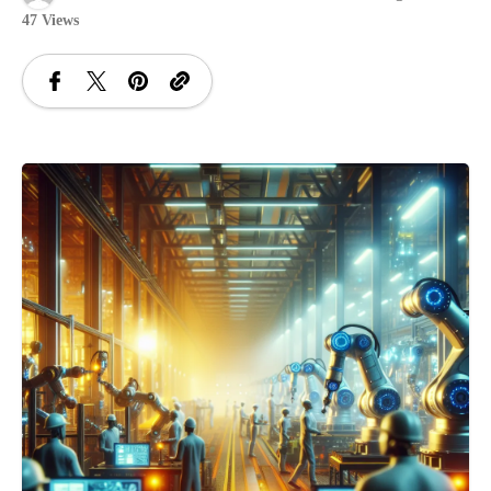
47 Views
SANATATE
SI
INGRIJIRE
ISTORIE
NATURĂ
STIRI