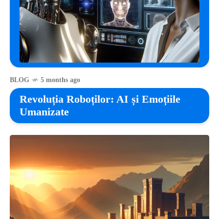
BLOG
5 months ago
Revoluția Roboților: AI și Emoțiile
Umanizate