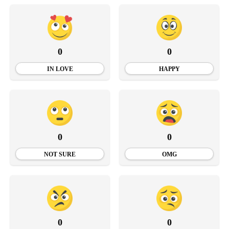
0
0
IN LOVE
HAPPY
0
0
NOT SURE
OMG
0
0