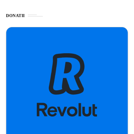
DONATII