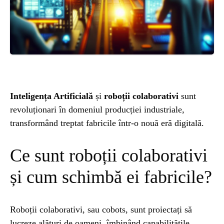
ȘTIINȚA
ANIMALE
OAMENI
Inteligența Artificială
și
roboții colaborativi
sunt
INSTALEAZ
revoluționari în domeniul producției industriale,
transformând treptat fabricile într-o nouă eră digitală.
A
Ce sunt roboții colaborativi
APLICATIA
și cum schimbă ei fabricile?
Roboții colaborativi, sau cobots, sunt proiectați să
POPULAR
lucreze alături de oameni, îmbinând capabilitățile