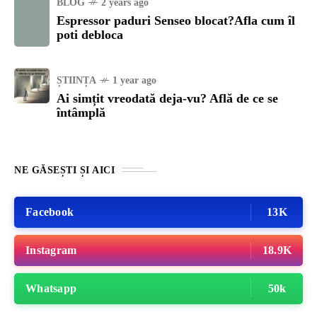
BLOG
2 years ago
Espressor paduri Senseo blocat?Afla cum îl
poti debloca
ȘTIINȚA
1 year ago
Ai simțit vreodată deja-vu? Află de ce se
întâmplă
NE GĂSEȘTI ȘI AICI
Facebook
13K
Instagram
18.9K
Whatsapp
50k