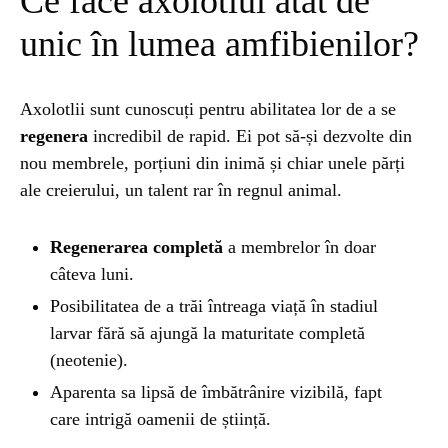
Ce face axolotlul atât de
unic în lumea amfibienilor?
NATURĂ
1 year ago
Barajul Trei Defileuri a Încetinit Rotația
Pământului: Mit sau Realitate?
Axolotlii sunt cunoscuți pentru abilitatea lor de a se
regenera
incredibil de rapid. Ei pot să-și dezvolte din
nou membrele, porțiuni din inimă și chiar unele părți
BLOG
2 years ago
ale creierului, un talent rar în regnul animal.
Seriale turcesti:Top 5 cele mai bune seriale
Regenerarea completă
a membrelor în doar
BLOG
2 years ago
câteva luni.
Espressor paduri Senseo blocat?Afla cum îl
Posibilitatea de a trăi întreaga viață în stadiul
poti debloca
larvar fără să ajungă la maturitate completă
(neotenie).
ȘTIINȚA
1 year ago
Aparenta sa lipsă de îmbătrânire vizibilă, fapt
Ai simțit vreodată deja-vu? Află de ce se
care intrigă oamenii de știință.
întâmplă