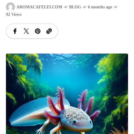
AROMACAFELEI.COM
BLOG
6 months ago
SANATATE
92 Views
SI
INGRIJIRE
ISTORIE
NATURĂ
STIRI