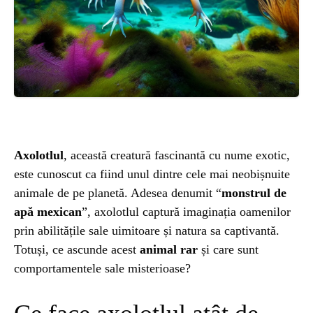
ȘTIINȚA
ANIMALE
OAMENI
INSTALEAZ
Axolotlul
, această creatură fascinantă cu nume exotic,
este cunoscut ca fiind unul dintre cele mai neobișnuite
A
animale de pe planetă. Adesea denumit “
monstrul de
apă mexican
”, axolotlul captură imaginația oamenilor
APLICATIA
prin abilitățile sale uimitoare și natura sa captivantă.
Totuși, ce ascunde acest
animal rar
și care sunt
comportamentele sale misterioase?
POPULAR