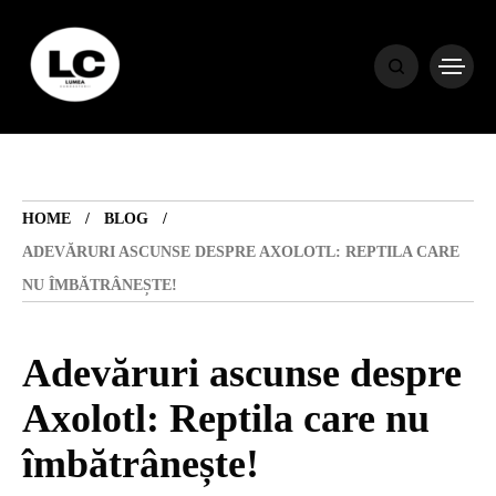
HOME
BLOG
HOME
BLOG
HOROSCOP
ADEVĂRURI ASCUNSE DESPRE AXOLOTL: REPTILA CARE
NU ÎMBĂTRÂNEȘTE!
ENGLISH
Adevăruri ascunse despre
CONTENT
Axolotl: Reptila care nu
îmbătrânește!
TRAVEL