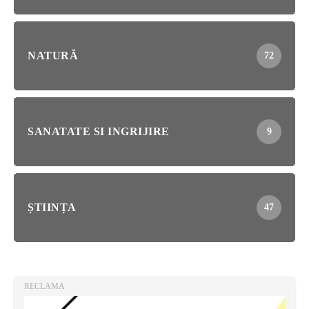
NATURĂ
72
SANATATE SI INGRIJIRE
9
ȘTIINȚA
47
RECLAMA