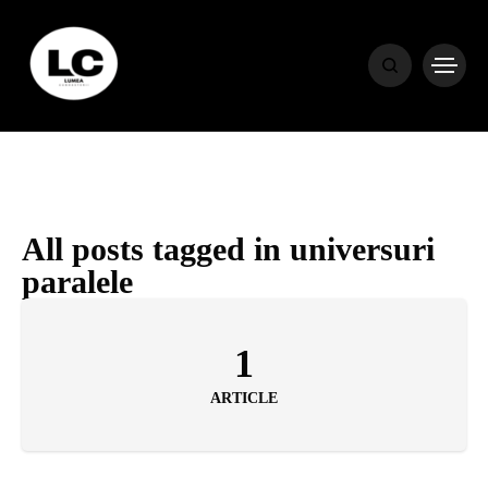
HOME
BLOG
HOROSCOP
All posts tagged in universuri
paralele
ENGLISH
1
CONTENT
ARTICLE
TRAVEL