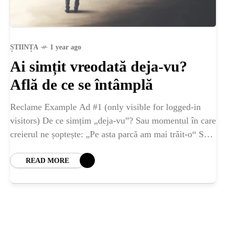
ȘTIINȚA
ANIMALE
ȘTIINȚA
1 year ago
Ai simțit vreodată deja-vu?
OAMENI
Află de ce se întâmplă
INSTALEAZ
Reclame Example Ad #1 (only visible for logged-in
visitors) De ce simțim „deja-vu”? Sau momentul în care
A
creierul ne șoptește: „Pe asta parcă am mai trăit-o“ Să
ridice mâna cine
READ MORE
APLICATIA
POPULAR