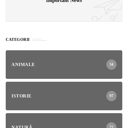
Important News
CATEGORII
ANIMALE
34
ISTORIE
97
NATURĂ
72