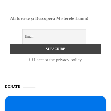
STIRI
1 year ago
Barajul Trei Defileuri a Încetinit Rotația
Alătură-te și Descoperă Misterele Lumii!
Pământului: Mit sau Realitate?
BLOG
2 years ago
Seriale turcesti:Top 5 cele mai bune seriale
I accept the privacy policy
BLOG
2 years ago
Espressor paduri Senseo blocat?Afla cum îl
poti debloca
DONATII
ȘTIINȚA
1 year ago
Ai simțit vreodată deja-vu? Află de ce se
întâmplă