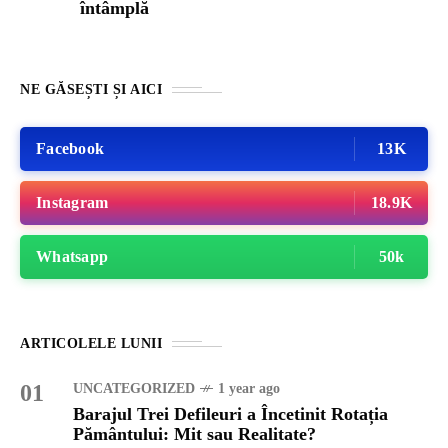
întâmplă
NE GĂSEȘTI ȘI AICI
Facebook
13K
Instagram
18.9K
Whatsapp
50k
ARTICOLELE LUNII
01
UNCATEGORIZED
1 year ago
Barajul Trei Defileuri a Încetinit Rotația
Pământului: Mit sau Realitate?