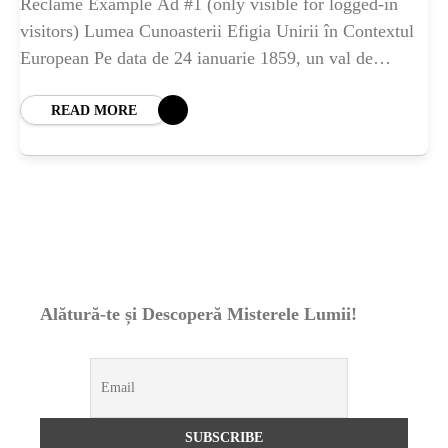
ȘTIINȚA
Reclame Example Ad #1 (only visible for logged-in
visitors) Lumea Cunoasterii Efigia Unirii în Contextul
European Pe data de 24 ianuarie 1859, un val de
ANIMALE
schimbare a străbătut Europa, un
READ MORE
OAMENI
INSTALEAZ
A
Alătură-te și Descoperă Misterele Lumii!
APLICATIA
POPULAR