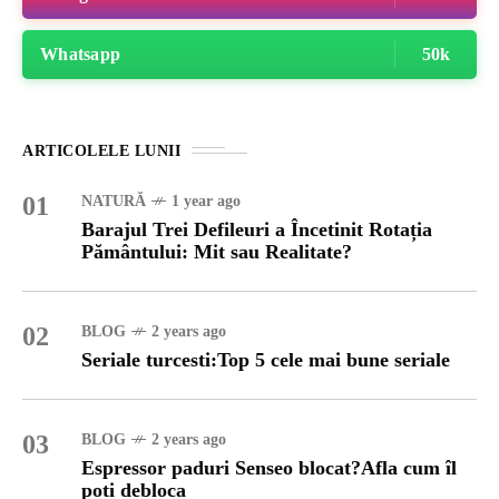
Whatsapp
50k
ARTICOLELE LUNII
01
NATURĂ
1 year ago
Barajul Trei Defileuri a Încetinit Rotația
Pământului: Mit sau Realitate?
02
BLOG
2 years ago
Seriale turcesti:Top 5 cele mai bune seriale
03
BLOG
2 years ago
Espressor paduri Senseo blocat?Afla cum îl
poti debloca