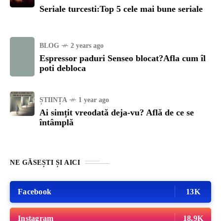
Seriale turcesti:Top 5 cele mai bune seriale
BLOG
2 years ago
Espressor paduri Senseo blocat?Afla cum îl
poti debloca
ȘTIINȚA
1 year ago
Ai simțit vreodată deja-vu? Află de ce se
întâmplă
NE GĂSEȘTI ȘI AICI
Facebook
13K
Instagram
18.9K