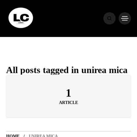
HOME
BLOG
HOROSCOP
All posts tagged in unirea mica
ENGLISH
1
ARTICLE
CONTENT
TRAVEL
HOME
UNIREA MICA