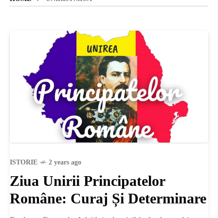
SANATATE
SI
INGRIJIRE
ISTORIE
NATURĂ
ISTORIE
2 years ago
Ziua Unirii Principatelor
STIRI
Române: Curaj Și Determinare