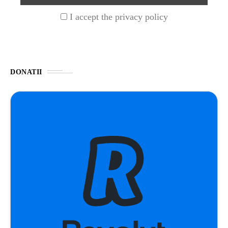
I accept the privacy policy
STIRI
1 year ago
Barajul Trei Defileuri a Încetinit Rotația
Pământului: Mit sau Realitate?
DONATII
BLOG
2 years ago
Seriale turcesti:Top 5 cele mai bune seriale
BLOG
2 years ago
Espressor paduri Senseo blocat?Afla cum îl
poti debloca
ȘTIINȚA
1 year ago
Ai simțit vreodată deja-vu? Află de ce se
întâmplă