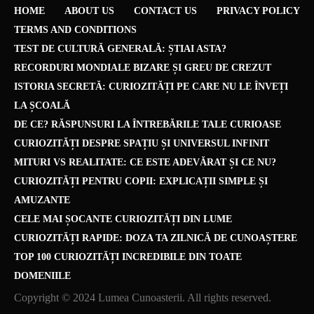
HOME
ABOUT US
CONTACT US
PRIVACY POLICY
TERMS AND CONDITIONS
TEST DE CULTURĂ GENERALĂ: ȘTIAI ASTA?
RECORDURI MONDIALE BIZARE ȘI GREU DE CREZUT
ISTORIA SECRETĂ: CURIOZITĂȚI PE CARE NU LE ÎNVEȚI
LA ȘCOALĂ
DE CE? RĂSPUNSURI LA ÎNTREBĂRILE TALE CURIOASE
CURIOZITĂȚI DESPRE SPAȚIU ȘI UNIVERSUL INFINIT
MITURI VS REALITATE: CE ESTE ADEVĂRAT ȘI CE NU?
CURIOZITĂȚI PENTRU COPII: EXPLICAȚII SIMPLE ȘI
AMUZANTE
CELE MAI ȘOCANTE CURIOZITĂȚI DIN LUME
CURIOZITĂȚI RAPIDE: DOZA TA ZILNICĂ DE CUNOAȘTERE
TOP 100 CURIOZITĂȚI INCREDIBILE DIN TOATE
DOMENIILE
Copyright © 2024 Lumea Cunoasterii. All rights reserved.