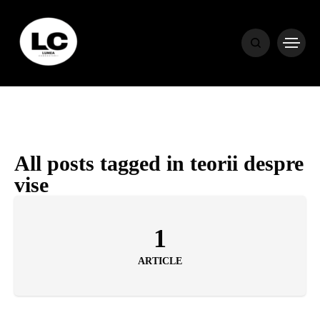
HOME
BLOG
HOROSCOP
All posts tagged in teorii despre
vise
ENGLISH
1
CONTENT
ARTICLE
TRAVEL