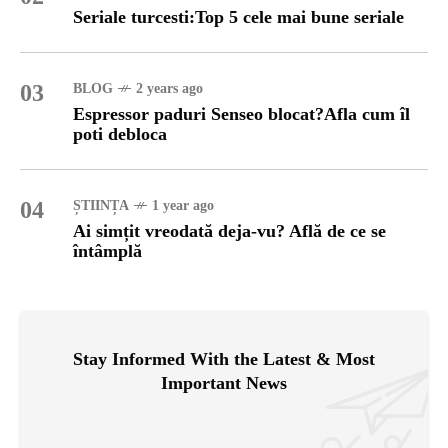
Seriale turcesti:Top 5 cele mai bune seriale
03
BLOG
2 years ago
Espressor paduri Senseo blocat?Afla cum îl
poti debloca
04
ȘTIINȚA
1 year ago
Ai simțit vreodată deja-vu? Află de ce se
întâmplă
Stay Informed With the Latest & Most
Important News