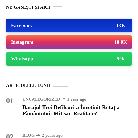
NE GĂSEȘTI ȘI AICI
Facebook
13K
Instagram
18.9K
Whatsapp
50k
ARTICOLELE LUNII
01
UNCATEGORIZED
1 year ago
Barajul Trei Defileuri a Încetinit Rotația
Pământului: Mit sau Realitate?
02
BLOG
2 years ago