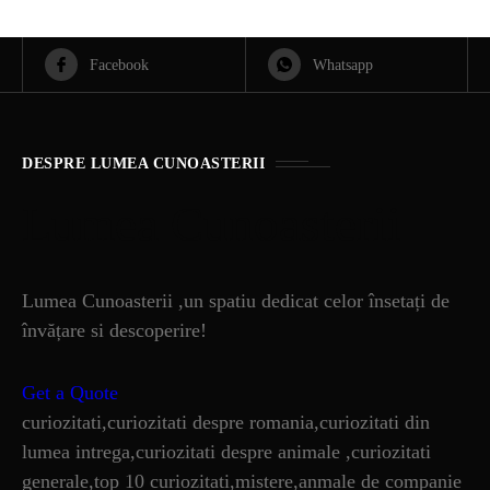
Facebook
Whatsapp
DESPRE LUMEA CUNOASTERII
Lumea Cunoasterii
Lumea Cunoasterii ,un spatiu dedicat celor însetați de
învățare si descoperire!
Get a Quote
curiozitati,curiozitati despre romania,curiozitati din
lumea intrega,curiozitati despre animale ,curiozitati
generale,top 10 curiozitati,mistere,anmale de companie