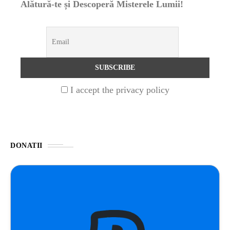
Alătură-te și Descoperă Misterele Lumii!
ȘTIINȚA
1 year ago
Barajul Trei Defileuri a Încetinit Rotația
Pământului: Mit sau Realitate?
BLOG
2 years ago
I accept the privacy policy
Seriale turcesti:Top 5 cele mai bune seriale
BLOG
2 years ago
DONATII
Espressor paduri Senseo blocat?Afla cum îl
poti debloca
ȘTIINȚA
1 year ago
Ai simțit vreodată deja-vu? Află de ce se
întâmplă