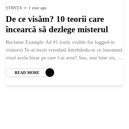
ȘTIINȚA
ȘTIINȚA
1 year ago
De ce visăm? 10 teorii care
ANIMALE
încearcă să dezlege misterul
OAMENI
Reclame Example Ad #1 (only visible for logged-in
visitors) Te-ai trezit vreodată întrebându-te ce înseamnă
visul acela bizar pe care l-ai avut? Sau, mai bine zis, de
INSTALEAZ
ce visăm cu
READ MORE
A
APLICATIA
POPULAR