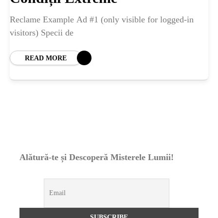
ȘTIINȚA
Reclame Example Ad #1 (only visible for logged-in
ANIMALE
visitors) Specii de
READ MORE
OAMENI
INSTALEAZ
A
APLICATIA
Alătură-te și Descoperă Misterele Lumii!
POPULAR