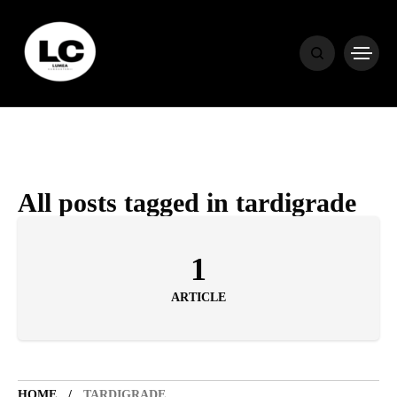
HOME
BLOG
HOROSCOP
All posts tagged in tardigrade
ENGLISH
1
ARTICLE
CONTENT
TRAVEL
HOME
TARDIGRADE