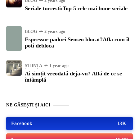
BLOG
2 years ago
Seriale turcesti:Top 5 cele mai bune seriale
BLOG
2 years ago
Espressor paduri Senseo blocat?Afla cum îl
poti debloca
ȘTIINȚA
1 year ago
Ai simțit vreodată deja-vu? Află de ce se
întâmplă
NE GĂSEȘTI ȘI AICI
Facebook
13K