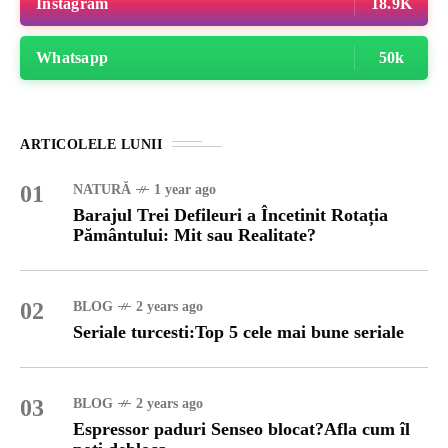
Instagram
18.9K
Whatsapp
50k
ARTICOLELE LUNII
01
NATURĂ
1 year ago
Barajul Trei Defileuri a Încetinit Rotația
Pământului: Mit sau Realitate?
02
BLOG
2 years ago
Seriale turcesti:Top 5 cele mai bune seriale
03
BLOG
2 years ago
Espressor paduri Senseo blocat?Afla cum îl