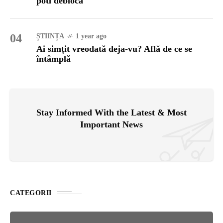
poti debloca
04
ȘTIINȚA
1 year ago
Ai simțit vreodată deja-vu? Află de ce se
întâmplă
Stay Informed With the Latest & Most
Important News
CATEGORII