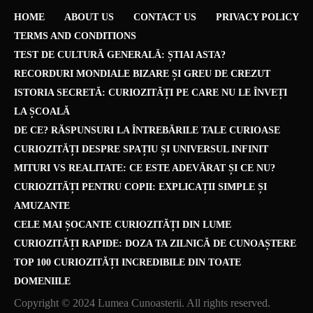
HOME
ABOUT US
CONTACT US
PRIVACY POLICY
TERMS AND CONDITIONS
TEST DE CULTURĂ GENERALĂ: ȘTIAI ASTA?
RECORDURI MONDIALE BIZARE ȘI GREU DE CREZUT
ISTORIA SECRETĂ: CURIOZITĂȚI PE CARE NU LE ÎNVEȚI
LA ȘCOALĂ
DE CE? RĂSPUNSURI LA ÎNTREBĂRILE TALE CURIOASE
CURIOZITĂȚI DESPRE SPAȚIU ȘI UNIVERSUL INFINIT
MITURI VS REALITATE: CE ESTE ADEVĂRAT ȘI CE NU?
CURIOZITĂȚI PENTRU COPII: EXPLICAȚII SIMPLE ȘI
AMUZANTE
CELE MAI ȘOCANTE CURIOZITĂȚI DIN LUME
CURIOZITĂȚI RAPIDE: DOZA TA ZILNICĂ DE CUNOAȘTERE
TOP 100 CURIOZITĂȚI INCREDIBILE DIN TOATE
DOMENIILE
Copyright © 2024 Lumea Cunoasterii. All rights reserved.