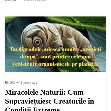
SANATATE
SI
INGRIJIRE
ISTORIE
NATURĂ
BLOG
2 years ago
Miracolele Naturii: Cum
STIRI
Supraviețuiesc Creaturile în
Condiții Extreme