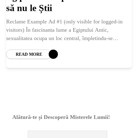
ȘTIINȚA
să nu le Știi
ANIMALE
Reclame Example Ad #1 (only visible for logged-in
visitors) În fascinanta lume a Egiptului Antic,
sexualitatea ocupa un loc central, împletindu-se
OAMENI
armonios cu religia, cultura și viața cotidiană a
poporului
READ MORE
INSTALEAZ
A
APLICATIA
Alătură-te și Descoperă Misterele Lumii!
POPULAR