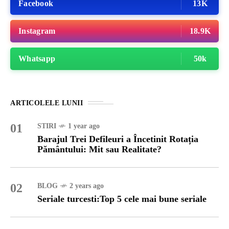
Facebook
13K
Instagram
18.9K
Whatsapp
50k
ARTICOLELE LUNII
01
STIRI
1 year ago
Barajul Trei Defileuri a Încetinit Rotația
Pământului: Mit sau Realitate?
02
BLOG
2 years ago
Seriale turcesti:Top 5 cele mai bune seriale