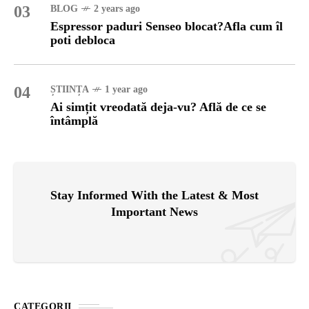
03
BLOG
2 years ago
Espressor paduri Senseo blocat?Afla cum îl
poti debloca
04
ȘTIINȚA
1 year ago
Ai simțit vreodată deja-vu? Află de ce se
întâmplă
Stay Informed With the Latest & Most
Important News
CATEGORII