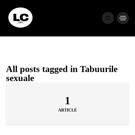
HOME
BLOG
HOROSCOP
All posts tagged in Tabuurile
sexuale
ENGLISH
1
CONTENT
ARTICLE
TRAVEL