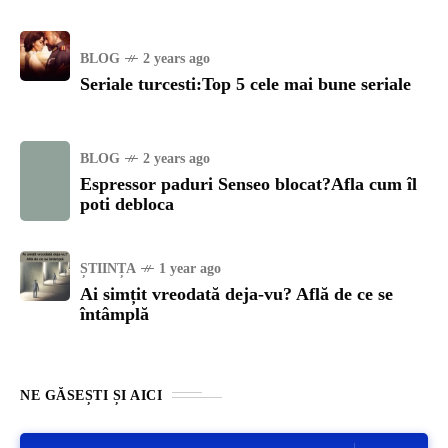
BLOG
2 years ago
Seriale turcesti:Top 5 cele mai bune seriale
BLOG
2 years ago
Espressor paduri Senseo blocat?Afla cum îl
poti debloca
ȘTIINȚA
1 year ago
Ai simțit vreodată deja-vu? Află de ce se
întâmplă
NE GĂSEȘTI ȘI AICI