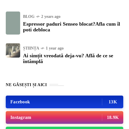
BLOG
2 years ago
Espressor paduri Senseo blocat?Afla cum îl
poti debloca
ȘTIINȚA
1 year ago
Ai simțit vreodată deja-vu? Află de ce se
întâmplă
NE GĂSEȘTI ȘI AICI
Facebook
13K
Instagram
18.9K