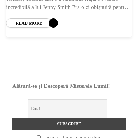
incredibilă a lui Jenny Smith Era o zi obișnuită pentru
ȘTIINȚA
1 year ago
Jenny Smith, o femeie de
Barajul Trei Defileuri a Încetinit Rotația
READ MORE
Pământului: Mit sau Realitate?
BLOG
2 years ago
Seriale turcesti:Top 5 cele mai bune seriale
BLOG
2 years ago
Alătură-te și Descoperă Misterele Lumii!
Espressor paduri Senseo blocat?Afla cum îl
poti debloca
ȘTIINȚA
1 year ago
Ai simțit vreodată deja-vu? Află de ce se
întâmplă
I accept the privacy policy