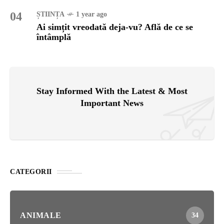
04
ȘTIINȚA
1 year ago
Ai simțit vreodată deja-vu? Află de ce se
întâmplă
Stay Informed With the Latest & Most
Important News
CATEGORII
ANIMALE
34