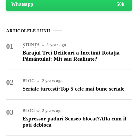
Whatsapp
50k
ARTICOLELE LUNII
01
ȘTIINȚA
1 year ago
Barajul Trei Defileuri a Încetinit Rotația
Pământului: Mit sau Realitate?
02
BLOG
2 years ago
Seriale turcesti:Top 5 cele mai bune seriale
03
BLOG
2 years ago
Espressor paduri Senseo blocat?Afla cum îl
poti debloca