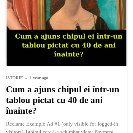
ȘTIINȚA
ANIMALE
OAMENI
INSTALEAZ
A
ISTORIE
1 year ago
Cum a ajuns chipul ei într-un
APLICATIA
tablou pictat cu 40 de ani
înainte?
Reclame Example Ad #1 (only visible for logged-in
POPULAR
visitors) Tabloul care i-a schimbat viața: Povestea