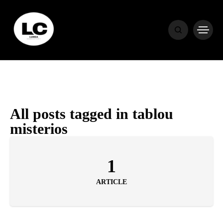
HOME
BLOG
HOROSCOP
All posts tagged in tablou
misterios
ENGLISH
1
CONTENT
ARTICLE
TRAVEL