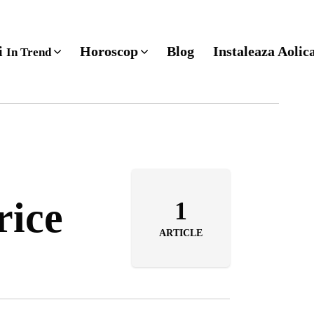
ri
Horoscop
Blog
Instaleaza Aolic
In Trend
rice
1
ARTICLE