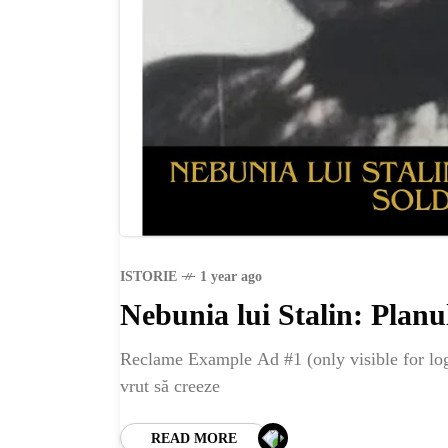
ISTORIE
1 year ago
Nebunia lui Stalin: Planu
Reclame Example Ad #1 (only visible for logg
vrut să creeze
READ MORE