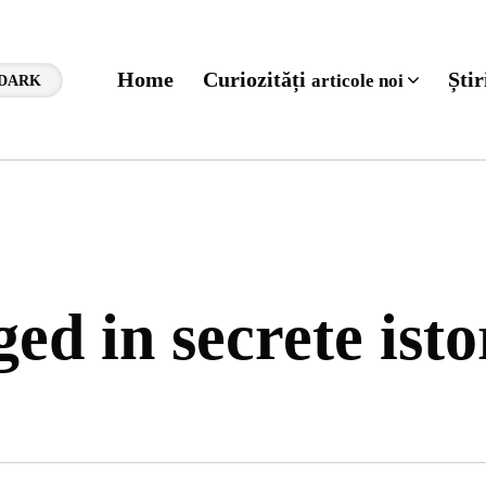
Home
Curiozități
Ști
articole noi
DARK
ged in secrete isto