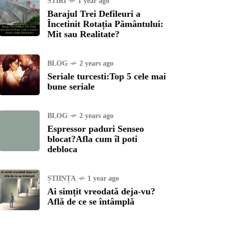
STIRI
1 year ago
Barajul Trei Defileuri a
Încetinit Rotația Pământului:
Mit sau Realitate?
BLOG
2 years ago
Seriale turcesti:Top 5 cele mai
bune seriale
BLOG
2 years ago
Espressor paduri Senseo
blocat?Afla cum îl poti
debloca
ȘTIINȚA
1 year ago
Ai simțit vreodată deja-vu?
Află de ce se întâmplă