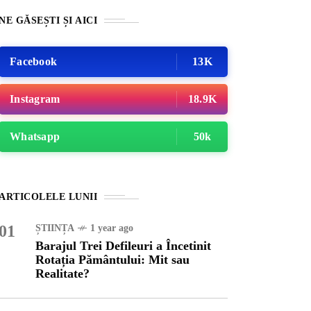
NE GĂSEȘTI ȘI AICI
Facebook
13K
Instagram
18.9K
Whatsapp
50k
ATEGORIZED
1 year ago
ARTICOLELE LUNII
ajul Trei Defileuri a
etinit Rotația Pământului:
01
ȘTIINȚA
1 year ago
 sau Realitate?
Barajul Trei Defileuri a Încetinit
Rotația Pământului: Mit sau
Realitate?
OG
2 years ago
iale turcesti:Top 5 cele mai
e seriale