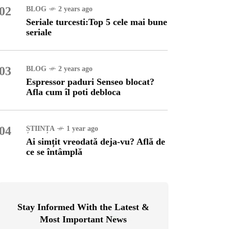
02
BLOG
2 years ago
Seriale turcesti:Top 5 cele mai bune
OG
2 years ago
seriale
ressor paduri Senseo
cat?Afla cum îl poti
loca
03
BLOG
2 years ago
Espressor paduri Senseo blocat?
INȚA
1 year ago
Afla cum îl poti debloca
simțit vreodată deja-vu?
ă de ce se întâmplă
04
ȘTIINȚA
1 year ago
Ai simțit vreodată deja-vu? Află de
ce se întâmplă
Stay Informed With the Latest &
Most Important News