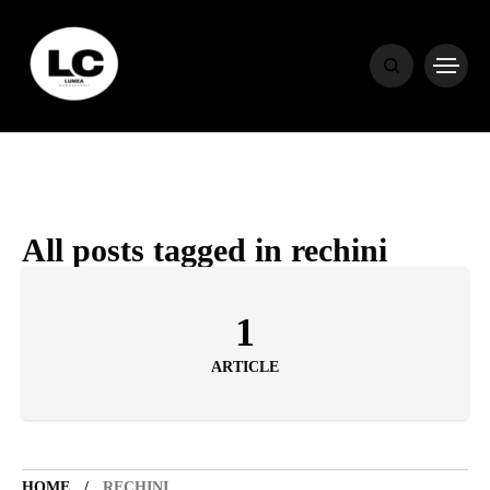
HOME
BLOG
HOROSCOP
All posts tagged in rechini
ENGLISH
1
ARTICLE
CONTENT
TRAVEL
HOME
RECHINI