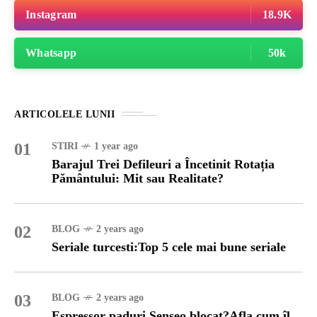
Instagram
18.9K
Whatsapp
50k
ARTICOLELE LUNII
01
STIRI
1 year ago
Barajul Trei Defileuri a Încetinit Rotația
Pământului: Mit sau Realitate?
02
BLOG
2 years ago
Seriale turcesti:Top 5 cele mai bune seriale
03
BLOG
2 years ago
Espressor paduri Senseo blocat?Afla cum îl