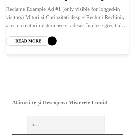
ȘTIINȚA
Reclame Example Ad #1 (only visible for logged-in
visitors) Mituri si Curiozitati despre Rechini Rechinii,
ANIMALE
aceste creaturi misterioase și adesea înțelese greșit ale
adâncurilor, continuă să stârnească fascinație și frică
OAMENI
READ MORE
INSTALEAZ
A
APLICATIA
Alătură-te și Descoperă Misterele Lumii!
POPULAR