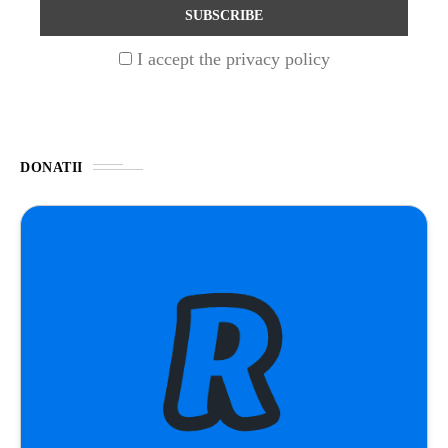
UNCATEGORIZED
1 year ago
I accept the privacy policy
Barajul Trei Defileuri a Încetinit Rotația
Pământului: Mit sau Realitate?
BLOG
2 years ago
DONATII
Seriale turcesti:Top 5 cele mai bune seriale
BLOG
2 years ago
Espressor paduri Senseo blocat?Afla cum îl
poti debloca
ȘTIINȚA
1 year ago
Ai simțit vreodată deja-vu? Află de ce se
întâmplă