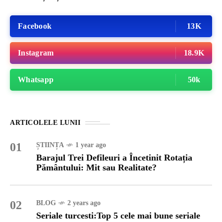
Facebook
13K
Instagram
18.9K
Whatsapp
50k
ARTICOLELE LUNII
01
ȘTIINȚA
1 year ago
Barajul Trei Defileuri a Încetinit Rotația
Pământului: Mit sau Realitate?
02
BLOG
2 years ago
Seriale turcesti:Top 5 cele mai bune seriale