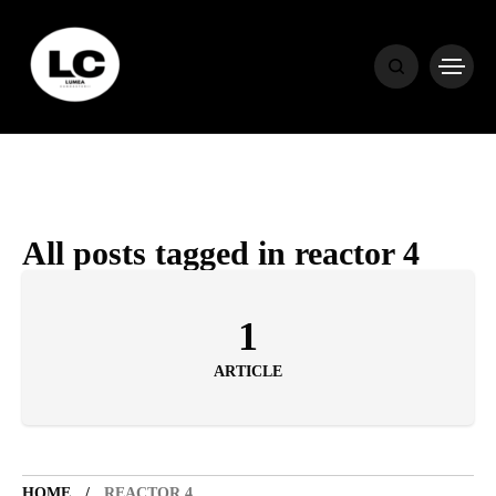
HOME
BLOG
HOROSCOP
All posts tagged in reactor 4
ENGLISH
1
ARTICLE
CONTENT
TRAVEL
HOME
REACTOR 4