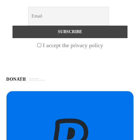
ȘTIINȚA
1 year ago
Barajul Trei Defileuri a Încetinit Rotația
Pământului: Mit sau Realitate?
I accept the privacy policy
BLOG
2 years ago
Seriale turcesti:Top 5 cele mai bune seriale
DONATII
BLOG
2 years ago
Espressor paduri Senseo blocat?Afla cum îl
poti debloca
ȘTIINȚA
1 year ago
Ai simțit vreodată deja-vu? Află de ce se
întâmplă