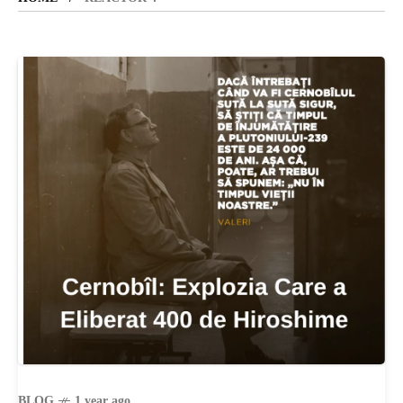
SANATATE
SI
INGRIJIRE
ISTORIE
NATURĂ
STIRI
BLOG
1 year ago