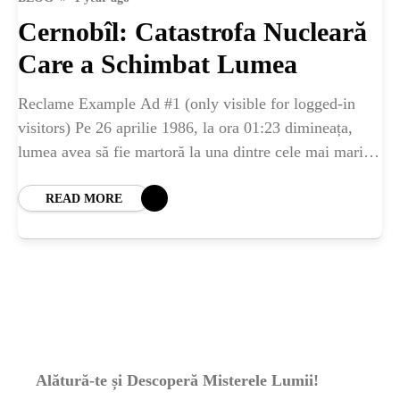
ȘTIINȚA
Cernobîl: Catastrofa Nucleară
ANIMALE
Care a Schimbat Lumea
Reclame Example Ad #1 (only visible for logged-in
OAMENI
visitors) Pe 26 aprilie 1986, la ora 01:23 dimineața,
lumea avea să fie martoră la una dintre cele mai mari
tragedii din
INSTALEAZ
READ MORE
A
APLICATIA
Alătură-te și Descoperă Misterele Lumii!
POPULAR