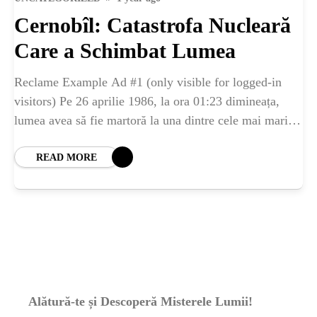
ȘTIINȚA
Cernobîl: Catastrofa Nucleară
ANIMALE
Care a Schimbat Lumea
Reclame Example Ad #1 (only visible for logged-in
OAMENI
visitors) Pe 26 aprilie 1986, la ora 01:23 dimineața,
lumea avea să fie martoră la una dintre cele mai mari
tragedii din
INSTALEAZ
READ MORE
A
APLICATIA
Alătură-te și Descoperă Misterele Lumii!
POPULAR