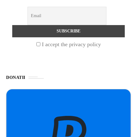
UNCATEGORIZED
1 year ago
Barajul Trei Defileuri a Încetinit Rotația
Pământului: Mit sau Realitate?
I accept the privacy policy
BLOG
2 years ago
Seriale turcesti:Top 5 cele mai bune seriale
DONATII
BLOG
2 years ago
Espressor paduri Senseo blocat?Afla cum îl
poti debloca
ȘTIINȚA
1 year ago
Ai simțit vreodată deja-vu? Află de ce se
întâmplă