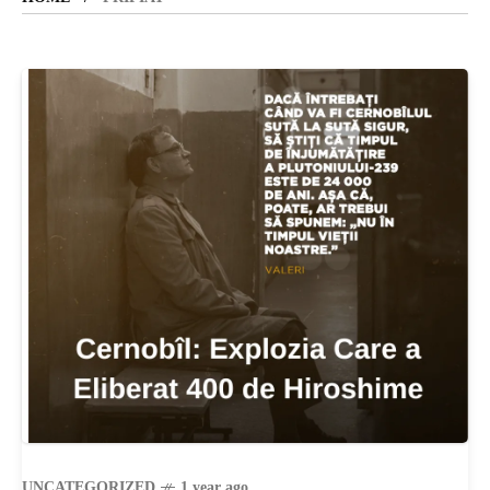
SANATATE
SI
INGRIJIRE
ISTORIE
NATURĂ
STIRI
UNCATEGORIZED
1 year ago