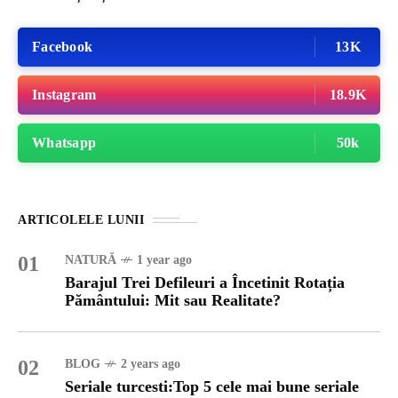
Facebook
13K
Instagram
18.9K
Whatsapp
50k
ARTICOLELE LUNII
01
NATURĂ
1 year ago
Barajul Trei Defileuri a Încetinit Rotația
Pământului: Mit sau Realitate?
02
BLOG
2 years ago
Seriale turcesti:Top 5 cele mai bune seriale