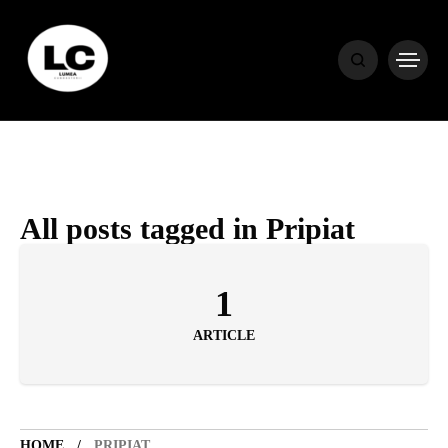
HOME
BLOG
HOROSCOP
All posts tagged in Pripiat
ENGLISH
1
ARTICLE
CONTENT
TRAVEL
HOME
PRIPIAT