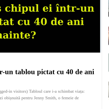
r-un tablou pictat cu 40 de ani
ME
ed-in visitors) Tabloul care i-a schimbat viața:
 zi obișnuită pentru Jenny Smith, o femeie de