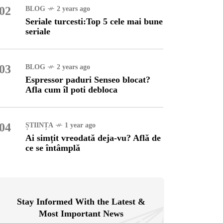
02
BLOG
2 years ago
Seriale turcesti:Top 5 cele mai bune
OG
2 years ago
seriale
ressor paduri Senseo
cat?Afla cum îl poti
loca
03
BLOG
2 years ago
Espressor paduri Senseo blocat?
INȚA
1 year ago
Afla cum îl poti debloca
simțit vreodată deja-vu?
ă de ce se întâmplă
04
ȘTIINȚA
1 year ago
Ai simțit vreodată deja-vu? Află de
ce se întâmplă
Stay Informed With the Latest &
Most Important News