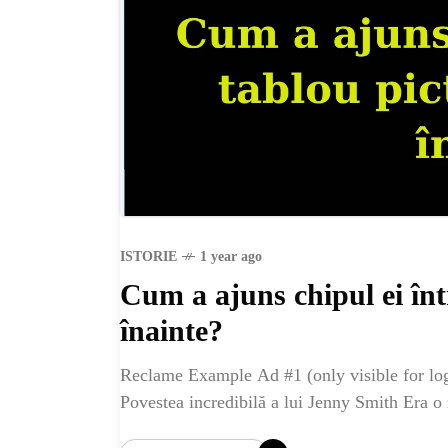
ISTORIE
1 year ago
Cum a ajuns chipul ei înt
înainte?
HO
Reclame Example Ad #1 (only visible for logg
Povestea incredibilă a lui Jenny Smith Era o