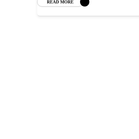
BL
READ MORE
HOROSC
ENGL
CONTE
TRA
SANATATE
INGRIJ