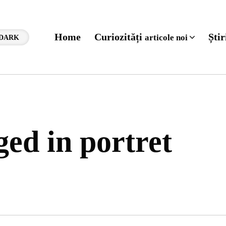
Home
Curiozități
Ști
articole noi
DARK
ged in portret