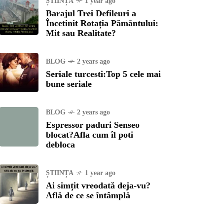
ȘTIINȚA
1 year ago
Barajul Trei Defileuri a
Încetinit Rotația Pământului:
Mit sau Realitate?
BLOG
2 years ago
Seriale turcesti:Top 5 cele mai
bune seriale
BLOG
2 years ago
Espressor paduri Senseo
blocat?Afla cum îl poti
debloca
ȘTIINȚA
1 year ago
Ai simțit vreodată deja-vu?
Află de ce se întâmplă