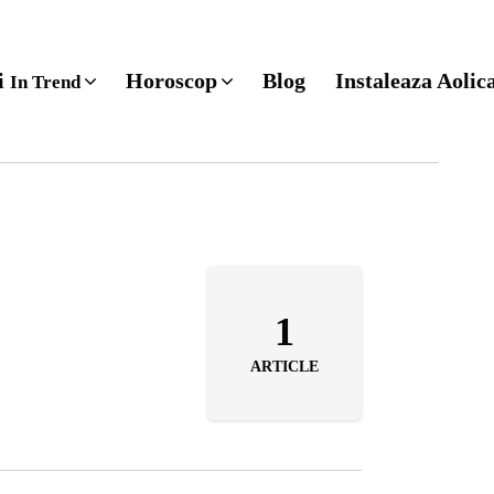
ri
Horoscop
Blog
Instaleaza Aolic
In Trend
1
ARTICLE