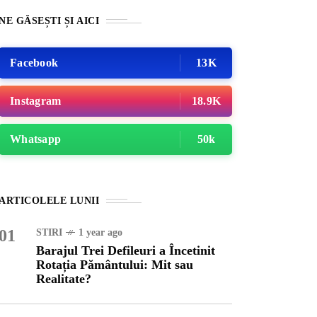
NE GĂSEȘTI ȘI AICI
Facebook
13K
Instagram
18.9K
Whatsapp
50k
RI
1 year ago
ARTICOLELE LUNII
ajul Trei Defileuri a
etinit Rotația Pământului:
01
STIRI
1 year ago
 sau Realitate?
Barajul Trei Defileuri a Încetinit
Rotația Pământului: Mit sau
Realitate?
OG
2 years ago
iale turcesti:Top 5 cele mai
e seriale