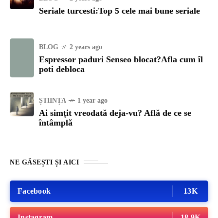
Seriale turcesti:Top 5 cele mai bune seriale
BLOG
2 years ago
Espressor paduri Senseo blocat?Afla cum îl
poti debloca
ȘTIINȚA
1 year ago
Ai simțit vreodată deja-vu? Află de ce se
întâmplă
NE GĂSEȘTI ȘI AICI
Facebook
13K
Instagram
18.9K