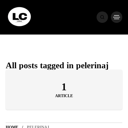
HOME
BLOG
HOROSCOP
All posts tagged in pelerinaj
ENGLISH
1
ARTICLE
CONTENT
TRAVEL
HOME
PELERINAJ