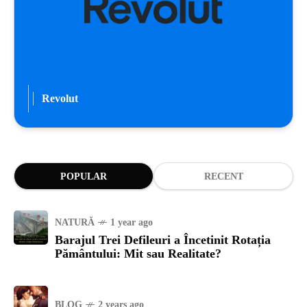
Revolut
POPULAR
RECENT
NATURĂ
1 year ago
Barajul Trei Defileuri a Încetinit Rotația
Pământului: Mit sau Realitate?
BLOG
2 years ago