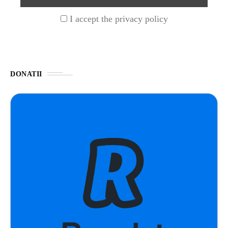
I accept the privacy policy
UNCATEGORIZED
1 year ago
Barajul Trei Defileuri a Încetinit Rotația
Pământului: Mit sau Realitate?
DONATII
BLOG
2 years ago
Seriale turcesti:Top 5 cele mai bune seriale
BLOG
2 years ago
Espressor paduri Senseo blocat?Afla cum îl
poti debloca
ȘTIINȚA
1 year ago
Ai simțit vreodată deja-vu? Află de ce se
întâmplă