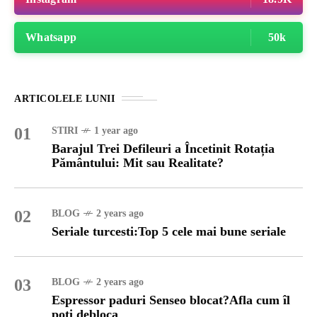
Whatsapp
50k
ARTICOLELE LUNII
01
STIRI
1 year ago
Barajul Trei Defileuri a Încetinit Rotația
Pământului: Mit sau Realitate?
02
BLOG
2 years ago
Seriale turcesti:Top 5 cele mai bune seriale
03
BLOG
2 years ago
Espressor paduri Senseo blocat?Afla cum îl
poti debloca