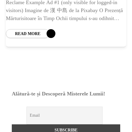
ȘTIINȚA
Reclame Example Ad #1 (only visible for logged-in
visitors) Imagine de 漢 中島 de la Pixabay O Prezență
ANIMALE
Mărturisitoare în Timp Ochii timpului s-au odihnit
adesea asupra Zidului de vest
READ MORE
OAMENI
INSTALEAZ
A
Alătură-te și Descoperă Misterele Lumii!
APLICATIA
POPULAR