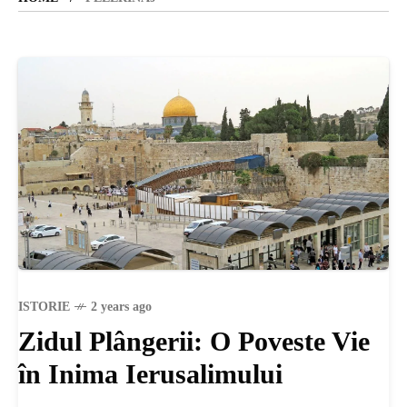
SANATATE
SI
INGRIJIRE
ISTORIE
NATURĂ
ISTORIE
2 years ago
Zidul Plângerii: O Poveste Vie
STIRI
în Inima Ierusalimului