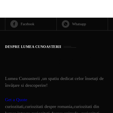
Facebook
Whatsapp
DESPRE LUMEA CUNOASTERII
Lumea Cunoasterii
Lumea Cunoasterii ,un spatiu dedicat celor însetați de
învățare si descoperire!
Get a Quote
curiozitati,curiozitati despre romania,curiozitati din