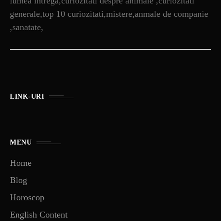
lumea intrega,curiozitati despre animale ,curiozitati
generale,top 10 curiozitati,mistere,anmale de companie
,sanatate,
LINK-URI
MENU
Home
Blog
Horoscop
English Content