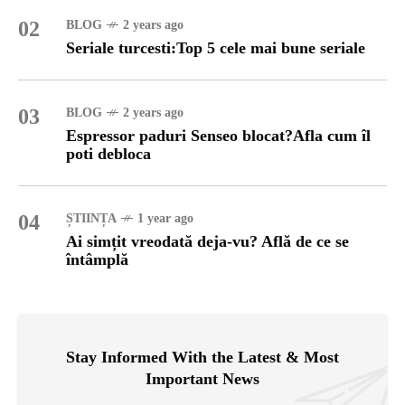
02
BLOG
2 years ago
Seriale turcesti:Top 5 cele mai bune seriale
03
BLOG
2 years ago
Espressor paduri Senseo blocat?Afla cum îl
poti debloca
04
ȘTIINȚA
1 year ago
Ai simțit vreodată deja-vu? Află de ce se
întâmplă
Stay Informed With the Latest & Most
Important News