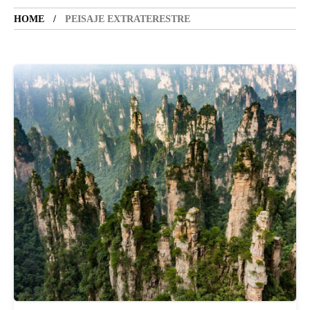
HOME
PEISAJE EXTRATERESTRE
SANATATE
SI
INGRIJIRE
ISTORIE
NATURĂ
STIRI