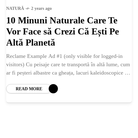
ȘTIINȚA
NATURĂ
2 years ago
10 Minuni Naturale Care Te
ANIMALE
Vor Face să Crezi Că Ești Pe
OAMENI
Altă Planetă
Reclame Example Ad #1 (only visible for logged-in
INSTALEAZ
visitors) Cu peisaje care te transportă în altă lume, cum
ar fi peșteri albastre ca gheața, lacuri kaleidoscopice și
A
formări stâncoase enigmatice,
READ MORE
APLICATIA
POPULAR