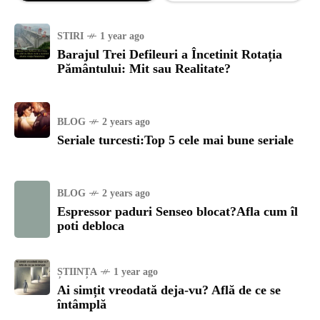
STIRI
1 year ago
Barajul Trei Defileuri a Încetinit Rotația
Pământului: Mit sau Realitate?
BLOG
2 years ago
Seriale turcesti:Top 5 cele mai bune seriale
BLOG
2 years ago
Espressor paduri Senseo blocat?Afla cum îl
poti debloca
ȘTIINȚA
1 year ago
Ai simțit vreodată deja-vu? Află de ce se
întâmplă