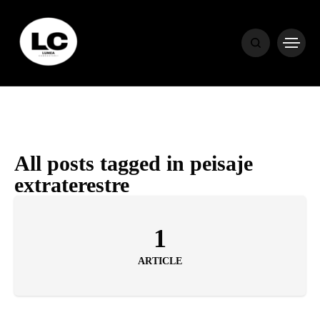
HOME
BLOG
HOROSCOP
All posts tagged in peisaje
extraterestre
ENGLISH
1
CONTENT
ARTICLE
TRAVEL