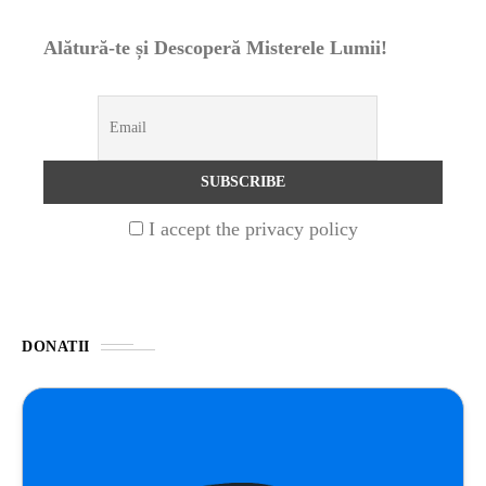
Alătură-te și Descoperă Misterele Lumii!
UNCATEGORIZED
1 year ago
Barajul Trei Defileuri a Încetinit Rotația
Pământului: Mit sau Realitate?
BLOG
2 years ago
Seriale turcesti:Top 5 cele mai bune seriale
I accept the privacy policy
BLOG
2 years ago
Espressor paduri Senseo blocat?Afla cum îl
poti debloca
DONATII
ȘTIINȚA
1 year ago
Ai simțit vreodată deja-vu? Află de ce se
întâmplă