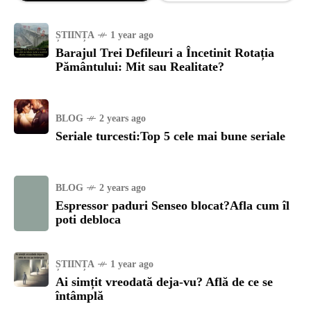
ȘTIINȚA
1 year ago
Barajul Trei Defileuri a Încetinit Rotația
Pământului: Mit sau Realitate?
BLOG
2 years ago
Seriale turcesti:Top 5 cele mai bune seriale
BLOG
2 years ago
Espressor paduri Senseo blocat?Afla cum îl
poti debloca
ȘTIINȚA
1 year ago
Ai simțit vreodată deja-vu? Află de ce se
întâmplă