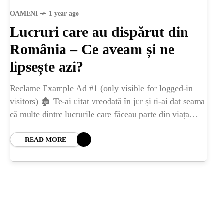
ȘTIINȚA
OAMENI
1 year ago
Lucruri care au dispărut din
ANIMALE
România – Ce aveam și ne
OAMENI
lipsește azi?
Reclame Example Ad #1 (only visible for logged-in
INSTALEAZ
visitors) 🏚️ Te-ai uitat vreodată în jur și ți-ai dat seama
că multe dintre lucrurile care făceau parte din viața
A
noastră de
READ MORE
APLICATIA
POPULAR