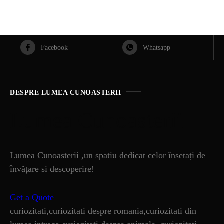
Facebook
Whatsapp
DESPRE LUMEA CUNOASTERII
Lumea Cunoasterii
Lumea Cunoasterii ,un spatiu dedicat celor însetați de
învățare si descoperire!
Get a Quote
curiozitati,curiozitati despre romania,curiozitati din