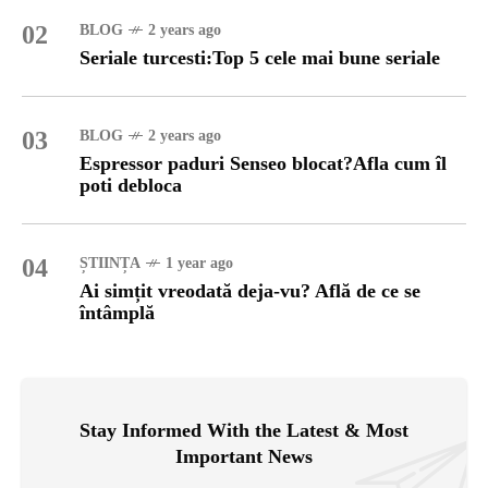
02
BLOG
2 years ago
Seriale turcesti:Top 5 cele mai bune seriale
03
BLOG
2 years ago
Espressor paduri Senseo blocat?Afla cum îl
poti debloca
04
ȘTIINȚA
1 year ago
Ai simțit vreodată deja-vu? Află de ce se
întâmplă
Stay Informed With the Latest & Most
Important News