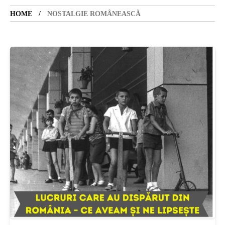
HOME
NOSTALGIE ROMÂNEASCĂ
SANATATE
SI
INGRIJIRE
ISTORIE
NATURĂ
STIRI