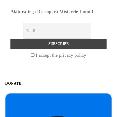
Alătură-te și Descoperă Misterele Lumii!
ȘTIINȚA
1 year ago
Barajul Trei Defileuri a Încetinit Rotația
Pământului: Mit sau Realitate?
BLOG
2 years ago
Seriale turcesti:Top 5 cele mai bune seriale
I accept the privacy policy
BLOG
2 years ago
Espressor paduri Senseo blocat?Afla cum îl
poti debloca
DONATII
ȘTIINȚA
1 year ago
Ai simțit vreodată deja-vu? Află de ce se
întâmplă