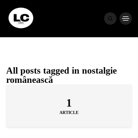
HOME
BLOG
HOROSCOP
All posts tagged in nostalgie
românească
ENGLISH
1
CONTENT
ARTICLE
TRAVEL