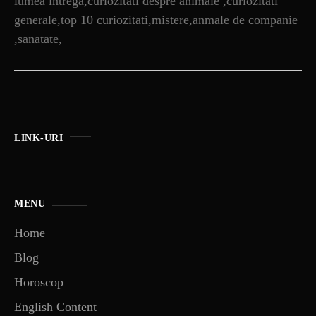
lumea intrega,curiozitati despre animale ,curiozitati
generale,top 10 curiozitati,mistere,anmale de companie
,sanatate,
LINK-URI
MENU
Home
Blog
Horoscop
English Content