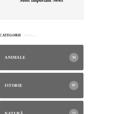
Most Important News
CATEGORII
ANIMALE
34
ISTORIE
97
NATURĂ
72