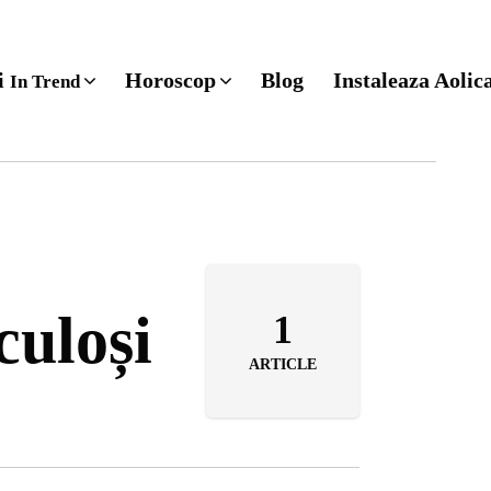
ri
Horoscop
Blog
Instaleaza Aolic
In Trend
culoși
1
ARTICLE