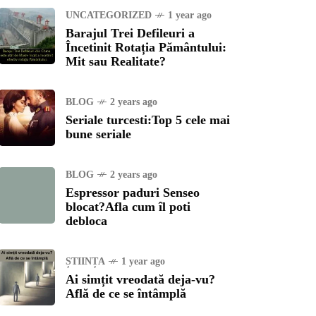
UNCATEGORIZED
1 year ago
Barajul Trei Defileuri a
Încetinit Rotația Pământului:
Mit sau Realitate?
BLOG
2 years ago
Seriale turcesti:Top 5 cele mai
bune seriale
BLOG
2 years ago
Espressor paduri Senseo
blocat?Afla cum îl poti
debloca
ȘTIINȚA
1 year ago
Ai simțit vreodată deja-vu?
Află de ce se întâmplă