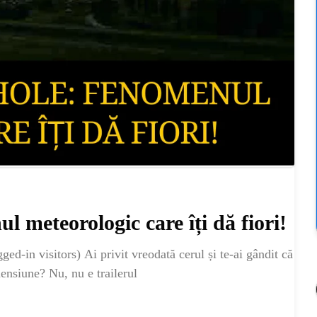
l meteorologic care îți dă fiori!
d-in visitors) Ai privit vreodată cerul și te-ai gândit că
mensiune? Nu, nu e trailerul