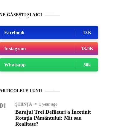
NE GĂSEȘTI ȘI AICI
Facebook
13K
Instagram
18.9K
Whatsapp
50k
INȚA
1 year ago
ajul Trei Defileuri a
ARTICOLELE LUNII
etinit Rotația Pământului:
 sau Realitate?
01
ȘTIINȚA
1 year ago
Barajul Trei Defileuri a Încetinit
Rotația Pământului: Mit sau
OG
2 years ago
Realitate?
iale turcesti:Top 5 cele mai
e seriale