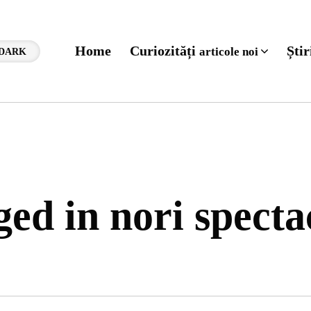
Home
Curiozități
Ști
articole noi
DARK
ged in nori specta