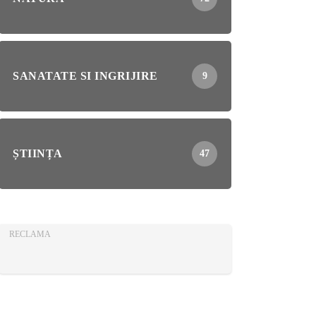
SANATATE SI INGRIJIRE
9
ȘTIINȚA
47
RECLAMA