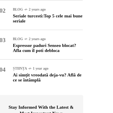
02
BLOG
2 years ago
OG
2 years ago
Seriale turcesti:Top 5 cele mai bune
ressor paduri Senseo
seriale
cat?Afla cum îl poti
loca
03
BLOG
2 years ago
INȚA
1 year ago
Espressor paduri Senseo blocat?
simțit vreodată deja-vu?
Afla cum îl poti debloca
ă de ce se întâmplă
04
ȘTIINȚA
1 year ago
Ai simțit vreodată deja-vu? Află de
ce se întâmplă
Stay Informed With the Latest &