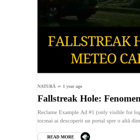
NATURĂ
1 year ago
Fallstreak Hole: Fenomenu
Reclame Example Ad #1 (only visible for logge
tocmai ai descoperit un portal spre o altă di
READ MORE