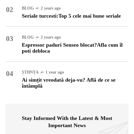
02
BLOG
2 years ago
Seriale turcesti:Top 5 cele mai bune seriale
03
BLOG
2 years ago
Espressor paduri Senseo blocat?Afla cum îl
poti debloca
04
ȘTIINȚA
1 year ago
Ai simțit vreodată deja-vu? Află de ce se
întâmplă
Stay Informed With the Latest & Most
Important News