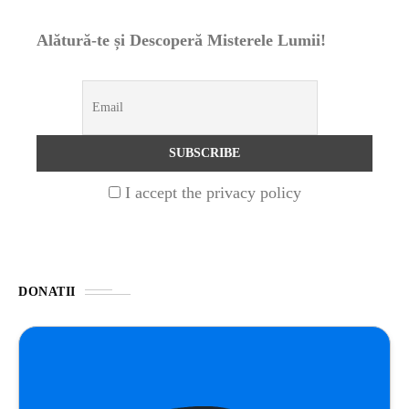
Alătură-te și Descoperă Misterele Lumii!
NATURĂ
1 year ago
Barajul Trei Defileuri a Încetinit Rotația
Pământului: Mit sau Realitate?
BLOG
2 years ago
Seriale turcesti:Top 5 cele mai bune seriale
I accept the privacy policy
BLOG
2 years ago
Espressor paduri Senseo blocat?Afla cum îl
poti debloca
DONATII
ȘTIINȚA
1 year ago
Ai simțit vreodată deja-vu? Află de ce se
întâmplă