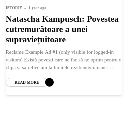
ȘTIINȚA
ISTORIE
1 year ago
Natascha Kampusch: Povestea
ANIMALE
cutremurătoare a unei
OAMENI
supraviețuitoare
Reclame Example Ad #1 (only visible for logged-in
INSTALEAZ
visitors) Există povești care ne fac să ne oprim pentru o
clipă și să reflectăm la limitele rezilienței umane.
A
Povestea Nataschei Kampusch
READ MORE
APLICATIA
POPULAR