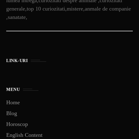
lumea intrega,curiozitati despre animale ,curiozitati
generale,top 10 curiozitati,mistere,anmale de companie
,sanatate,
LINK-URI
MENU
Home
Blog
Horoscop
English Content