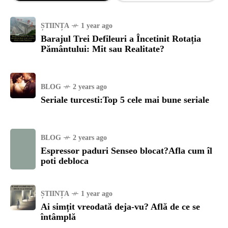
ȘTIINȚA
1 year ago
Barajul Trei Defileuri a Încetinit Rotația
Pământului: Mit sau Realitate?
BLOG
2 years ago
Seriale turcesti:Top 5 cele mai bune seriale
BLOG
2 years ago
Espressor paduri Senseo blocat?Afla cum îl
poti debloca
ȘTIINȚA
1 year ago
Ai simțit vreodată deja-vu? Află de ce se
întâmplă