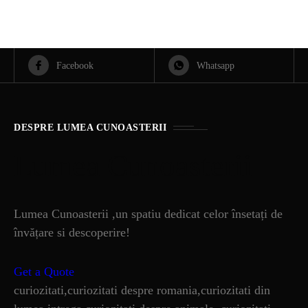
Facebook
Whatsapp
DESPRE LUMEA CUNOASTERII
Lumea Cunoasterii
Lumea Cunoasterii ,un spatiu dedicat celor însetați de
învățare si descoperire!
Get a Quote
curiozitati,curiozitati despre romania,curiozitati din