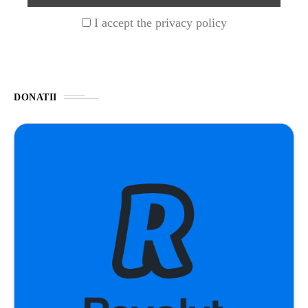
I accept the privacy policy
NATURĂ
1 year ago
Barajul Trei Defileuri a Încetinit Rotația
Pământului: Mit sau Realitate?
DONATII
BLOG
2 years ago
Seriale turcesti:Top 5 cele mai bune seriale
BLOG
2 years ago
Espressor paduri Senseo blocat?Afla cum îl
poti debloca
ȘTIINȚA
1 year ago
Ai simțit vreodată deja-vu? Află de ce se
întâmplă