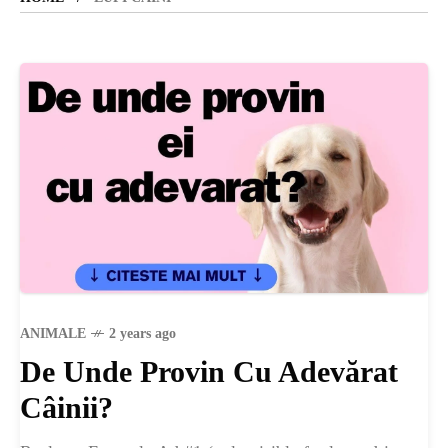
SANATATE
SI
INGRIJIRE
ISTORIE
NATURĂ
ANIMALE
2 years ago
De Unde Provin Cu Adevărat
STIRI
Câinii?