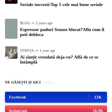
Seriale turcesti:Top 5 cele mai bune seriale
BLOG
2 years ago
Espressor paduri Senseo blocat?Afla cum îl
poti debloca
ȘTIINȚA
1 year ago
Ai simțit vreodată deja-vu? Află de ce se
întâmplă
NE GĂSEȘTI ȘI AICI
Facebook
13K
Instagram
18.9K