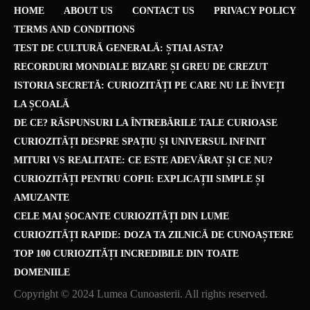
HOME
ABOUT US
CONTACT US
PRIVACY POLICY
TERMS AND CONDITIONS
TEST DE CULTURĂ GENERALĂ: ȘTIAI ASTA?
RECORDURI MONDIALE BIZARE ȘI GREU DE CREZUT
ISTORIA SECRETĂ: CURIOZITĂȚI PE CARE NU LE ÎNVEȚI
LA ȘCOALĂ
DE CE? RĂSPUNSURI LA ÎNTREBĂRILE TALE CURIOASE
CURIOZITĂȚI DESPRE SPAȚIU ȘI UNIVERSUL INFINIT
MITURI VS REALITATE: CE ESTE ADEVĂRAT ȘI CE NU?
CURIOZITĂȚI PENTRU COPII: EXPLICAȚII SIMPLE ȘI
AMUZANTE
CELE MAI ȘOCANTE CURIOZITĂȚI DIN LUME
CURIOZITĂȚI RAPIDE: DOZA TA ZILNICĂ DE CUNOAȘTERE
TOP 100 CURIOZITĂȚI INCREDIBILE DIN TOATE
DOMENIILE
Copyright © 2024 Lumea Cunoasterii. All rights reserved.