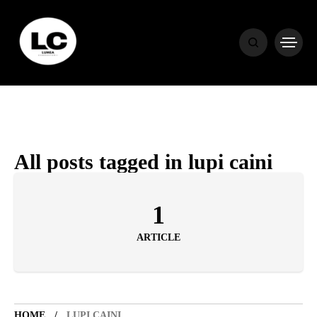
HOME
BLOG
HOROSCOP
All posts tagged in lupi caini
ENGLISH
1
ARTICLE
CONTENT
TRAVEL
HOME
LUPI CAINI