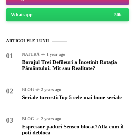
Whatsapp
50k
ARTICOLELE LUNII
01
NATURĂ
1 year ago
Barajul Trei Defileuri a Încetinit Rotația
Pământului: Mit sau Realitate?
02
BLOG
2 years ago
Seriale turcesti:Top 5 cele mai bune seriale
03
BLOG
2 years ago
Espressor paduri Senseo blocat?Afla cum îl
poti debloca