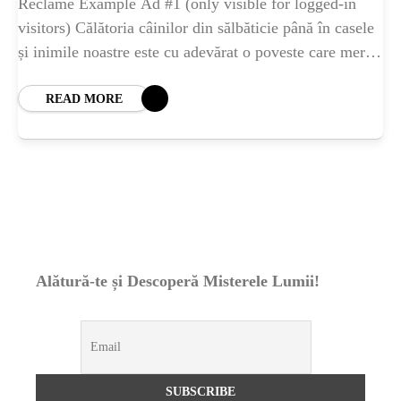
ȘTIINȚA
Reclame Example Ad #1 (only visible for logged-in
visitors) Călătoria câinilor din sălbăticie până în casele
și inimile noastre este cu adevărat o poveste care merită
ANIMALE
spusă. Totul a început
READ MORE
OAMENI
INSTALEAZ
A
Alătură-te și Descoperă Misterele Lumii!
APLICATIA
POPULAR