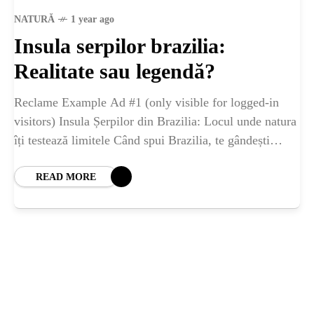
ȘTIINȚA
NATURĂ
1 year ago
Insula serpilor brazilia:
ANIMALE
Realitate sau legendă?
OAMENI
Reclame Example Ad #1 (only visible for logged-in
visitors) Insula Șerpilor din Brazilia: Locul unde natura
îți testează limitele Când spui Brazilia, te gândești
INSTALEAZ
imediat la plaje exotice, samba și
READ MORE
A
APLICATIA
POPULAR