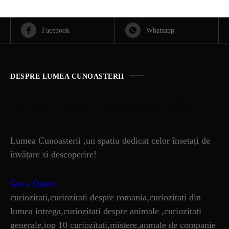
Facebook
Whatsapp
DESPRE LUMEA CUNOASTERII
Lumea Cunoasterii
Lumea Cunoasterii ,un spatiu dedicat celor însetați de
învățare si descoperire!
Get a Quote
curiozitati,curiozitati despre romania,curiozitati din
lumea intrega,curiozitati despre animale ,curiozitati
generale,top 10 curiozitati,mistere,anmale de companie