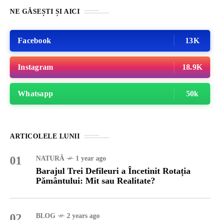
NE GĂSEȘTI ȘI AICI
Facebook
13K
Instagram
18.9K
Whatsapp
50k
ARTICOLELE LUNII
01
NATURĂ
1 year ago
Barajul Trei Defileuri a Încetinit Rotația
Pământului: Mit sau Realitate?
02
BLOG
2 years ago