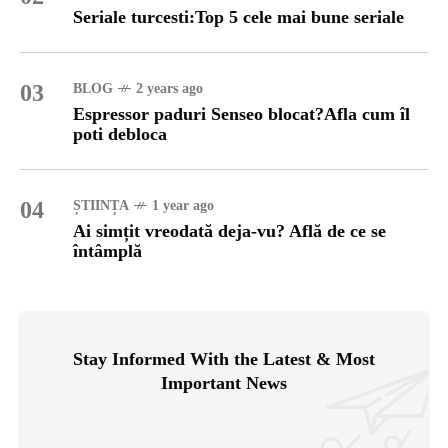
Seriale turcesti:Top 5 cele mai bune seriale
03
BLOG
2 years ago
Espressor paduri Senseo blocat?Afla cum îl
poti debloca
04
ȘTIINȚA
1 year ago
Ai simțit vreodată deja-vu? Află de ce se
întâmplă
Stay Informed With the Latest & Most
Important News