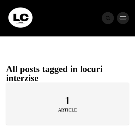
HOME
BLOG
HOROSCOP
All posts tagged in locuri
interzise
ENGLISH
1
CONTENT
ARTICLE
TRAVEL