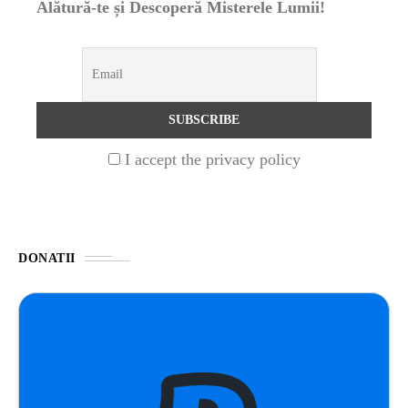
Alătură-te și Descoperă Misterele Lumii!
NATURĂ
1 year ago
Barajul Trei Defileuri a Încetinit Rotația
Pământului: Mit sau Realitate?
BLOG
2 years ago
I accept the privacy policy
Seriale turcesti:Top 5 cele mai bune seriale
BLOG
2 years ago
DONATII
Espressor paduri Senseo blocat?Afla cum îl
poti debloca
ȘTIINȚA
1 year ago
Ai simțit vreodată deja-vu? Află de ce se
întâmplă