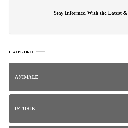
RIE
Stay Informed With the Latest 
BL
RĂ
Esp
blo
deb
IRI
ȘTI
CATEGORII
Ai 
NȚA
Afl
ANIMALE
ALE
NI
ISTORIE