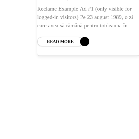
Reclame Example Ad #1 (only visible for
logged-in visitors) Pe 23 august 1989, o zi
care avea să rămână pentru totdeauna în
istoria Europei, inimile a aproape 2 milioane
de
READ MORE