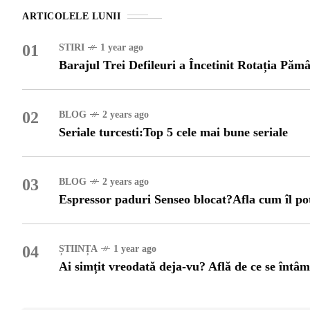
OG
ARTICOLELE LUNII
OP
01
STIRI
1 year ago
Barajul Trei Defileuri a Încetinit Rotația Pămâ
ISH
02
BLOG
2 years ago
NT
Seriale turcesti:Top 5 cele mai bune seriale
POPULAR
VEL
03
BLOG
2 years ago
UNC
Espressor paduri Senseo blocat?Afla cum îl po
Bar
Înc
 SI
Mit
04
ȘTIINȚA
1 year ago
IRE
Ai simțit vreodată deja-vu? Află de ce se întâ
BL
Ser
bun