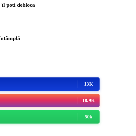
îl poti debloca
 întâmplă
13K
18.9K
50k