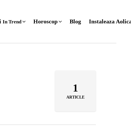
ri
Horoscop
Blog
Instaleaza Aolic
In Trend
1
ARTICLE