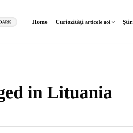
Home
Curiozități
Ști
articole noi
DARK
ged in Lituania