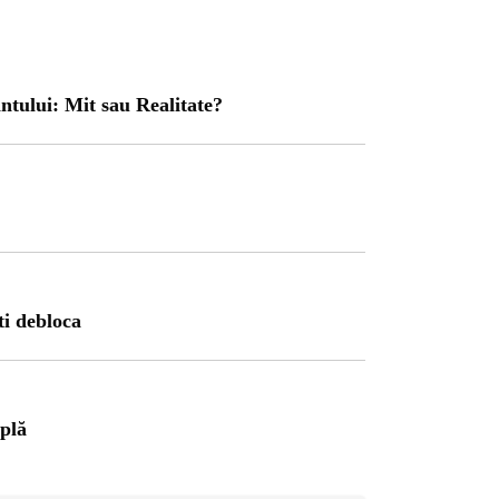
ntului: Mit sau Realitate?
ATEGORIZED
1 year ago
ti debloca
ajul Trei Defileuri a
etinit Rotația Pământului:
 sau Realitate?
mplă
OG
2 years ago
iale turcesti:Top 5 cele mai
e seriale