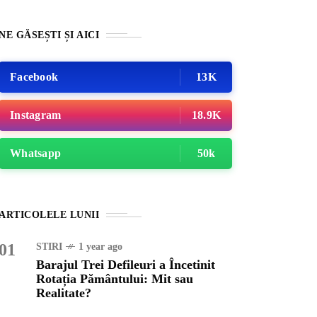
NE GĂSEȘTI ȘI AICI
Facebook
13K
Instagram
18.9K
Whatsapp
50k
ATEGORIZED
1 year ago
ajul Trei Defileuri a
ARTICOLELE LUNII
etinit Rotația Pământului:
 sau Realitate?
01
STIRI
1 year ago
Barajul Trei Defileuri a Încetinit
Rotația Pământului: Mit sau
OG
2 years ago
Realitate?
iale turcesti:Top 5 cele mai
e seriale