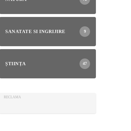
SANATATE SI INGRIJIRE
9
ȘTIINȚA
47
RECLAMA