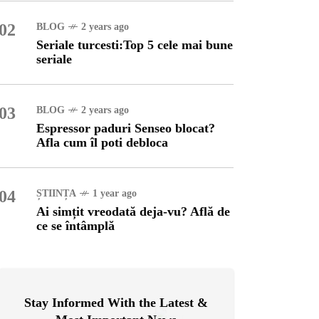
02
BLOG
2 years ago
OG
2 years ago
Seriale turcesti:Top 5 cele mai bune
ressor paduri Senseo
seriale
cat?Afla cum îl poti
loca
03
BLOG
2 years ago
INȚA
1 year ago
Espressor paduri Senseo blocat?
simțit vreodată deja-vu?
Afla cum îl poti debloca
ă de ce se întâmplă
04
ȘTIINȚA
1 year ago
Ai simțit vreodată deja-vu? Află de
ce se întâmplă
Stay Informed With the Latest &