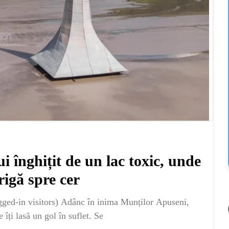
 înghițit de un lac toxic, unde
rigă spre cer
ged-in visitors) Adânc în inima Munților Apuseni,
 îți lasă un gol în suflet. Se