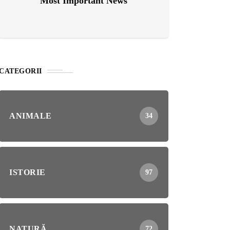
Most Important News
CATEGORII
ANIMALE
34
ISTORIE
97
NATURĂ
72