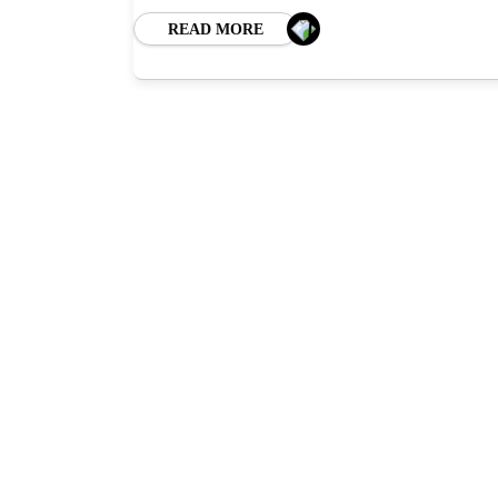
READ MORE
HO