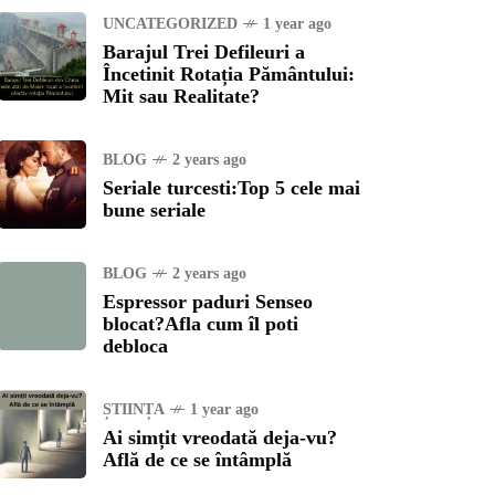
UNCATEGORIZED
1 year ago
Barajul Trei Defileuri a
Încetinit Rotația Pământului:
Mit sau Realitate?
BLOG
2 years ago
Seriale turcesti:Top 5 cele mai
bune seriale
BLOG
2 years ago
Espressor paduri Senseo
blocat?Afla cum îl poti
debloca
ȘTIINȚA
1 year ago
Ai simțit vreodată deja-vu?
Află de ce se întâmplă