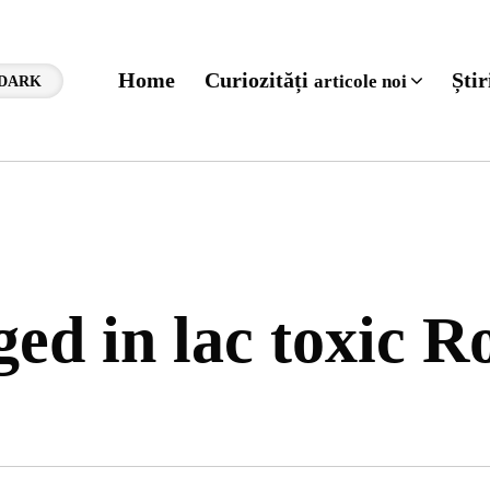
Home
Curiozități
Ști
articole noi
DARK
gged in lac toxic 