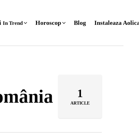
ri
Horoscop
Blog
Instaleaza Aolic
In Trend
România
1
ARTICLE