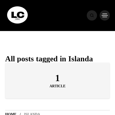
HOME
BLOG
HOROSCOP
All posts tagged in Islanda
ENGLISH
1
ARTICLE
CONTENT
TRAVEL
HOME
ISLANDA