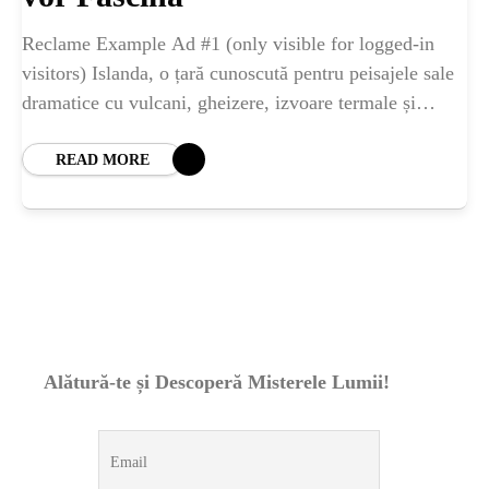
ȘTIINȚA
Reclame Example Ad #1 (only visible for logged-in
ANIMALE
visitors) Islanda, o țară cunoscută pentru peisajele sale
dramatice cu vulcani, gheizere, izvoare termale și
câmpuri de lavă, este un loc de
OAMENI
READ MORE
INSTALEAZ
A
APLICATIA
Alătură-te și Descoperă Misterele Lumii!
POPULAR