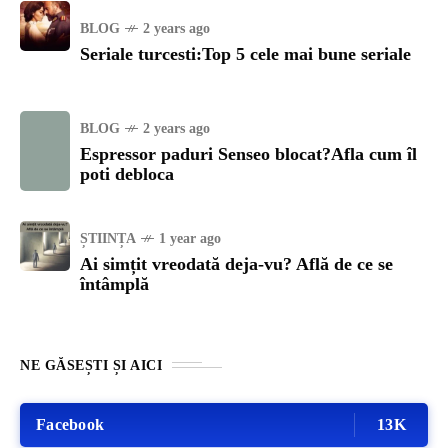
BLOG
2 years ago
Seriale turcesti:Top 5 cele mai bune seriale
BLOG
2 years ago
Espressor paduri Senseo blocat?Afla cum îl
poti debloca
ȘTIINȚA
1 year ago
Ai simțit vreodată deja-vu? Află de ce se
întâmplă
NE GĂSEȘTI ȘI AICI
Facebook
13K