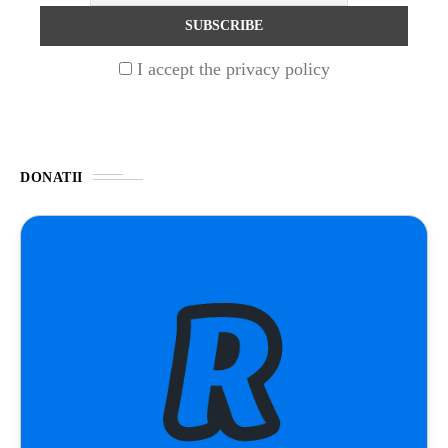
NATURĂ
1 year ago
I accept the privacy policy
Barajul Trei Defileuri a Încetinit Rotația
Pământului: Mit sau Realitate?
BLOG
2 years ago
DONATII
Seriale turcesti:Top 5 cele mai bune seriale
BLOG
2 years ago
Espressor paduri Senseo blocat?Afla cum îl
poti debloca
ȘTIINȚA
1 year ago
Ai simțit vreodată deja-vu? Află de ce se
întâmplă