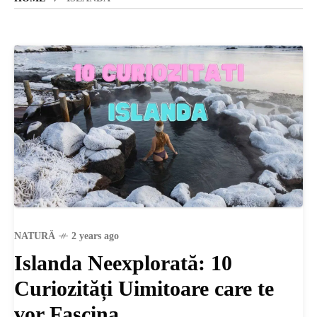
SANATATE
SI
INGRIJIRE
ISTORIE
NATURĂ
NATURĂ
2 years ago
Islanda Neexplorată: 10
STIRI
Curiozități Uimitoare care te
vor Fascina