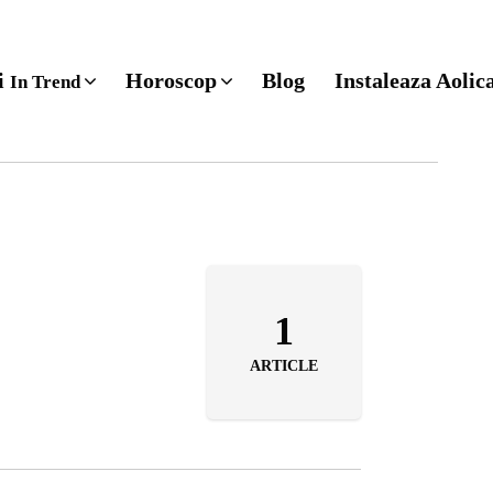
ri
Horoscop
Blog
Instaleaza Aolic
In Trend
1
ARTICLE