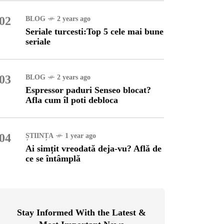
02
BLOG
2 years ago
OG
2 years ago
Seriale turcesti:Top 5 cele mai bune
ressor paduri Senseo
seriale
cat?Afla cum îl poti
loca
03
BLOG
2 years ago
INȚA
1 year ago
Espressor paduri Senseo blocat?
simțit vreodată deja-vu?
Afla cum îl poti debloca
ă de ce se întâmplă
04
ȘTIINȚA
1 year ago
Ai simțit vreodată deja-vu? Află de
ce se întâmplă
Stay Informed With the Latest &