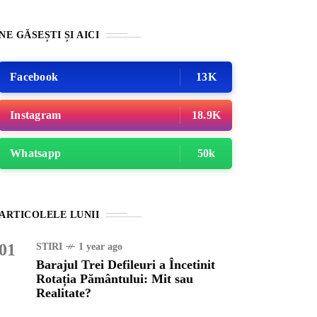
NE GĂSEȘTI ȘI AICI
Facebook
13K
Instagram
18.9K
Whatsapp
50k
INȚA
1 year ago
ajul Trei Defileuri a
ARTICOLELE LUNII
etinit Rotația Pământului:
 sau Realitate?
01
STIRI
1 year ago
Barajul Trei Defileuri a Încetinit
Rotația Pământului: Mit sau
OG
2 years ago
Realitate?
iale turcesti:Top 5 cele mai
e seriale