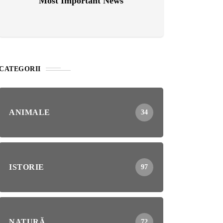
Most Important News
CATEGORII
ANIMALE
34
ISTORIE
97
NATURĂ
72