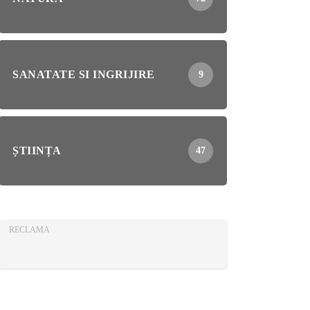
SANATATE SI INGRIJIRE
9
ȘTIINȚA
47
RECLAMA