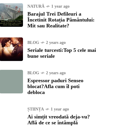
NATURĂ
1 year ago
Barajul Trei Defileuri a
Încetinit Rotația Pământului:
Mit sau Realitate?
BLOG
2 years ago
Seriale turcesti:Top 5 cele mai
bune seriale
BLOG
2 years ago
Espressor paduri Senseo
blocat?Afla cum îl poti
debloca
ȘTIINȚA
1 year ago
Ai simțit vreodată deja-vu?
Află de ce se întâmplă