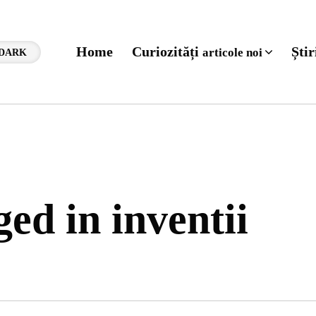
Home
Curiozități
Ști
articole noi
DARK
ged in inventii